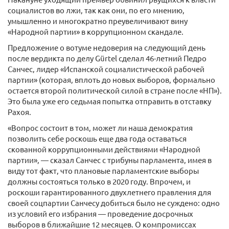
социалистов во лжи, так как они, по его мнению,
умышленно и многократно преувеличивают вину
«Народной партии» в коррупционном скандале.
Предложение о вотуме недоверия на следующий день
после вердикта по делу Gürtel сделал 46-летний Педро
Санчес, лидер «Испанской социалистической рабочей
партии» (которая, вплоть до новых выборов, формально
остается второй политической силой в стране после «НП»).
Это была уже его седьмая попытка отправить в отставку
Рахоя.
«Вопрос состоит в том, может ли наша демократия
позволить себе роскошь еще два года оставаться
скованной коррупционными действиями «Народной
партии», — сказал Санчес с трибуны парламента, имея в
виду тот факт, что плановые парламентские выборы
должны состояться только в 2020 году. Впрочем, и
роскоши гарантированного двухлетнего правления для
своей соцпартии Санчесу добиться было не суждено: одно
из условий его избрания — проведение досрочных
выборов в ближайшие 12 месяцев. О компромиссах