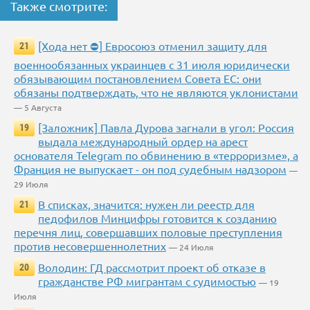
Также смотрите:
[Хода нет ⛔] Евросоюз отменил защиту для
21
военнообязанных украинцев с 31 июля юридически
обязывающим постановлением Совета ЕС: они
обязаны подтверждать, что не являются уклонистами
— 5 Августа
[Заложник] Павла Дурова загнали в угол: Россия
19
выдала международный ордер на арест
основателя Telegram по обвинению в «терроризме», а
Франция не выпускает - он под судебным надзором
—
29 Июля
В списках, значится: нужен ли реестр для
21
педофилов Минцифры готовится к созданию
перечня лиц, совершавших половые преступления
против несовершеннолетних
— 24 Июля
Володин: ГД рассмотрит проект об отказе в
20
гражданстве РФ мигрантам с судимостью
— 19
Июля