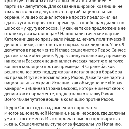
критикует Рахоя за отказ от диалога с Каталонией. У
партии 67 депутатов. Для создания широкой коалиции не
хватало голосов депутатов от партий национальных
окраин. И лидер социалистов не просто предложил им
сдать в утиль вороватого премьера, а пообещал диалог по
широкому кругу вопросов. Ну как на такое предложение не
откликнуться каталонцам? Националистические партии
Каталонии давно призывали Мадрид начать политический
диалог с ними, а не гонять по тюрьмам их лидеров. У них 9
депутатов в парламенте И глава социалистов Педро Санчес
дал им такое обещание. Удар в спину испанскому премьеру
нанесли и Баскская националистическая партия: она тоже
вошли в коалицию против премьера. В Стране басков
решительнее всех поддерживали каталонцев в борьбе за
их права. И тут все посыпалось у Рахоя. Даже такие партии
национальных окраин Испании, как объединение «Новая
Канария» и «Единая Страна Басков», которые имеют своих
депутатов в парламенте, поддержали отставку Рахоя.
Всего 180 депутатов вошли в коалицию против Рахоя.
Педро Санчес год назад выступил с проектом
многонациональной Испании, нации народов, где должны
ужиться все вместе. И этот проект намерен претворить в
жизнь. Социалисты выступают за федеральную Испанию,