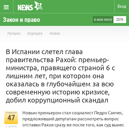
Вход
Закон и право
в мою ленту
2576
Лучшее
Хорошее
Новое
В Испании слетел глава
правительства Рахой: премьер-
министра, правящего страной 6 с
лишним лет, при котором она
оказалась в глубочайшем за всю
современную историю кризисе,
добил коррупционный скандал
Новым премьером стал социалист Педро Санчес,
отметили
47
предложивший депутатам рассмотреть вопрос
отставки Рахоя сразу же после того, как суд вынес
в архиве