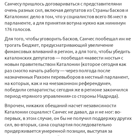
Санчесу пришлось договариваться с представителями
очень разных сил, включая депутатов из Страны басков и
Каталонии: дело в том, что у социалистов всего 86 мест в
парламенте, а для принятия вотума нужно как минимум
176 голосов.
Для того, чтобы уговорить басков, Санчес пообещал им не
трогать бюджет, предусматривающий увеличение
финансовых вливаний в регион, а для того, чтобы убедить
каталонских депутатов — пообещал «навести мосты» с
новым правительством Каталонии (которое сегодня как
раз смогло начать работу — через полгода после
назначенных Рахоем перевыборов в местный парламент,
на которых, как и на «незаконном референдуме»,
победили сепаратисты; сегодня же в регионе закончился
период «прямого управления» со стороны Мадрида).
Впрочем, никаких обещаний насчет независимости
Каталонии социалист Санчес не давал, да и не мог: во-
первых, в этом случае, он бы не получил поддержку других
сил, во-вторых, сама соцпартия последовательно
придерживается умеренной позиции, выступая за