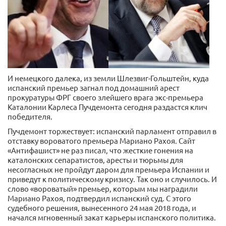
И немецкого далека, из земли Шлезвиг-Гольштейн, куда
испанский премьер загнал под домашний арест
прокуратуры ФРГ своего злейшего врага экс-премьера
Каталонии Карлеса Пучдемонта сегодня раздастся клич
победителя.
Пучдемонт торжествует: испанский парламент отправил в
отставку вороватого премьера Мариано Рахоя. Сайт
«Антифашист» не раз писал, что жесткие гонения на
каталонских сепаратистов, аресты и тюрьмы для
несогласных не пройдут даром для премьера Испании и
приведут к политическому кризису. Так оно и случилось. И
слово «вороватый» премьер, которым мы наградили
Мариано Рахоя, подтвердил испанский суд. С этого
судебного решения, вынесенного 24 мая 2018 года, и
начался мгновенный закат карьеры испанского политика.