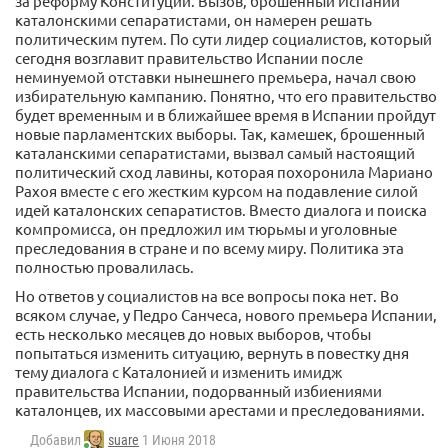
за реформу Конституции. Вызов, брошенный Испании
каталонскими сепаратистами, он намерен решать
политическим путем. По сути лидер социалистов, который
сегодня возглавит правительство Испании после
неминуемой отставки нынешнего премьера, начал свою
избирательную кампанию. Понятно, что его правительство
будет временным и в ближайшее время в Испании пройдут
новые парламентских выборы. Так, камешек, брошенный
каталанскими сепаратистами, вызвал самый настоящий
политический сход лавины, которая похоронила Мариано
Рахоя вместе с его жестким курсом на подавление силой
идей каталонских сепаратистов. Вместо диалога и поиска
компромисса, он предложил им тюрьмы и уголовные
преследования в стране и по всему миру. Политика эта
полностью провалилась.
Но ответов у социалистов на все вопросы пока нет. Во
всяком случае, у Педро Санчеса, нового премьера Испании,
есть несколько месяцев до новых выборов, чтобы
попытаться изменить ситуацию, вернуть в повестку дня
тему диалога с Каталонией и изменить имидж
правительства Испании, подорванный избиениями
каталонцев, их массовыми арестами и преследованиями.
Добавил
suare
1 Июня 2018