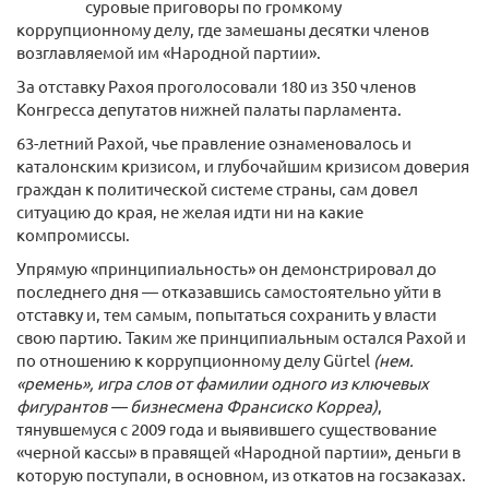
суровые приговоры по громкому
коррупционному делу, где замешаны десятки членов
возглавляемой им «Народной партии».
За отставку Рахоя проголосовали 180 из 350 членов
Конгресса депутатов нижней палаты парламента.
63-летний Рахой, чье правление ознаменовалось и
каталонским кризисом, и глубочайшим кризисом доверия
граждан к политической системе страны, сам довел
ситуацию до края, не желая идти ни на какие
компромиссы.
Упрямую «принципиальность» он демонстрировал до
последнего дня — отказавшись самостоятельно уйти в
отставку и, тем самым, попытаться сохранить у власти
свою партию. Таким же принципиальным остался Рахой и
по отношению к коррупционному делу Gürtel
(нем.
«ремень», игра слов от фамилии одного из ключевых
фигурантов — бизнесмена Франсиско Корреа)
,
тянувшемуся с 2009 года и выявившего существование
«черной кассы» в правящей «Народной партии», деньги в
которую поступали, в основном, из откатов на госзаказах.