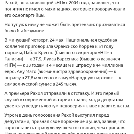
Рахой, возглавляющий «НП» с 2004 года, заявляет, что
понятия не имел о махинациях, которые проворачивали
его однопартийцы.
Но тут уж к нему не может быть претензий: признаваться
было бы безумием.
В минувший четверг, 24 мая, Национальная судебная
коллегия приговорила Франсиско Корреа к 51 году
тюрьмы, Пабло Креспо (бывшего секретаря «НП» в
Галисии) — к 37,5, Луиса Барсенаса (бывшего казначея
«НП») — к 33 годам и 4 месяцам и штрафу в 44 миллиона
евро, Ану Мато (экс-министра здравоохранения) — к
штрафу в 27,8 млн евро и саму «Народную партию» — к
символической сумме в 245 тысяч.
А премьера Рахоя отправили в отставку. И это первый
случай в современной истории страны, когда депутатам
удается утвердить «вотум недоверия» главе правительства.
Утром в день голосования Рахой выступил перед
депутатами, признал свое поражение и ушел, заявив, что
горд оставить страну «в лучшем состоянии, чем принял».
Накануне уходящий премьер обвинил рвущихся к власти