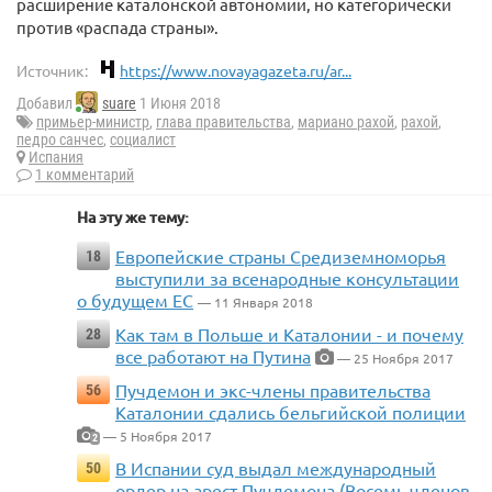
расширение каталонской автономии, но категорически
против «распада страны».
Источник:
https://www.novayagazeta.ru/ar...
Добавил
suare
1 Июня 2018
примьер-министр
,
глава правительства
,
мариано рахой
,
рахой
,
педро санчес
,
социалист
Испания
1 комментарий
На эту же тему:
Европейские страны Средиземноморья
18
выступили за всенародные консультации
о будущем ЕС
— 11 Января 2018
Как там в Польше и Каталонии - и почему
28
все работают на Путина
— 25 Ноября 2017
Пучдемон и экс-члены правительства
56
Каталонии сдались бельгийской полиции
— 5 Ноября 2017
2
В Испании суд выдал международный
50
ордер на арест Пучдемона (Восемь членов