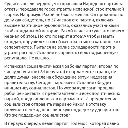
Судьи вынесли вердикт, что правящая Народная партия за
откаты передавала госконтракты испанской строительной
фирме. Напрямую Рахой не был замешан. Он проходил по
делу как свидетель, но 37 членов его партии, включая
высшее партийное руководство, оказались участниками
этой скандальной истории. Рахой клялся в суде, что ничего
не знал об этом. Но кто поверит в это!? А чтобы замять
скандал, обрушился со всей жестокостью на каталонских
сепаратистов. Пытался на волне солидарности против
угрозы распада Испании выправить свою подмоченную
репутацию. Не вышло.
Испанская социалистическая рабочая партия, вторая по
числу депутатов ( 84 депутата) в парламенте страны, не
долго думая, внесла на обсуждение вотум недоверия
правительству. Сегодня парламент Испании обсудит
инициативу социалистов. Но уже за кулисами прошли
рабочие контакты с представителями всех политических
партий, представленных в парламенте. И предложение
социалистов отправить Мариано Рахоя в отставку
получило неожиданно широкую поддержку у депутатов.
Кто же поддержал социалистов?
В первую очередь левая партия Подемос, которая давно