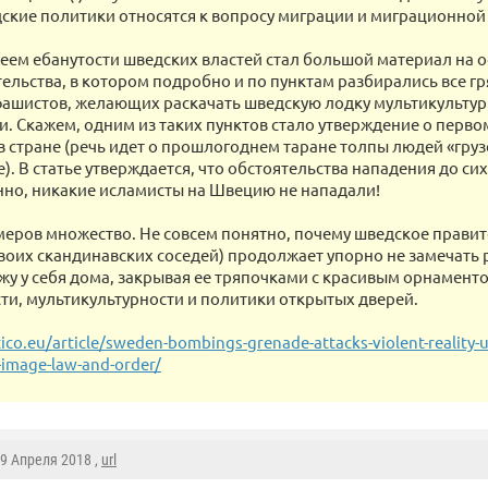
ские политики относятся к вопросу миграции и миграционной
еем ебанутости шведских властей стал большой материал на
тельства, в котором подробно и по пунктам разбирались все г
ашистов, желающих раскачать шведскую лодку мультикульту
и. Скажем, одним из таких пунктов стало утверждение о перво
в стране (речь идет о прошлогоднем таране толпы людей «гру
). В статье утверждается, что обстоятельства нападения до сих
нно, никакие исламисты на Швецию не нападали!
меров множество. Не совсем понятно, почему шведское правит
своих скандинавских соседей) продолжает упорно не замечать
жу у себя дома, закрывая ее тряпочками с красивым орнамент
ти, мультикультурности и политики открытых дверей.
ico.eu/article/sweden-bombings-grenade-attacks-violent-reality-
f-image-law-and-order/
19 Апреля 2018 ,
url