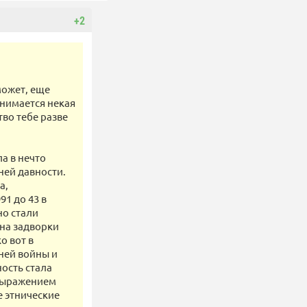
+2
может, еще
нимается некая
тво тебе разве
а в нечто
ней давности.
а,
91 до 43 в
но стали
 на задворки
о вот в
ней войны и
ность стала
 выражением
 этнические