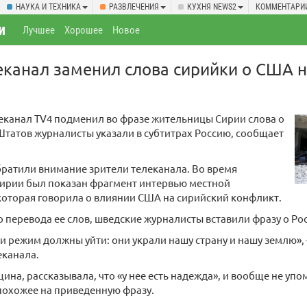
НАУКА И ТЕХНИКА
РАЗВЛЕЧЕНИЯ
КУХНЯ NEWS2
КОММЕНТАРИ
и
Лучшее
Хорошее
Новое
канал заменил слова сирийки о США н
еканал TV4 подменил во фразе жительницы Сирии слова о
татов журналисты указали в субтитрах Россию, сообщает
ратили внимание зрители телеканала. Во время
Сирии был показан фрагмент интервью местной
оторая говорила о влиянии США на сирийский конфликт.
 перевода ее слов, шведские журналисты вставили фразу о Ро
 и режим должны уйти: они украли нашу страну и нашу землю»,
еканала.
ина, рассказывала, что «у нее есть надежда», и вообще не уп
похожее на приведенную фразу.