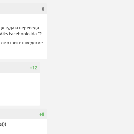
0
йдя туда и переведя
TV4:s Facebooksida."?
и смотрите шведские
+12
+8
)))