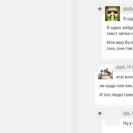
dmitr
Я од
Я один зайдя
текст легко 
Или вам бол
сми, они так
норд
, 18
ага! кон
не надо «ля-ля»
И эти люди гово
X86
,
Ну у