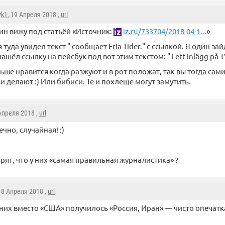
yk1
, 19 Апреля 2018 ,
url
ин вижу под статьёй «Источник:
iz.ru/733704/2018-04-1...
»
 туда увидел текст " сообщает Fria Tider." с ссылкой. Я один за
нашёл ссылку на пейсбук под вот этим текстом: " i ett inlägg på 
ьше нравится когда разжуют и в рот положат, так вы тогда сам
 и делают :) Или бибиси. Те и похлеще могут замутить.
 Апреля 2018 ,
url
ечно, случайная! :)
.
рят, что у них «самая правильная журналистика» ?
 18 Апреля 2018 ,
url
 них вместо «США» получилось «Россия, Иран» — чисто опечатка