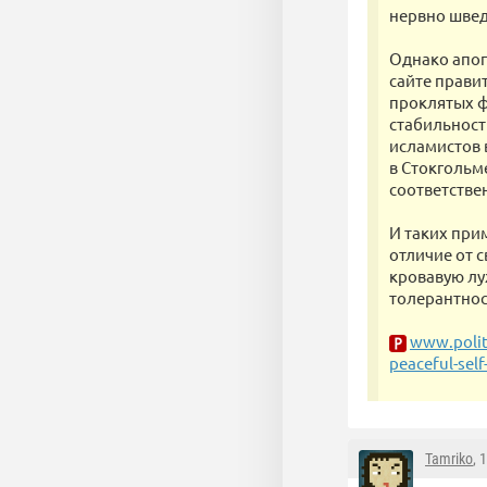
нервно швед
Однако апог
сайте прави
проклятых ф
стабильност
исламистов 
в Стокгольме
соответстве
И таких при
отличие от 
кровавую лу
толерантнос
www.polit
peaceful-sel
Tamriko
, 