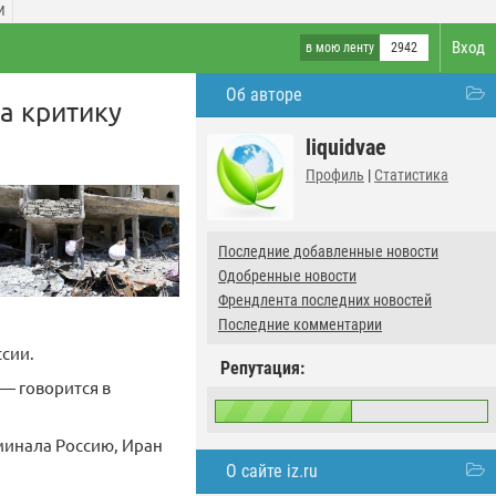
И
Вход
в мою ленту
2942
Об авторе
а критику
liquidvae
Профиль
|
Статистика
Последние добавленные новости
Одобренные новости
Френдлента последних новостей
Последние комментарии
ссии.
Репутация:
 — говорится в
оминала Россию, Иран
О сайте iz.ru