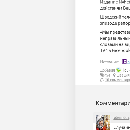
Издание Nyhet
действиям Ва
Шведский теле
эпизоде репо
«Мы представи
неправильный 
словами на ви
TV4 в Facebook
Источник:
h
Добавил
liqu
tv4
Швеция
10 комментар
Комментари
vdemidov
Случайн