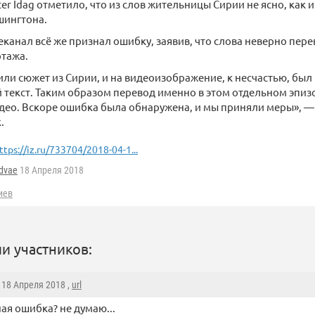
er Idag отметило, что из слов жительницы Сирии не ясно, как 
шингтона.
канал всё же признал ошибку, заявив, что слова неверно пере
ртажа.
ли сюжет из Сирии, и на видеоизображение, к несчастью, был
текст. Таким образом перевод именно в этом отдельном эпизо
део. Вскоре ошибка была обнаружена, и мы приняли меры», —
.
ttps://iz.ru/733704/2018-04-1...
idvae
18 Апреля 2018
иев
и участников:
, 18 Апреля 2018 ,
url
ая ошибка? не думаю...