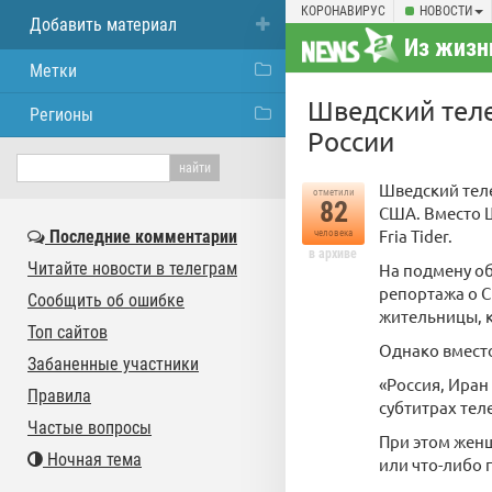
КОРОНАВИРУС
НОВОСТИ
Добавить материал
Из жизн
Метки
Шведский теле
Регионы
России
Шведский тел
отметили
82
США. Вместо Ш
Fria Tider.
Последние комментарии
человека
в архиве
Читайте новости в телеграм
На подмену об
репортажа о 
Сообщить об ошибке
жительницы, к
Топ сайтов
Однако вместо
Забаненные участники
«Россия, Иран
Правила
субтитрах тел
Частые вопросы
При этом женщ
Ночная тема
или что-либо 