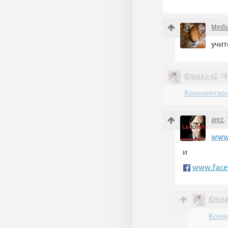
Medi
учит
Юлька с н2
, 1
Комментари
arez
,
www.
и
www.face
Юлька
Комм