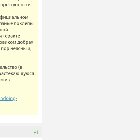
 преступности.
 официальном
рязные поклепы
рной
м теракте
зовиком добра»
 пор неясны и,
ельство (в
 растекающуюся
ом из
undoing-
+1