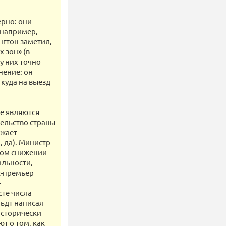
ерно: они
 например,
нгтон заметил,
 зон» (в
у них точно
нение: он
 куда на выезд
не являются
ельство страны
лжает
, да). Министр
ном снижении
альности,
с-премьер
—
сте числа
льдт написал
исторически
т о том, как