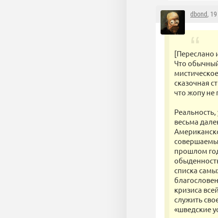
dbond
, 1
[Переслано 
Что обычный
мистическое
сказочная ст
что жопу не 
Реальность,
весьма дале
Американское
совершаемых 
прошлом год
обыденность
списка самы
благословен
кризиса все
служить сво
«шведские у