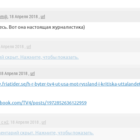
um@
, 18 Апреля 2018 ,
url
есь. Вот она настоящая журналистика)
8 Апреля 2018 ,
url
й скрыт. Нажмите, чтобы показать.
 18 Апреля 2018 ,
url
friatider.se/h-r-byter-tv4-ut-usa-mot-ryssland-i-kritiska-uttalande
book.com/TV4/posts/1972852636122959
 с н2
, 18 Апреля 2018 ,
url
ентарий скрыт. Нажмите, чтобы показать.