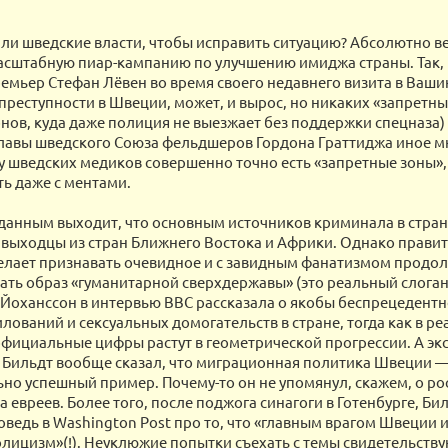
али шведские власти, чтобы исправить ситуацию? Абсолютно в
асштабную пиар-кампанию по улучшению имиджа страны. Так,
емьер Стефан Лёвен во время своего недавнего визита в Ваши
преступности в Швеции, может, и вырос, но никаких «запретных
нов, куда даже полиция не выезжает без поддержки спецназа) 
у главы шведского Союза фельдшеров Гордона Граттиджа иное м
о у шведских медиков совершенно точно есть «запретные зоны»,
ть даже с ментами.
тданным выходит, что основным источников криминала в стра
выходцы из стран Ближнего Востока и Африки. Однако правит
елает признавать очевидное и с завидным фанатизмом продо
ать образ «гуманитарной сверхдержавы» (это реальный слоган
 Йоханссон в интервью BBC рассказала о якобы беспрецедент
лований и сексуальных домогательств в стране, тогда как в ре
фициальные цифры растут в геометрической прогрессии. А эк
 Бильдт вообще сказал, что миграционная политика Швеции 
но успешный пример. Почему-то он не упомянул, скажем, о ро
 евреев. Более того, после поджога синагоги в Готенбурге, Би
оведь в Washington Post про то, что «главным врагом Швеции 
олицизм»(!). Неуклюжие попытки съехать с темы свидетельствую