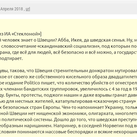
9 Апреля 2018 ,
url
из ИА «Стекломой»]
 человек знает о Швеции? Абба, Икея, да шведская семья. Ну, 
 словосочетание «скандинавский социализм», под которым по
рана, где всё для людей, всё безопасно и всё можно, а государс
подтирает.
 увы, такова, что Швеция стремительным домкратом мутировал
кое от своего же собственного кисельного образа двадцатилет
 издание Politico пишет, что количество убийств от огнестрел
членами бандитских группировок, увеличилось с 4 за год в 19
у. Бунты, протесты, поджоги машин и даже взрывы гранат дав
ю для местных жителей, катапультировав «сказочную страну»
х безопасных стран Европы. Чем-то напоминает Украину, тольк
ной Швеции нет нищенской экономики, олигархата, многолет
й политической системы. Дошло до того, что шведская преступ
еобразным нарицанием. Например, в соседней Норвегии под
словия» понимаются массовые беспорядки и всякие нехорошие