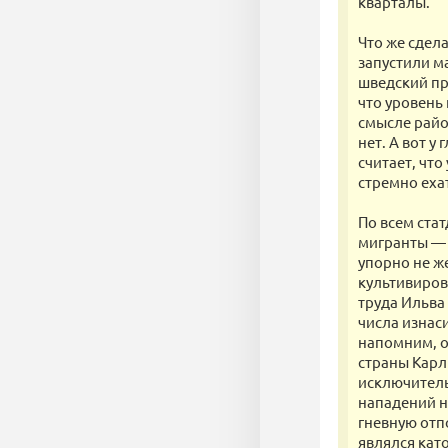
кварталы.
Что же сдел
запустили м
шведский пр
что уровень 
смысле райо
нет. А вот 
считает, чт
стремно еха
По всем ста
мигранты — 
упорно не ж
культивиров
труда Ильва
числа изнаси
напомним, о
страны Карл
исключитель
нападений на
гневную отп
являлся кат