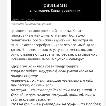
источник: forum.hayastan.com
-
реакция на многовековой шовизм. Кстати
иностранные женщины отмечают большую
галантность российским мужжчин. Несмотря на
мнение актерасеребренникова что все мы быдлои
тагил. Чаще видят как ru уступают места. подают
руку, открывают дверь и тп. Это как раз связано с
меньшим шовинизмом в русской культуре:
«Дорогая, хочу тебя сразу предупредить:
когда я с работы иду домой, если у меня кепка на
правую сторону
повернута, то у меня хорошее настроение, я тебя
приласкаю, обниму, если
на левую — то не попадайся мне на глаза, я злой...».
Она: «А теперь ты меня послушай, дорогой, если я
тебя встречаю с работы
стоя на крыльце и у меня руки на груди — то я добрая,