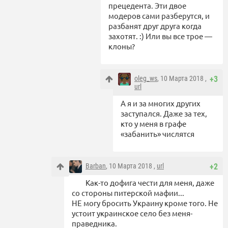
прецедента. Эти двое
модеров сами разберутся, и
разбанят друг друга когда
захотят. :) Или вы все трое —
клоны?
oleg_ws
, 10 Марта 2018 ,
+3
url
А я и за многих других
заступался. Даже за тех,
кто у меня в графе
«забанить» числятся
Barban
, 10 Марта 2018 ,
url
+2
Как-то дофига чести для меня, даже
со стороны питерской мафии...
НЕ могу бросить Украину кроме того. Не
устоит украинское село без меня-
праведника.