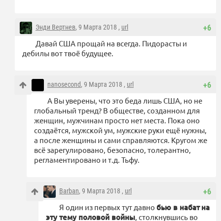
Энди Вертнев
, 9 Марта 2018 ,
url
+6
Давай США прощай на всегда. Пидорасты и
дебилы вот твоё будущее.
nanosecond
, 9 Марта 2018 ,
url
+6
А Вы уверены, что это беда лишь США, но не
глобальный тренд? В обществе, созданном для
женщин, мужчинам просто нет места. Пока оно
создаётся, мужской ум, мужские руки ещё нужны,
а после женщины и сами справляются. Кругом же
всё зарегулировано, безопасно, толерантно,
регламентировано и т.д. Тьфу.
Barban
, 9 Марта 2018 ,
url
+6
Я один из первых тут давно
бью в набат
на
эту тему половой войны
, столкнувшись во