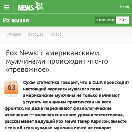
Вход
Из жизни
в мою ленту
2942
Лучшее
Хорошее
Новое
Fox News: с американскими
мужчинами происходит что-то
«тревожное»
Сухая статистика говорит, что в США происходит
отметили
63
настоящий «кризис» мужского пола:
американские мужчины не только начинают
в архиве
уступать женщинам практически на всех
фронтах, но даже переживают физиологические
изменения — включая снижение уровня тестостерона,
рассказывает ведущий Fox News Такер Карлсон. Вместе
с тем об этом «упадке мужчин» почти не говорят