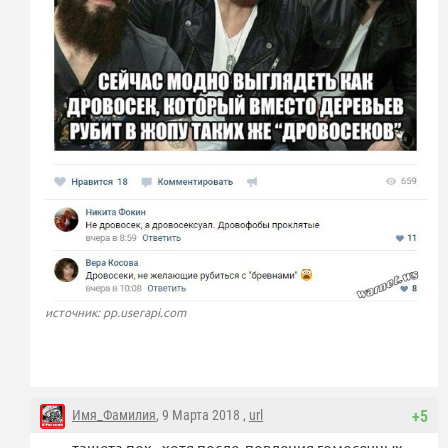
источник: pp.userapi.com
Имя_Фамилия
, 9 Марта 2018 ,
url
+5
тащета пох. хотя после повления гомосечных