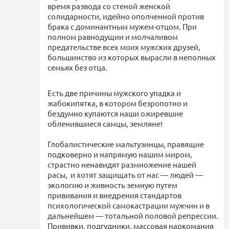
время развода со стеной женской
солидарности, идейно ополченной против
брака с доминантным мужем-отцом. При
полном равнодущии и молчаливом
предательстве всех моих мужских друзей,
большинство из которых вырасли в неполных
семьях без отца.
Есть две причины мужского упадка и
жабокипятка, в котором безропотно и
бездумно купаются наши ожиревшие
обленившиеся самцы, земляне!
Глобалистические мальтузинцы, правящие
подковерно и напрямую нашим миром,
страстно ненавидят размножение нашей
расы, и хотят защищать от нас — людей —
экологию и живность земную путем
прививания и внедрения стандартов
психологической самокастрации мужчин и в
дальнейшем — тотальной половой репрессии.
Прививки, подгудники, массовая наркомания