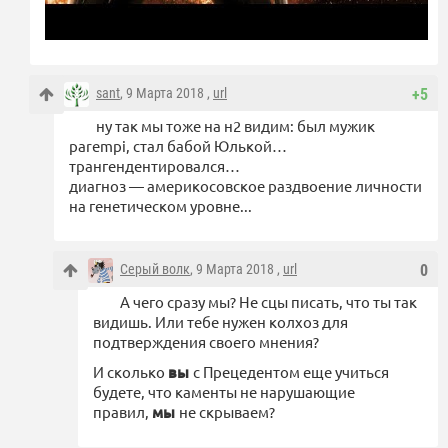
sant
, 9 Марта 2018 ,
url
+5
ну так мы тоже на н2 видим: был мужик
parempi, стал бабой Юлькой…
трангендентировался…
диагноз — америкосовское раздвоение личности
на генетическом уровне...
Серый волк
, 9 Марта 2018 ,
url
0
А чего сразу мы? Не сцы писать, что ты так
видишь. Или тебе нужен колхоз для
подтверждения своего мнения?
И сколько
вы
с Прецедентом еще учиться
будете, что каменты не нарушающие
правил,
мы
не скрываем?