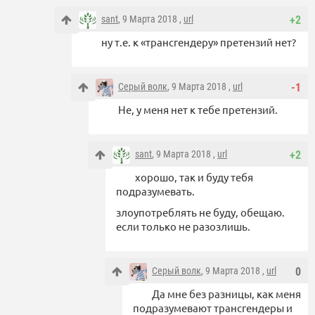
sant
, 9 Марта 2018 ,
url
+2
ну т.е. к «трансгендеру» претензий нет?
Серый волк
, 9 Марта 2018 ,
url
-1
Не, у меня нет к тебе претензий.
sant
, 9 Марта 2018 ,
url
+2
хорошо, так и буду тебя
подразумевать.
злоупотреблять не буду, обещаю.
если только не разозлишь.
Серый волк
, 9 Марта 2018 ,
url
0
Да мне без разницы, как меня
подразумевают трансгендеры и