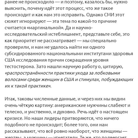
ранее не происходило — и поэтому, казалось бы, нужно
выяснить, почему идёт этот процесс, что же такое
происходит и как нам это исправить. Однако СМИ этот
сюжет игнорируют — эта тема по какой-то причине
считается «маргинальной». Да и научно-
исследовательский истеблишмент, представьте себе, это
как приоритет не рассматривает — мы специально
проверили, и нам не удалось найти ни одного
субсидированного национальными институтами здоровья
США исследования причин сокращения уровня
тестостерона. Зато нашли научную работу о, цитирую,
«распространённости практики ухода за лобковыми
волосами среди женщин в США и стимулах, побуждающих
их к такой практике».
Итак, таковы численные данные, и через них мы видим
очень чёткую картину: американские мужчины слабеют и
телесно, и умственно, и духовно. Речь идёт о настоящем
кризисе. Но наши лидеры притворяются, что ничего
подобного не происходит; более того, они нам
рассказывают, что всё ровно наоборот, что женщины —
жертвы, а мужчины — угнетатели. Те же, кто подвергает