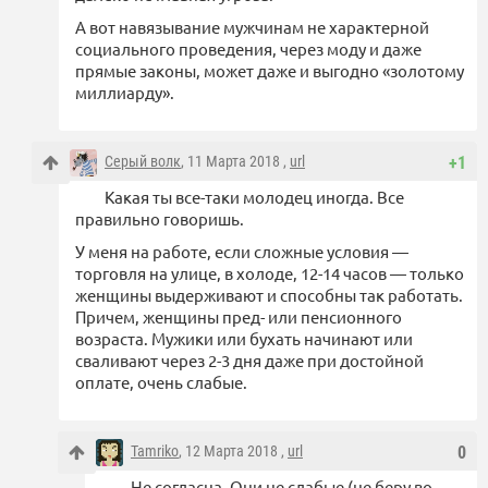
А вот навязывание мужчинам не характерной
социального проведения, через моду и даже
прямые законы, может даже и выгодно «золотому
миллиарду».
Серый волк
, 11 Марта 2018 ,
url
+1
Какая ты все-таки молодец иногда. Все
правильно говоришь.
У меня на работе, если сложные условия —
торговля на улице, в холоде, 12-14 часов — только
женщины выдерживают и способны так работать.
Причем, женщины пред- или пенсионного
возраста. Мужики или бухать начинают или
сваливают через 2-3 дня даже при достойной
оплате, очень слабые.
Tamriko
, 12 Марта 2018 ,
url
0
Не согласна. Они не слабые (не беру во