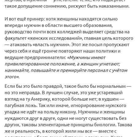
такое допущение сомнению, рискуют быть наказанными.
И вот ещё пример: хотя женщины находятся сильно
впереди мужчин в области высшего образования,
руководство почти всех колледжей выделяет средства на
факультет «женских исследований», главная цель которого
— атаковать «власть мужчин». Этот же посыл пропускают
через себя и ещё громче повторяют наши политики и
ведущие предприниматели:
«Мужчины имеют
привилегированное положение, а женщин угнетают;
нанимайте, повышайте и премируйте персонал с учётом
этого».
Если бы это было правдой, такое было бы нормальным —
но это неправда. В лучшем случае, это уже устаревший
взгляд на ту Америку, которой больше нет; в худшем —
пагубная ложь. Так или иначе, игнорирование мужского
упадка не идёт на пользу никому. Мужчины и женщины
нуждаются друг в друге, одни не могут существовать без
других, таковы элементарные принципы биологии. Такова
же и реальность, в которой жили мы все — вместе с