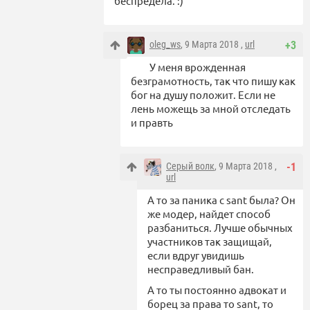
беспредела. :)
oleg_ws
, 9 Марта 2018 ,
url
+3
У меня врожденная
безграмотность, так что пишу как
бог на душу положит. Если не
лень можещь за мной отследать
и правть
Серый волк
, 9 Марта 2018 ,
-1
url
А то за паника с sant была? Он
же модер, найдет способ
разбаниться. Лучше обычных
участников так защищай,
если вдруг увидишь
несправедливый бан.
А то ты постоянно адвокат и
борец за права то sant, то