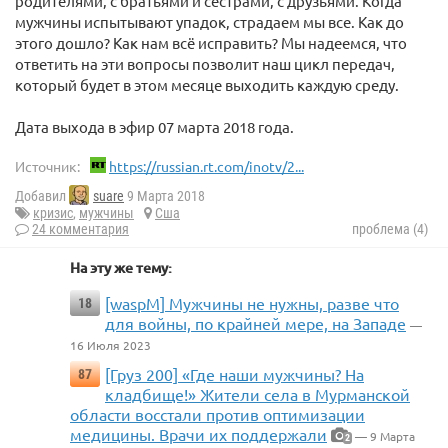
родителями, с братьями и сёстрами, с друзьями. Когда
мужчины испытывают упадок, страдаем мы все. Как до
этого дошло? Как нам всё исправить? Мы надеемся, что
ответить на эти вопросы позволит наш цикл передач,
который будет в этом месяце выходить каждую среду.
Дата выхода в эфир 07 марта 2018 года.
Источник:
https://russian.rt.com/inotv/2...
Добавил
suare
9 Марта 2018
кризис
,
мужчины
Сша
24 комментария
проблема (4)
На эту же тему:
[waspM] Мужчины не нужны, разве что
18
для войны, по крайней мере, на Западе
—
16 Июля 2023
[Груз 200] ​«Где наши мужчины? На
87
кладбище!» Жители села в Мурманской
области восстали против оптимизации
медицины. Врачи их поддержали
— 9 Марта
2