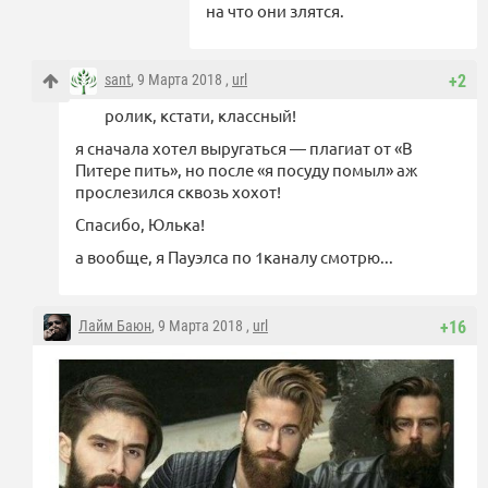
на что они злятся.
sant
, 9 Марта 2018 ,
url
+2
ролик, кстати, классный!
я сначала хотел выругаться — плагиат от «В
Питере пить», но после «я посуду помыл» аж
прослезился сквозь хохот!
Спасибо, Юлька!
а вообще, я Пауэлса по 1каналу смотрю...
Лайм Баюн
, 9 Марта 2018 ,
url
+16