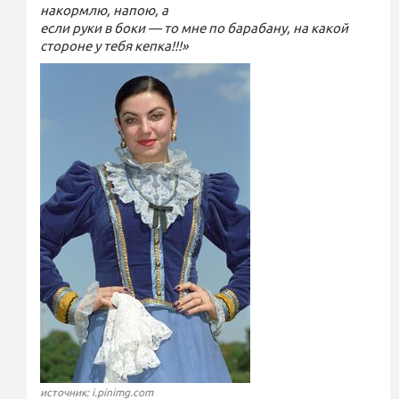
накормлю, напою, а
если руки в боки — то мне по барабану, на какой
стороне у тебя кепка!!!»
источник: i.pinimg.com