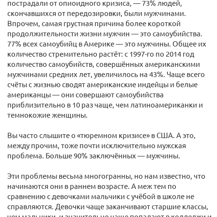
пострадали от опиоидного кризиса, — 73% людей,
скончавшихся от передозировки, были мужчинами.
Впрочем, самая грустная причина более короткой
продолжительности жизни мужчин — это самоубийства.
77% всех самоубийц в Америке — это мужчины. Общее их
количество стремительно растёт: с 1997-го по 2014 год
количество самоубийств, совершённых американскими
мужчинами средних лет, увеличилось на 43%. Чаще всего
счёты с жизнью сводят американские индейцы и белые
американцы — они совершают самоубийства
приблизительно в 10 раз чаще, чем латиноамериканки и
темнокожие женщины.
Вы часто слышите о «тюремном кризисе» в США. А это,
между прочим, тоже почти исключительно мужская
проблема. Больше 90% заключённых — мужчины.
Эти проблемы весьма многогранны, но нам известно, что
начинаются они в раннем возрасте. А меж тем по
сравнению с девочками мальчики с учёбой в школе не
справляются. Девочки чаще заканчивают старшие классы,
чем мальчики, и значительно чаще попадают в колледжи и