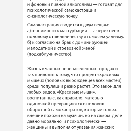
и фоновый пивной алкоголизм — готовят для
психологической самокастрации
физиологическую почву.
Самокастрация сводится к двум вещам:
а)терпимости к мастурбации — а через нее к
половому отшельничеству и гомосексуализму.
б) к согласию на брак с доминирующей
малодетной и стревозной женой
(подкаблучничество).
Жизнь в чадных перенаселенных городах и
так приводит к тому, что процент «красивых
мышей» (половых вырожденцев всех мастей)
среди популяции резко растет. Это закон для
любых видов. «Красивые мыши»,
воспитанные, как правило, матерью
одиночкой превращаются в полових
оборотней-самокастратов, которые только
внешне похожи на мужчин, но на самом деле
давно морально и психологически —
женщины и выполняют указания женских