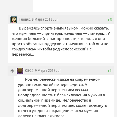
Tamriko
, 9 Марта 2018 ,
url
+3
Выражаясь спортивным языком, можно сказать,
что мужчины — спринтеры, женщины — стайеры… У
женщин больший запас прочности, что ли… и они
просто обязаны поддерживать мужчин, чтоб они не
«выдохлись» и чтобы род человеческий не
перевелся...
O5-25
, 9 Марта 2018 ,
url
+1
Род человеческий даже на современном
уровне технологий не переведется. А
долговременной перспектива весьма
неопределенность и без исключения мужчин в
социальной пирамиде. Человечество в
долговременной перспективе, может исчезнуть
от чего угодно и сокращение числа мужчин
далеко не главная угроза.