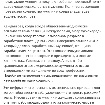
незамужние женщины покупают собственное жильё почти
вдвое чаще, чем холостые мужчины. Количество женщин
превысило количество мужчин и среди владельцев
водительских прав.
Каждый раз, когда в ходе общественных дискуссий
всплывает тема разницы между полами, в первую очередь
неизменно говорят о так называемом разрыве в
заработной плате. Да вы и сами наверняка слышали: «На
каждый доллар, заработанный мужчиной, женщина
зарабатывает 77 центов». Этот показатель упоминают
постоянно — его повторяли и президенты, и многие
кандидаты… Словом, он повсюду. А ведь в нём
сравниваются все американские мужчины со всеми
американскими женщинами во всех профессиях.
Подобные измерения ни справедливыми, ни разумными
не назовёт ни один социолог.
Эти цифры ничего не значат, их специально приводят для
того, чтобы ввести в заблуждение, — это просто расхожий
тезис. И если сравнить мужчин и женщин с сопоставимым
опытом, работающих одно и то же количество часов в