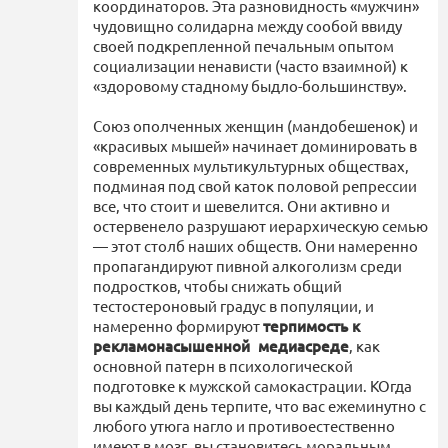
координаторов. Эта разновидность «мужчин»
чудовищно солидарна между сообой ввиду
своей подкрепленной печальным опытом
социализации ненависти (часто взаимной) к
«здоровому стадному быдло-большинству».
Союз ополченных женщин (мандобешенок) и
«красивых мышей» начинает доминировать в
современных мультикультурных обществах,
подминая под свой каток половой репрессии
все, что стоит и шевелится. Они активно и
остервенело разрушают иерархическую семью
— этот столб наших обществ. Они намеренно
пропагандируют пивной алкоголизм среди
подростков, чтобы снижать общий
тестостероновый градус в популяции, и
намеренно формируют
терпимость к
рекламонасышенной медиасреде
, как
основной патерн в психологической
подготовке к мужской самокастрации. КОгда
вы каждый день терпите, что вас ежеминутно с
любого утюга нагло и противоестественно
имеют в мозг, вы становитесь моральным