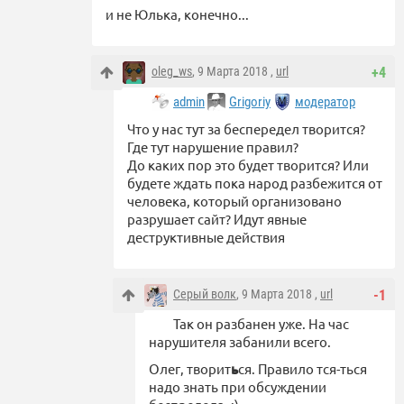
и не Юлька, конечно...
oleg_ws
, 9 Марта 2018 ,
url
+4
admin
Grigoriy
модератор
Что у нас тут за беспередел творится?
Где тут нарушение правил?
До каких пор это будет творится? Или
будете ждать пока народ разбежится от
человека, который организовано
разрушает сайт? Идут явные
деструктивные действия
Серый волк
, 9 Марта 2018 ,
url
-1
Так он разбанен уже. На час
нарушителя забанили всего.
Олег, творит
ь
ся. Правило тся-ться
надо знать при обсуждении