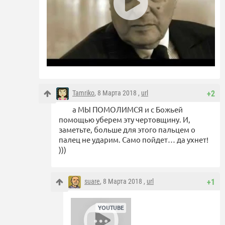
Tamriko
, 8 Марта 2018 ,
url
+2
а МЫ ПОМОЛИМСЯ и с Божьей
помощью уберем эту чертовщину. И,
заметьте, больше для этого пальцем о
палец не ударим. Само пойдет… да ухнет!
)))
suare
, 8 Марта 2018 ,
url
+1