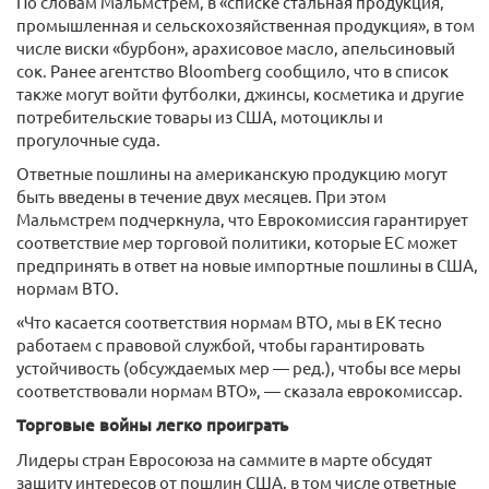
По словам Мальмстрем, в «списке стальная продукция,
промышленная и сельскохозяйственная продукция», в том
числе виски «бурбон», арахисовое масло, апельсиновый
сок. Ранее агентство Bloomberg сообщило, что в список
также могут войти футболки, джинсы, косметика и другие
потребительские товары из США, мотоциклы и
прогулочные суда.
Ответные пошлины на американскую продукцию могут
быть введены в течение двух месяцев. При этом
Мальмстрем подчеркнула, что Еврокомиссия гарантирует
соответствие мер торговой политики, которые ЕС может
предпринять в ответ на новые импортные пошлины в США,
нормам ВТО.
«Что касается соответствия нормам ВТО, мы в ЕК тесно
работаем с правовой службой, чтобы гарантировать
устойчивость (обсуждаемых мер — ред.), чтобы все меры
соответствовали нормам ВТО», — сказала еврокомиссар.
Торговые войны легко проиграть
Лидеры стран Евросоюза на саммите в марте обсудят
защиту интересов от пошлин США, в том числе ответные