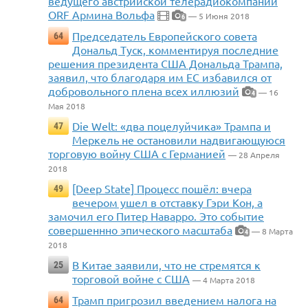
ведущего австрийской телерадиокомпании
ORF Армина Вольфа
— 5 Июня 2018
6
Председатель Европейского совета
64
Дональд Туск, комментируя последние
решения президента США Дональда Трампа,
заявил, что благодаря им ЕС избавился от
добровольного плена всех иллюзий
— 16
4
Мая 2018
Die Welt: «два поцелуйчика» Трампа и
47
Меркель не остановили надвигающуюся
торговую войну США с Германией
— 28 Апреля
2018
[Deep State] Процесс пошёл: вчера
49
вечером ушел в отставку Гэри Кон, а
замочил его Питер Наварро. Это событие
совершеннно эпического масштаба
— 8 Марта
4
2018
В Китае заявили, что не стремятся к
25
торговой войне с США
— 4 Марта 2018
Трамп пригрозил введением налога на
64