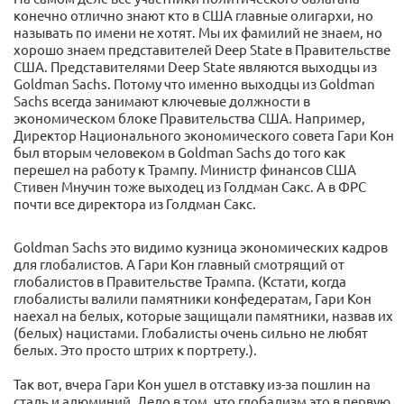
конечно отлично знают кто в США главные олигархи, но
называть по имени не хотят. Мы их фамилий не знаем, но
хорошо знаем представителей Deep State в Правительстве
США. Представителями Deep State являются выходцы из
Goldman Sachs. Потому что именно выходцы из Goldman
Sachs всегда занимают ключевые должности в
экономическом блоке Правительства США. Например,
Директор Национального экономического совета Гари Кон
был вторым человеком в Goldman Sachs до того как
перешел на работу к Трампу. Министр финансов США
Стивен Мнучин тоже выходец из Голдман Сакс. А в ФРС
почти все директора из Голдман Сакс.
Goldman Sachs это видимо кузница экономических кадров
для глобалистов. А Гари Кон главный смотрящий от
глобалистов в Правительстве Трампа. (Кстати, когда
глобалисты валили памятники конфедератам, Гари Кон
наехал на белых, которые защищали памятники, назвав их
(белых) нацистами. Глобалисты очень сильно не любят
белых. Это просто штрих к портрету.).
Так вот, вчера Гари Кон ушел в отставку из-за пошлин на
сталь и алюминий. Дело в том, что глобализм это в первую