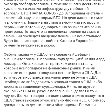
очередь свобода торговли. В течение многих десятилетий
кукловоды создавали инфраструктуру свободной
торговли: ВТО, НАФТА, CORUS и др. А пошлины на сталь и
алюминий нарушают нормы ВТО. Но дело даже не в стали
и алюминии. Пошлины на сталь и алюминий это просто
первый шаг. Который одновременно означает что война
проиграна. Потому что за введением пошлин на сталь и
алюминий последует введение пошлин на всё остальное.
Будет большая торговая война с Китаем и Европой и
отменить её уже невозможно.
Фабула такова — у США очень серьезный дефицит
внешней торговли. В прошлом году дефицит был 800 млрд.
долларов. Он закрывается притоком денег в страну,
которые все попадают на финансовые рынки. Иными
словами иностранцы покупают ценные бумаги США. Для
того чтобы иностранцы покупали ценные бумаги США
необходимо либо держать высокими ставки в США, либо
держать завышенным курс доллара. Ни то, ни другое
экономике США ни разу не полезно. ФРС делает и то и
другое. (Когда я говорю высокие ставки я имею ввиду что в
США ставки высокие относительно Японии и ЕС. К примеру
доходность по десятилетним облигациям в Германии