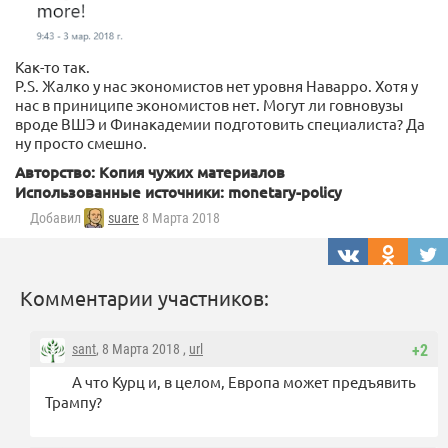
Как-то так.
P.S. Жалко у нас экономистов нет уровня Наварро. Хотя у
нас в приниципе экономистов нет. Могут ли говновузы
вроде ВШЭ и Финакадемии подготовить специалиста? Да
ну просто смешно.
Авторство: Копия чужих материалов
Использованные источники: monetary-policy
Добавил
suare
8 Марта 2018
Комментарии участников:
sant
, 8 Марта 2018 ,
url
+2
А что Курц и, в целом, Европа может предъявить
Трампу?