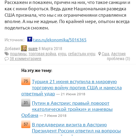
Расскажем и покажем, причем на них, что такое санкции и
как с ними бороться. Ведь даже Национальная разведка
США признала, что мы с их ограничениями справляемся
вполне. А мы не жадные. По крайней мере, опытом всегда
поделиться сможем.
Источник:
tass.ru/ekonomika/5016365
Добавил
suare
8 Марта 2018
пошлины
,
торговая война
,
курц
,
себастьян курц
Сша
,
Австрия
38 комментариев
проблема (3)
На эту же тему:
Турция 21 июня вcтупила в мировую
75
торговую войну против США и нанесла
ответный удар
— 21 Июня 2018
Путин в Австрии: правый поворот
31
«католической тройки» и маневры
Орбана
— 7 Июня 2018
В преддверии визита в Австрию
57
Президент России ответил на вопросы