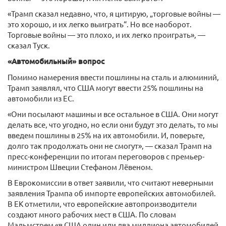
«Трамп сказал недавно, что, я цитирую, „торговые войны —
это хорошо, и их легко выиграть“. Но все наоборот.
Торговые войны — это плохо, и их легко проиграть», —
сказал Туск.
«Автомобильный» вопрос
Помимо намерения ввести пошлины на сталь и алюминий,
Трамп заявлял, что США могут ввести 25% пошлины на
автомобили из ЕС.
«Они посылают машины и все остальное в США. Они могут
делать все, что угодно, но если они будут это делать, то мы
введем пошлины в 25% на их автомобили. И, поверьте,
долго так продолжать они не смогут», — сказал Трамп на
пресс-конференции по итогам переговоров с премьер-
министром Швеции Стефаном Лёвеном.
В Еврокомиссии в ответ заявили, что считают неверными
заявления Трампа об импорте европейских автомобилей.
В ЕК отметили, что европейские автопроизводители
создают много рабочих мест в США. По словам
Мальмстрем «в США один или два миллиона автомобилей