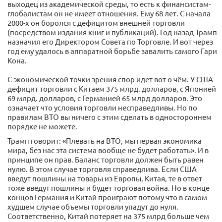
выходец из академической среды, то есть к финансистам-
глобалистам он не имеет отношения. Ему 68 лет. С начала
2000-х он боролся с дефицитом внешней торговли
(посредством издания книг и публикаций). Год назад Трамп
назначил его Директором Совета по Торговле. И вот через
год ему удалось в аппаратной борьбе завалить самого Гари
Кона.
С экономической точки зрения спор идет вот о чём. У США
дефицит торговли с Китаем 375 млрд. долларов, с Японией
69 млрд. долларов, с Германией 65 млрд долларов. Это
означает что условия торговли несправедливы. Но по
правилам ВТО вы ничего с этим сделать в одностороннем
порядке не можете.
Трамп говорит: «Плевать на ВТО, мы первая экономика
мира, без нас эта система вообще не будет работать». И в
принципе он прав. Баланс торговли должен быть равен
нулю. В этом случае торговля справедлива. Если США
введут пошлины на товары из Европы, Китая, те в ответ
тоже введут пошлины и будет торговая война. Но в конце
концов Германия и Китай проиграют потому что в самом
худшем случае объемы торговли упадут до нуля.
Соответственно, Китай потеряет на 375 млрд больше чем