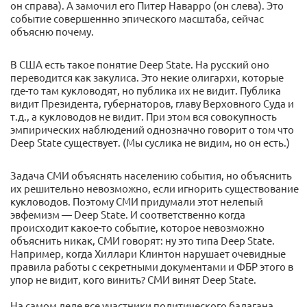
он справа). А замочил его Питер Наварро (он слева). Это
событие совершеннно эпического масштаба, сейчас
объясню почему.
В США есть такое понятие Deep State. На русский оно
переводится как закулиса. Это некие олигархи, которые
где-то там кукловодят, но публика их не видит. Публика
видит Президента, губернаторов, главу Верховного Суда и
т.д., а кукловодов не видит. При этом вся совокупность
эмпирических наблюдений однозначно говорит о том что
Deep State существует. (Мы суслика не видим, но он есть.)
Задача СМИ объяснять населению события, но объяснить
их решительно невозможно, если игнорить существование
кукловодов. Поэтому СМИ придумали этот нелепый
эвфемизм — Deep State. И соответственно когда
происходит какое-то событие, которое невозможно
объяснить никак, СМИ говорят: ну это типа Deep State.
Например, когда Хиллари Клинтон нарушает очевидные
правила работы с секретными документами и ФБР этого в
упор не видит, кого винить? СМИ винят Deep State.
На самом деле все участники политического балагана