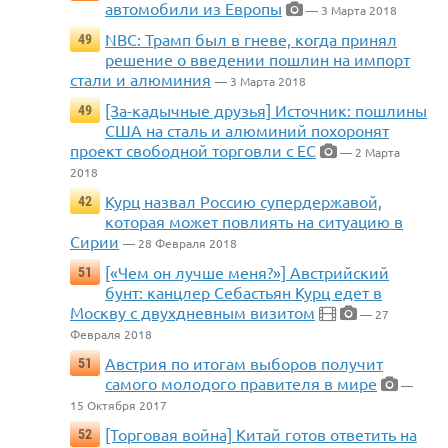
автомобили из Европы
— 3 Марта 2018
NBC: Трамп был в гневе, когда принял
49
решение о введении пошлин на импорт
стали и алюминия
— 3 Марта 2018
[За-кадычные друзья] Источник: пошлины
49
США на сталь и алюминий похоронят
проект свободной торговли с ЕС
— 2 Марта
2018
Курц назвал Россию супердержавой,
42
которая может повлиять на ситуацию в
Сирии
— 28 Февраля 2018
[«Чем он лучше меня?»] Австрийский
51
бунт: канцлер Себастьян Курц едет в
Москву с двухдневным визитом
— 27
Февраля 2018
Австрия по итогам выборов получит
51
самого молодого правителя в мире
—
15 Октября 2017
[Торговая война] Китай готов ответить на
52