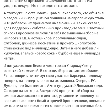
экс-советника президента Соединенных Штатов, им
уходить некуда. Им приходится с этим жить.
А этого уже не остановить. Трамп начал с того, что объявил
о введении 25-процентной пошлины на европейскую сталь
и 10 добавочных процентов на алюминий. Как он сказал,
«для поддержки собственных производителей». Ответный
список Евросоюза включил в себя повышенный сбор на
импорт из США мотоциклов, прогулочных судов,
футболок, джинсов, косметики и прочего ширпотреба
стоимостью под миллиард евро. Затем в него добавили
кукурузы, апельсинового сока и бурбона еще миллиарда
на три.
И вот уже хозяин Белого дома грозит Старому Свету
советской комедией. В смысле, «Берегись автомобиля».
Если, говорит, не снимут свои ужасные барьеры, подниму,
говорит, на четверть налог на их машины. Очередь ЕС.
Думает, чем бы ответить. А что тут думать? Лошадью ходи.
Санкции на санкции. Введите 25-процентный сбор на
импорт американского диктата, установите пошлину на
ввоз американских бомб и прочей бронетехники, повысьте
им плату за содержание их многочисленных военных баз.