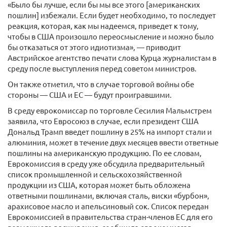
«Было бы лучше, если бы мы все этого [американских
пошлин] избежали. Если будет необходимо, то последует
реакция, которая, как мы надеемся, приведет к тому,
чтобы в США произошло переосмысление и можно было
бы отказаться от этого идиотизма», — приводит
Австрийское агентство печати слова Курца журналистам в
среду после выступления перед советом министров.
Он также отметил, что в случае торговой войны обе
стороны — США и ЕС — будут проигравшими.
В среду еврокомиссар по торговле Сесилия Мальмстрем
заявила, что Евросоюз в случае, если президент США
Дональд Трамп введет пошлину в 25% на импорт стали и
алюминия, может в течение двух месяцев ввести ответные
пошлины на американскую продукцию. По ее словам,
Еврокомиссия в среду уже обсудила предварительный
список промышленной и сельскохозяйственной
продукции из США, которая может быть обложена
ответными пошлинами, включая сталь, виски «бурбон»,
арахисовое масло и апельсиновый сок. Список передан
Еврокомиссией в правительства стран-членов ЕС для его