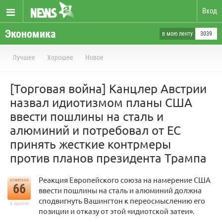
Вход
Экономика
в мою ленту
3039
Лучшее
Хорошее
Новое
[Торговая война] Канцлер Австрии
назвал идиотизмом планы США
ввести пошлины на сталь и
алюминий и потребовал от ЕС
принять жесткие контрмеры
против планов президента Трампа
Реакция Европейского союза на намерение США
отметили
66
ввести пошлины на сталь и алюминий должна
сподвигнуть Вашингтон к переосмыслению его
в архиве
позиции и отказу от этой «идиотской затеи».