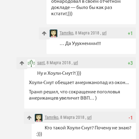
обнародовал в своем отчетном
докладе — было бы как раз
кстати!;)))
Tamriko
, 8 Марта 2018 ,
url
+1
… Да Ууухнеммм!!!
sant
, 8 Марта 2018 ,
url
+3
Ну и Хоули-Смут?! )))
Хоули-Смут обещает американопад из окон...
Трамп решил, что сокращение поголовья
американцев увеличит ВВП… )
Tamriko
, 8 Марта 2018 ,
url
-1
Кто такой Хоули-Смут? Почему не знаю?
:)))