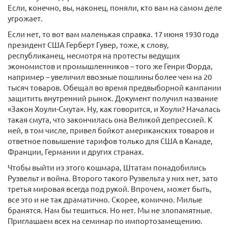
Если, конечно, вы, наконец, поняли, кто вам на самом деле
угрожает.
Если нет, то вот вам маленькая справка. 17 июня 1930 года
президент США Герберт Гувер, тоже, к слову,
республиканец, несмотря на протесты ведущих
экономистов и промышленников – того же Генри Форда,
например – увеличил ввозные пошлины более чем на 20
тысяч товаров. Обещал во время предвыборной кампании
защитить внутренний рынок. Документ получил название
«Закон Хоули-Смута». Ну, как говорится, и Хоули? Началась
такая смута, что закончилась она Великой депрессией. К
ней, в том числе, привел бойкот американских товаров и
ответное повышение тарифов только для США в Канаде,
Франции, Германии и других странах.
Чтобы выйти из этого кошмара, Штатам понадобились
Рузвельт и война. Второго такого Рузвельта у них нет, зато
третья мировая всегда под рукой. Впрочем, может быть,
все это и не так драматично. Скорее, комично. Милые
бранятся. Нам бы тешиться. Но нет. Мы не злопамятные.
Приглашаем всех на семинар по импортозамещению.