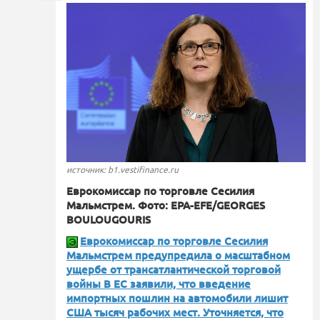
источник: b1.vestifinance.ru
Еврокомиссар по торговле Сесилия
Мальмстрем. Фото: EPA-EFE/GEORGES
BOULOUGOURIS
Еврокомиссар по торговле Сесилия
Мальмстрем предупредила о масштабном
ущербе от трансатлантической торговой
войны В ЕС заявили, что введение
импортных пошлин на автомобили лишит
США тысяч рабочих мест. Уточняется, что