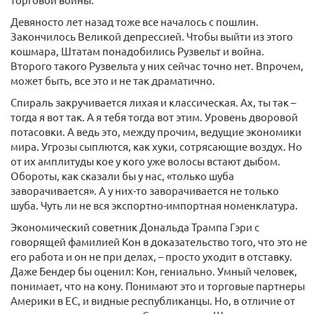
Девяносто лет назад тоже все началось с пошлин.
Закончилось Великой депрессией. Чтобы выйти из этого
кошмара, Штатам понадобились Рузвельт и война.
Второго такого Рузвельта у них сейчас точно нет. Впрочем,
может быть, все это и не так драматично.
Спираль закручивается лихая и классическая. Ах, ты так –
тогда я вот так. А я тебя тогда вот этим. Уровень дворовой
потасовки. А ведь это, между прочим, ведущие экономики
мира. Угрозы сыплются, как хуки, сотрясающие воздух. Но
от их амплитуды кое у кого уже волосы встают дыбом.
Обороты, как сказали бы у нас, «только шуба
заворачивается». А у них-то заворачивается не только
шуба. Чуть ли не вся экспортно-импортная номенклатура.
Экономический советник Дональда Трампа Гэри с
говорящей фамилией Кон в доказательство того, что это не
его работа и он не при делах, – просто уходит в отставку.
Даже Бендер бы оценил: Кон, гениально. Умный человек,
понимает, что на кону. Понимают это и торговые партнеры
Америки в ЕС, и видные республиканцы. Но, в отличие от