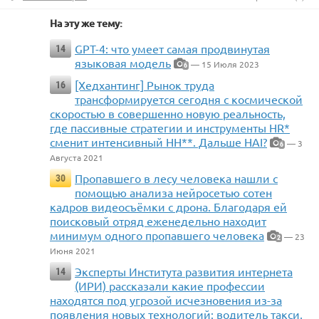
На эту же тему:
GPT-4: что умеет самая продвинутая
14
языковая модель
— 15 Июля 2023
6
[Хедхантинг] Рынок труда
16
трансформируется сегодня с космической
скоростью в совершенно новую реальность,
где пассивные стратегии и инструменты HR*
сменит интенсивный HH**. Дальше HAI?
— 3
6
Августа 2021
Пропавшего в лесу человека нашли с
30
помощью анализа нейросетью сотен
кадров видеосъёмки с дрона. Благодаря ей
поисковый отряд еженедельно находит
минимум одного пропавшего человека
— 23
2
Июня 2021
Эксперты Института развития интернета
14
(ИРИ) рассказали какие профессии
находятся под угрозой исчезновения из-за
появления новых технологий: водитель такси,