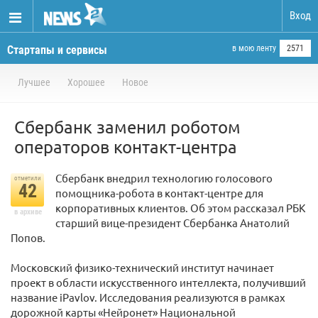
Вход
Стартапы и сервисы
в мою ленту
2571
Лучшее
Хорошее
Новое
Сбербанк заменил роботом
операторов контакт-центра
Сбербанк внедрил технологию голосового
отметили
42
помощника-робота в контакт-центре для
корпоративных клиентов. Об этом рассказал РБК
в архиве
старший вице-президент Сбербанка Анатолий
Попов.
Московский физико-технический институт начинает
проект в области искусственного интеллекта, получивший
название iPavlov. Исследования реализуются в рамках
дорожной карты «Нейронет» Национальной