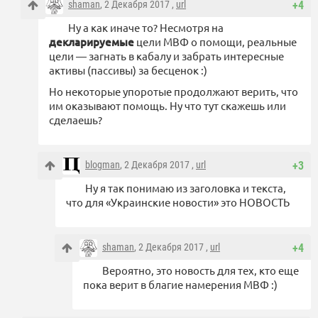
shaman
, 2 Декабря 2017 ,
url
+4
Ну а как иначе то? Несмотря на
декларируемые
цели МВФ о помощи, реальные
цели — загнать в кабалу и забрать интересные
активы (пассивы) за бесценок :)
Но некоторые упоротые продолжают верить, что
им оказывают помощь. Ну что тут скажешь или
сделаешь?
blogman
, 2 Декабря 2017 ,
url
+3
Ну я так понимаю из заголовка и текста,
что для «Украинские новости» это НОВОСТЬ
shaman
, 2 Декабря 2017 ,
url
+4
Вероятно, это новость для тех, кто еще
пока верит в благие намерения МВФ :)