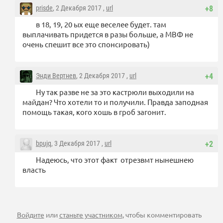
prisde
, 2 Декабря 2017 ,
url
+8
в 18, 19, 20 ых еще веселее будет. там
выплачивать придется в разы больше, а МВФ не
очень спешит все это спонсировать)
Энди Вертнев
, 2 Декабря 2017 ,
url
+4
Ну так разве не за это кастрюли выходили на
майдан? Что хотели то и получили. Правда заподная
помощь такая, кого хошь в гроб загонит.
bpujq
, 3 Декабря 2017 ,
url
+2
Надеюсь, что этот факт отрезвмт нынешнею
власть
Войдите
или
станьте участником
, чтобы комментировать