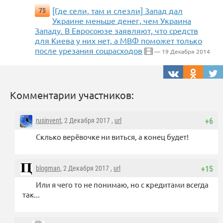
[Где сели, там и слезли] Запад дал
75
Украине меньше денег, чем Украина
Западу. В Евросоюзе заявляют, что средств
для Киева у них нет, а МВФ поможет только
после урезания соцрасходов
— 19 Декабря 2014
Комментарии участников:
rusinvent
, 2 Декабря 2017 ,
url
+6
Склько верёвочке ни виться, а конец будет!
blogman
, 2 Декабря 2017 ,
url
+15
Или я чего то не понимаю, но с кредитами всегда
так...