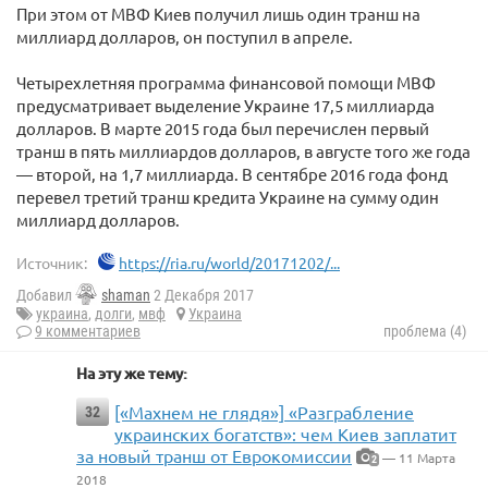
При этом от МВФ Киев получил лишь один транш на
миллиард долларов, он поступил в апреле.
Четырехлетняя программа финансовой помощи МВФ
предусматривает выделение Украине 17,5 миллиарда
долларов. В марте 2015 года был перечислен первый
транш в пять миллиардов долларов, в августе того же года
— второй, на 1,7 миллиарда. В сентябре 2016 года фонд
перевел третий транш кредита Украине на сумму один
миллиард долларов.
Источник:
https://ria.ru/world/20171202/...
Добавил
shaman
2 Декабря 2017
украина
,
долги
,
мвф
Украина
9 комментариев
проблема (4)
На эту же тему:
[«Махнем не глядя»] «Разграбление
32
украинских богатств»: чем Киев заплатит
за новый транш от Еврокомиссии
— 11 Марта
2
2018