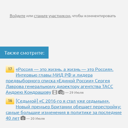
Войдите
или
станьте участником
, чтобы комментировать
Также смотрите:
«Россия — это жизнь, а жизнь — это Россия».
17
Интервью главы МИД РФ и лидера
предвыборного списка «Единой России» Сергея
Лаврова генеральному директору агентства ТАСС
Андрею Кондрашову
— 29 Июля
2
[Седьмой] «С 2016-го я стал уже седьмым».
16
Новый премьер Британии обещает перестройку:
самые большие изменения в политике за последние
40 лет
— 20 Июля