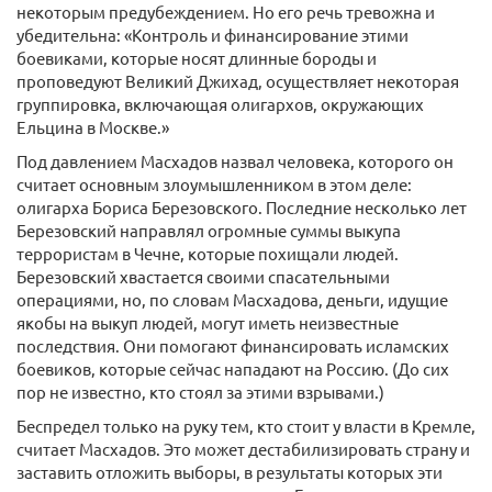
некоторым предубеждением. Но его речь тревожна и
убедительна: «Контроль и финансирование этими
боевиками, которые носят длинные бороды и
проповедуют Великий Джихад, осуществляет некоторая
группировка, включающая олигархов, окружающих
Ельцина в Москве.»
Под давлением Масхадов назвал человека, которого он
считает основным злоумышленником в этом деле:
олигарха Бориса Березовского. Последние несколько лет
Березовский направлял огромные суммы выкупа
террористам в Чечне, которые похищали людей.
Березовский хвастается своими спасательными
операциями, но, по словам Масхадова, деньги, идущие
якобы на выкуп людей, могут иметь неизвестные
последствия. Они помогают финансировать исламских
боевиков, которые сейчас нападают на Россию. (До сих
пор не известно, кто стоял за этими взрывами.)
Беспредел только на руку тем, кто стоит у власти в Кремле,
считает Масхадов. Это может дестабилизировать страну и
заставить отложить выборы, в результаты которых эти