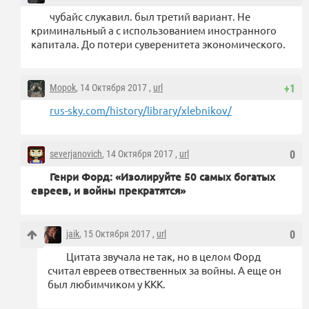
чубайс слукавил. был третий вариант. Не
криминальный а с использованием иностранного
капитала. До потери суверенитета экономического.
Mopok
, 14 Октября 2017 ,
url
+1
rus-sky.com/history/library/xlebnikov/
severjanovich
, 14 Октября 2017 ,
url
0
Генри Форд:
«Изолируйте 50 самых богатых
евреев, и войны прекратятся»
jaik
, 15 Октября 2017 ,
url
0
Цитата звучала не так, но в целом Форд
считал евреев отвественных за войны. А еще он
был любимчиком у ККК.