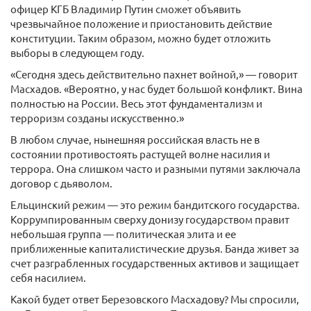
офицер КГБ Владимир Путин сможет объявить
чрезвычайное положение и приостановить действие
конституции. Таким образом, можно будет отложить
выборы в следующем году.
«Сегодня здесь действительно пахнет войной,» — говорит
Масхадов. «Вероятно, у нас будет большой конфликт. Вина
полностью на России. Весь этот фундаментализм и
терроризм созданы искусственно.»
В любом случае, нынешняя российская власть не в
состоянии противостоять растущей волне насилия и
террора. Она слишком часто и разными путями заключала
договор с дьяволом.
Ельцинский режим — это режим бандитского государства.
Коррумпированным сверху донизу государством правит
небольшая группа — политическая элита и ее
приближенные капиталистические друзья. Банда живет за
счет разграбленных государственных активов и защищает
себя насилием.
Какой будет ответ Березовского Масхадову? Мы спросили,