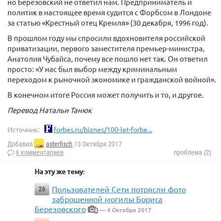
но Березовский не ответил нам. Предприниматель и
политик в настоящее время судится с Форбсом в Лондоне
за статью «Крестный отец Кремля» (30 декабря, 1996 год).
В прошлом году мы спросили вдохновителя российской
приватизации, первого заместителя премьер-министра,
Анатолия Чубайса, почему все пошло нет так. Он ответил
просто: «У нас был выбор между криминальным
переходом к рыночной экономике и гражданской войной».
В конечном итоге Россия может получить и то, и другое.
Перевод Натальи Танюк
Источник:
forbes.ru/biznes/100-let-forbe...
Добавил
asterfisch
13 Октября 2017
6 комментариев
проблема (2)
На эту же тему:
Пользователей Сети потрясли фото
26
заброшенной могилы Бориса
Березовского
— 4 Октября 2017
4