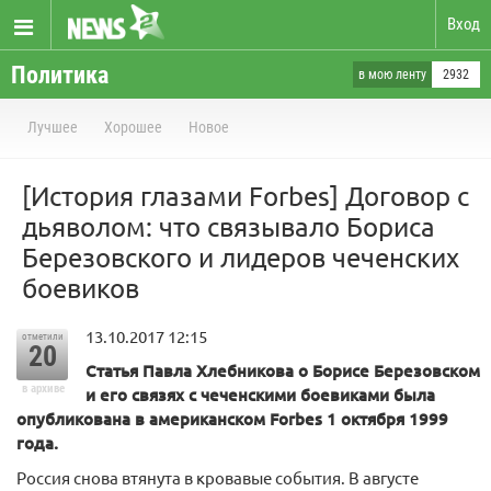
Вход
Политика
в мою ленту
2932
Лучшее
Хорошее
Новое
[История глазами Forbes] Договор с
дьяволом: что связывало Бориса
Березовского и лидеров чеченских
боевиков
13.10.2017 12:15
отметили
20
Статья Павла Хлебникова о Борисе Березовском
в архиве
и его связях с чеченскими боевиками была
опубликована в американском Forbes 1 октября 1999
года.
Россия снова втянута в кровавые события. В августе