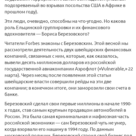
подозреваемый во взрывах посольства США в Африке в
прошлом году).
Эти люди, очевидно, способны на что-угодно. Но какова
роль Ельцинской группировки и их финансового
вдохновителя — Бориса Березовского?
Читатели Forbes знакомы с Березовским. Этой весной мы
рассмотрели деятельность двух швейцарских финансовых
компаний, связанных с ним, которые, как оказалось,
вывели десять миллионов долларов из российской
государственной авиакомпании Аэрофлот («Vulnerable,» 22
марта). Через месяц после появления этой статьи
швейцарские власти совершили рейды на эти две
компании; в конечном итоге, они заморозили свои счета в
банке.
Березовский сделал свои первые миллионы в начале 1990-
х годах, став самым крупным продавцом автомобилей в
России. Эта была самая криминальная и мафиозная часть
российской экономики — сам Березовский чуть не умер,
когда взорвали его машину в 1994 году. По данным
московской полиции, Березовский строил свой бизнес под