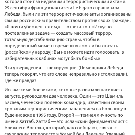
которая стоит за недавними террористическими актами.
29 сентября французская газета Le Figaro спрашивала
Лебедя, были ли эти террористические акты организованы
самим российским правительством против своих граждан.
«Я почти убежден в этом,» — ответил он. «Искусно
поставленная задача — создать массовый террор,
тотальную дестабилизацию страны, чтобы в
определенный момент времени вы могли бы сказать
[российскому народу]: Вы не можете идти голосовать, в
избирательных кабинах могут быть бомбы.»
Эти утверждения — шокирующие. (Помощники Лебедя
теперь говорят, что его слова неправильно истолковали).
Где же правда?
Исламскими боевиками, которые развязали насилие в
августе, руководили два человека. Один — это Шамиль
Басаев, чеченский полевой командир, известный своим
кровавым террористическим нападением на больницу в
Буденновске в 1995 году. Второй — темная личность по
имени Хаттаб. Хаттаб — это исламский фундаменталист с
Ближнего Востока, который, как сообщают, связан с
саудовским террористом Усамой бен Ладеном (главный