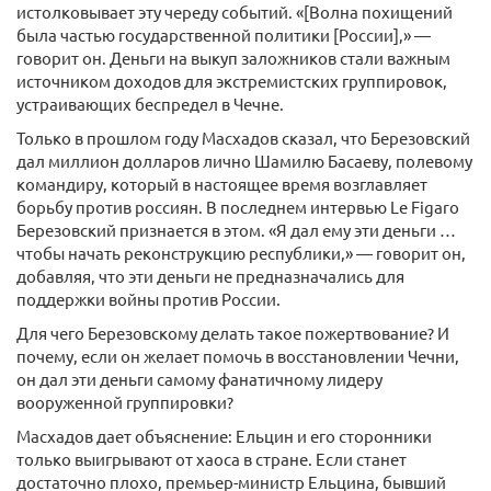
истолковывает эту череду событий. «[Волна похищений
была частью государственной политики [России],» —
говорит он. Деньги на выкуп заложников стали важным
источником доходов для экстремистских группировок,
устраивающих беспредел в Чечне.
Только в прошлом году Масхадов сказал, что Березовский
дал миллион долларов лично Шамилю Басаеву, полевому
командиру, который в настоящее время возглавляет
борьбу против россиян. В последнем интервью Le Figaro
Березовский признается в этом. «Я дал ему эти деньги …
чтобы начать реконструкцию республики,» — говорит он,
добавляя, что эти деньги не предназначались для
поддержки войны против России.
Для чего Березовскому делать такое пожертвование? И
почему, если он желает помочь в восстановлении Чечни,
он дал эти деньги самому фанатичному лидеру
вооруженной группировки?
Масхадов дает объяснение: Ельцин и его сторонники
только выигрывают от хаоса в стране. Если станет
достаточно плохо, премьер-министр Ельцина, бывший