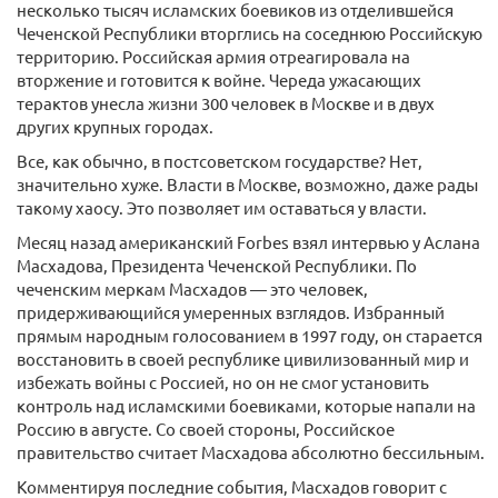
несколько тысяч исламских боевиков из отделившейся
Чеченской Республики вторглись на соседнюю Российскую
территорию. Российская армия отреагировала на
вторжение и готовится к войне. Череда ужасающих
терактов унесла жизни 300 человек в Москве и в двух
других крупных городах.
Все, как обычно, в постсоветском государстве? Нет,
значительно хуже. Власти в Москве, возможно, даже рады
такому хаосу. Это позволяет им оставаться у власти.
Месяц назад американский Forbes взял интервью у Аслана
Масхадова, Президента Чеченской Республики. По
чеченским меркам Масхадов — это человек,
придерживающийся умеренных взглядов. Избранный
прямым народным голосованием в 1997 году, он старается
восстановить в своей республике цивилизованный мир и
избежать войны с Россией, но он не смог установить
контроль над исламскими боевиками, которые напали на
Россию в августе. Со своей стороны, Российское
правительство считает Масхадова абсолютно бессильным.
Комментируя последние события, Масхадов говорит с