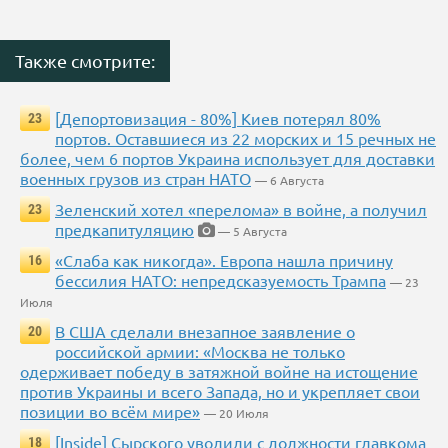
Также смотрите:
[Депортовизация - 80%] Киев потерял 80%
23
портов. Оставшиеся из 22 морских и 15 речных не
более, чем 6 портов Украина использует для доставки
военных грузов из стран НАТО
— 6 Августа
Зеленский хотел «перелома» в войне, а получил
23
предкапитуляцию
— 5 Августа
«Слаба как никогда». Европа нашла причину
16
бессилия НАТО: непредсказуемость Трампа
— 23
Июля
В США сделали внезапное заявление о
20
российской армии: «Москва не только
одерживает победу в затяжной войне на истощение
против Украины и всего Запада, но и укрепляет свои
позиции во всём мире»
— 20 Июля
[Inside] Сырского уволили с должности главкома
18