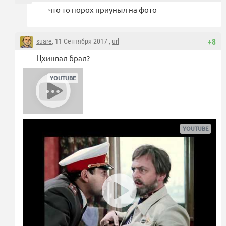
что то порох приуныл на фото
suare
, 11 Сентября 2017 ,
url
+8
Цхинвал брал?