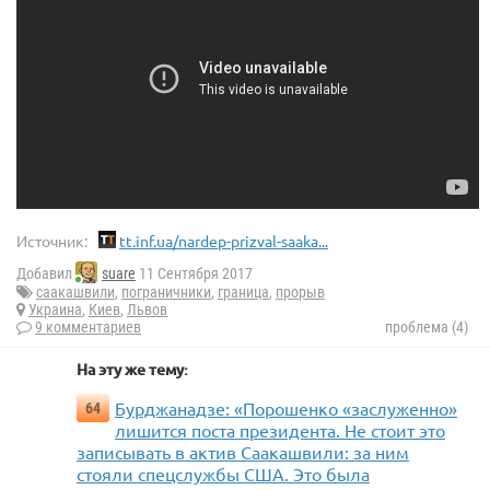
Источник:
tt.inf.ua/nardep-prizval-saaka...
Добавил
suare
11 Сентября 2017
саакашвили
,
пограничники
,
граница
,
прорыв
Украина
,
Киев
,
Львов
9 комментариев
проблема (4)
На эту же тему:
Бурджанадзе: «Порошенко «заслуженно»
64
лишится поста президента. Не стоит это
записывать в актив Саакашвили: за ним
стояли спецслужбы США. Это была