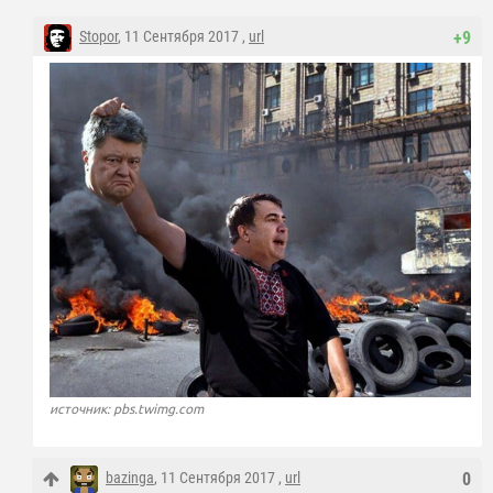
Stopor
, 11 Сентября 2017 ,
url
+9
источник: pbs.twimg.com
bazinga
, 11 Сентября 2017 ,
url
0