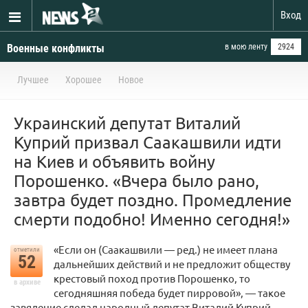
Вход
Военные конфликты
в мою ленту
2924
Лучшее
Хорошее
Новое
Украинский депутат Виталий
Куприй призвал Саакашвили идти
на Киев и объявить войну
Порошенко. «Вчера было рано,
завтра будет поздно. Промедление
смерти подобно! Именно сегодня!»
«Если он (Саакашвили — ред.) не имеет плана
отметили
52
дальнейших действий и не предложит обществу
крестовый поход против Порошенко, то
в архиве
сегодняшняя победа будет пирровой», — такое
завяление сделал народный депутат Виталий Куприй.