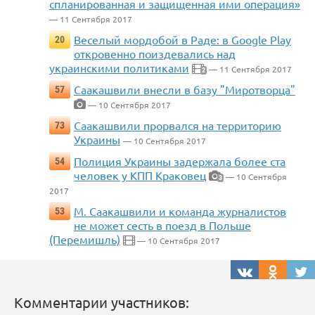
спланированная и защищенная ими операция»
— 11 Сентября 2017
Веселый мордобой в Раде: в Google Play
20
откровенно поиздевались над
украинскими политиками
— 11 Сентября 2017
2
Саакашвили внесли в базу "Миротворца"
57
— 10 Сентября 2017
Саакашвили прорвался на территорию
73
Украины
— 10 Сентября 2017
Полиция Украины задержала более ста
54
человек у КПП Краковец
— 10 Сентября
3
2017
М. Саакашвили и команда журналистов
53
не может сесть в поезд в Польше
(Перемишль)
— 10 Сентября 2017
Комментарии участников: