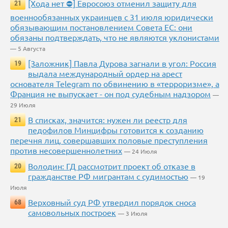
[Хода нет ⛔] Евросоюз отменил защиту для
21
военнообязанных украинцев с 31 июля юридически
обязывающим постановлением Совета ЕС: они
обязаны подтверждать, что не являются уклонистами
— 5 Августа
[Заложник] Павла Дурова загнали в угол: Россия
19
выдала международный ордер на арест
основателя Telegram по обвинению в «терроризме», а
Франция не выпускает - он под судебным надзором
—
29 Июля
В списках, значится: нужен ли реестр для
21
педофилов Минцифры готовится к созданию
перечня лиц, совершавших половые преступления
против несовершеннолетних
— 24 Июля
Володин: ГД рассмотрит проект об отказе в
20
гражданстве РФ мигрантам с судимостью
— 19
Июля
Верховный суд РФ утвердил порядок сноса
68
самовольных построек
— 3 Июля