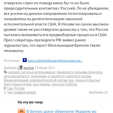
отвергали слухи по поводу каких бы то ни было
предосудительных контактов с Россией. По их убеждению,
все усилия на данном направлении политизированы и
направлены на делегитимизацию законной
исполнительной власти США. В Москве на самом высоком
уровне также не раз отвергали домыслы о том, что Россия
пыталась вмешиваться в предвыборные процессы в США.
Пресс-секретарь президента РФ заявил ранее
журналистам, что юрист Весельницкая Кремлю также
незнакома.
Источник:
tass.ru/mezhdunarodnaya-panora...
Добавил
waplaw
15 Июля 2017
адвокат наталья весельницкая
,
финансиста уильяма браудера
,
акта магнитского
,
уклонение от выплаты налогов в россии
,
финансирование демократической партии сша
,
деньги добытые
преступным путем
,
сын трампа
,
prevezon holdings
Сша
,
Россия
нет комментариев
проблема (2)
На эту же тему:
В Белом доме обвинили Украину во
66