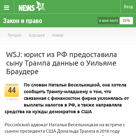
Вход
Закон и право
в мою ленту
2576
Лучшее
Хорошее
Новое
WSJ: юрист из РФ предоставила
сыну Трампа данные о Уильяме
Браудере
По словам Натальи Весельницкой, она хотела
отметили
44
сообщить Трампу-младшему о том, что
связанная с финансистом фирма уклонялась от
в архиве
выплаты налогов в РФ, а также направляла
средства на нужды демократов в США
Российский адвокат Наталья Весельницкая на встрече с
сыном президента США Дональда Трампа в 2016 году