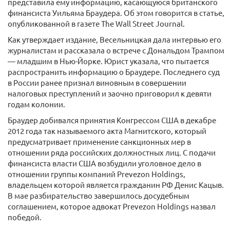
представила ему информацию, касающуюся британского
финансиста Уильяма Браудера. Об этом говорится в статье,
опубликованной в газете The Wall Street Journal.
Как утверждает издание, Весельницкая дала интервью его
журналистам и рассказала о встрече с Дональдом Трампом
— младшим в Нью-Йорке. Юрист указала, что пытается
распространить информацию о Браудере. Последнего суд
в России ранее признал виновным в совершении
налоговых преступлений и заочно приговорил к девяти
годам колонии.
Браудер добивался принятия Конгрессом США в декабре
2012 года так называемого акта Магнитского, который
предусматривает применение санкционных мер в
отношении ряда российских должностных лиц. С подачи
финансиста власти США возбудили уголовное дело в
отношении группы компаний Prevezon Holdings,
владельцем которой является гражданин РФ Денис Кацыв.
В мае разбирательство завершилось досудебным
соглашением, которое адвокат Prevezon Holdings назвал
победой.