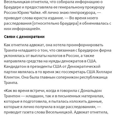
Весельницкая отметила, что собирала информацию о
Браудере и предоставляла ее генеральному прокурору
России Юрию Чайке. «Я лично знаю генпрокурора, —
приводит слова юриста издание. — Во время моего
расследования [относительно Браудера] я обменивалась с
ним информацией».
Связи с демократами
Как отметила адвокат, она хотела проинформировать
Трампа-младшего о том, что связанная с Браудером фирма
уклонялась от выплаты налогов в России, а также
направляла средства на нужды демократов в США.
Кандидатом в президенты США от Демократической
партии являлась в то время экс-госсекретарь США Хиллари
Клинтон. Она была главным соперником республиканца
Трампа.
«Как во время встречи, когда я говорила с Дональдом
Трампом — младшим, так и в письменных материалах,
которые я подготовила, я пыталась изложить данные,
которые я лично получила в ходе расследования», —
приводит газета слова Весельницкой. Адвокат отметила,