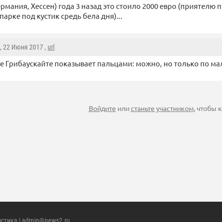
Германия, Хессен) года 3 назад это стоило 2000 евро (приятелю
парке под кустик средь бела дня)...
, 22 Июня 2017 ,
url
е Грибаускайте показывает пальцами: можно, но только по ма
Войдите
или
станьте участником
, чтобы
истика
| admin@news2.ru