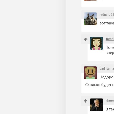
rednail
, 2
вот так
Tamri
По-м
впере
bad_sant
Недоро
Сколько будет 
Игем
В та