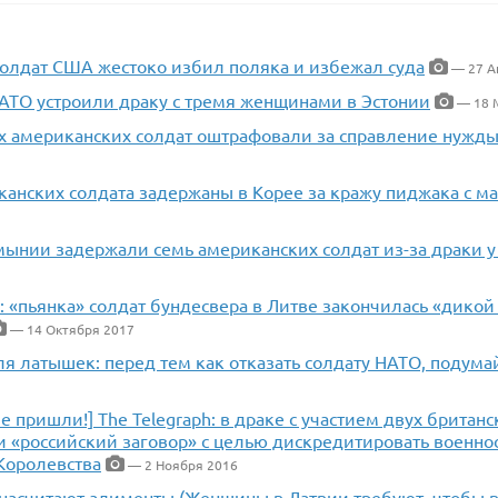
 солдат США жестоко избил поляка и избежал суда
— 27 А
АТО устроили драку с тремя женщинами в Эстонии
— 18 
ух американских солдат оштрафовали за справление нужды
канских солдата задержаны в Корее за кражу пиджака с м
мынии задержали семь американских солдат из-за драки у
l: «пьянка» солдат бундесвера в Литве закончилась «дико
— 14 Октября 2017
ля латышек: перед тем как отказать солдату НАТО, подум
е пришли!] The Telegraph: в драке с участием двух британ
и «российский заговор» с целью дискредитировать военн
Королевства
— 2 Ноября 2016
 насчитают алименты (Женщины в Латвии требуют, чтобы 