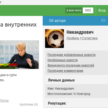
И
Вход
в мою ленту
2622
Об авторе
а внутренних
Никандрович
Профиль
|
Статистика
Последние добавленные новости
Одобренные новости
Френдлента последних новостей
Последние комментарии
ии о сути
ен.
Личные данные
Имя: Никандрович
Местоположение: Н.Новгород
Литва
Репутация:
проблема (6)