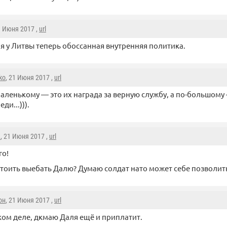
1 Июня 2017 ,
url
ая у Литвы теперь обоссанная внутренняя политика.
ko
, 21 Июня 2017 ,
url
аленькому — это их награда за верную службу, а по-большому
ди...))).
a
, 21 Июня 2017 ,
url
го!
стоить выебать Далю? Думаю солдат нато может себе позволить
он
, 21 Июня 2017 ,
url
ком деле, дкмаю Даля ещё и приплатит.