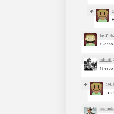
b
Н
Tip
, 21 И
15 евро
bulbanik
,
15 евро
bad_s
что 
drcolomb