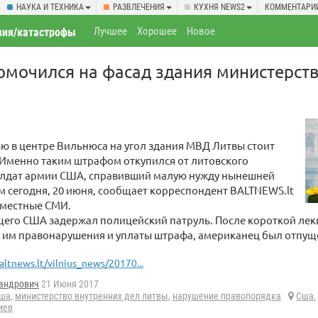
НАУКА И ТЕХНИКА
РАЗВЛЕЧЕНИЯ
КУХНЯ NEWS2
КОММЕНТАРИ
Лучшее
Хорошее
Новое
вия/катастрофы
мочился на фасад здания министерств
ю в центре Вильнюса на угол здания МВД Литвы стоит
. Именно таким штрафом откупился от литовского
олдат армии США, справивший малую нужду нынешней
м сегодня, 20 июня, сообщает корреспондент BALTNEWS.lt
 местные СМИ.
его США задержал полицейский патруль. После короткой лекц
 им правонарушения и уплаты штрафа, американец был отпущ
altnews.lt/vilnius_news/20170...
андрович
21 Июня 2017
сша
,
министерство внутренних дел литвы
,
нарушение правопорядка
Сша
,
иев