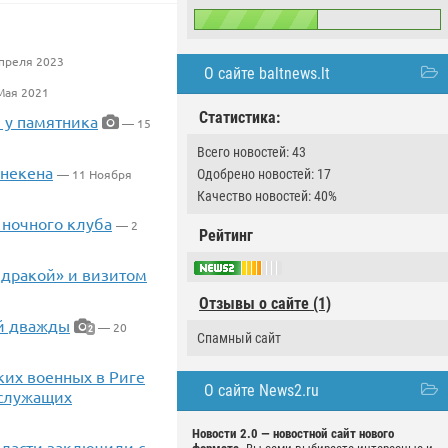
преля 2023
О сайте baltnews.lt
Мая 2021
Статистика:
 у памятника
— 15
Всего новостей: 43
анекена
Одобрено новостей: 17
— 11 Ноября
Качество новостей: 40%
 ночного клуба
— 2
Рейтинг
й дракой» и визитом
Отзывы о сайте (1)
ай дважды
— 20
2
Спамный сайт
ских военных в Риге
О сайте News2.ru
ослужащих
Новости 2.0 — новостной сайт нового
власти заключили с