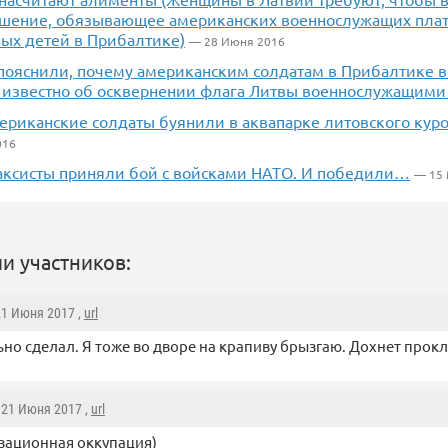
шение, обязывающее американских военнослужащих плат
ых детей в Прибалтике)
— 28 Июня 2016
 пояснили, почему американским солдатам в Прибалтике в
о известно об осквернении флага Литвы военнослужащим
ериканские солдаты буянили в аквапарке литовского кур
016
аксисты приняли бой с войсками НАТО. И победили…
— 15 
и участников:
21 Июня 2017 ,
url
но сделал. Я тоже во дворе на крапиву брызгаю. Дохнет прокл
, 21 Июня 2017 ,
url
зационная оккупация)