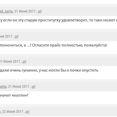
ad_santa
, 21 Июня 2017 ,
url
у если он эту старую проститутку удовлетворит, то таки может 
юня 2017 ,
url
 помочиться, а ...? Огласите прайс полностью, пожалуйста!
 21 Июня 2017 ,
url
 даже очень гуманно, у нас могли бы и почки опустить
anta
, 21 Июня 2017 ,
url
значит «могли»?
o
, 22 Июня 2017 ,
url