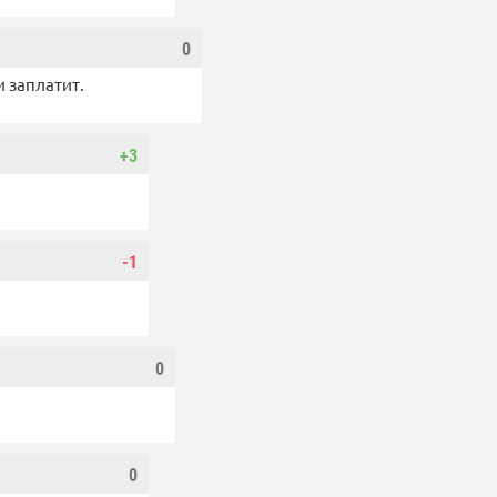
0
и заплатит.
+3
-1
0
0