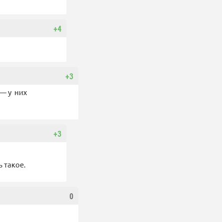
+4
+3
 — у них
+3
 такое.
0