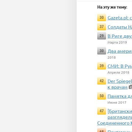
На эту же тему:
Gazeta.pl:
30
Солдаты Н
37
В Риге дв
29
Марта 2019
Два амери
30
2018
СМИ: В Ру
39
Апреля 2018
Der Spiege
42
к врачам
Памятка д
50
Июня 2017
[Британски
47
разглядел
Соединенного 
Пентагону
68