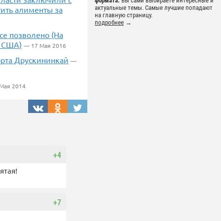
формата.
Вы сами выбираете интересные и
актуальные темы. Самые лучшие попадают
ить алименты за
на главную страницу.
подробнее
→
се позволено (На
и США)
— 17 Мая 2016
орта Друскининкай
—
Мая 2014
+4
ятая!
+7