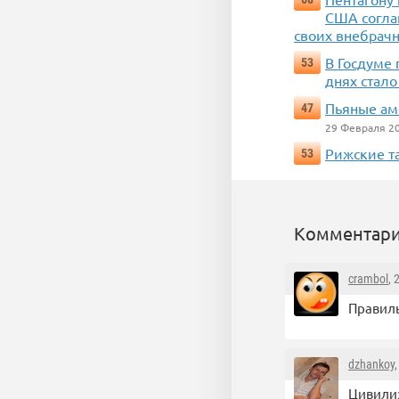
США согла
своих внебрачн
В Госдуме
53
днях стал
Пьяные ам
47
29 Февраля 2
Рижские т
53
Комментари
crambol
, 
Правиль
dzhankoy
Цивили