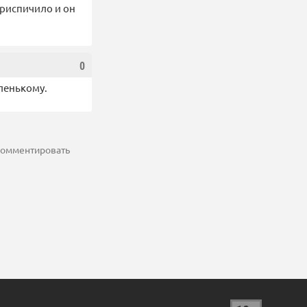
 приспичило и он
0
ленькому.
 комментировать