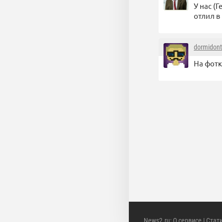
У нас (
отлил в 
dormidont
На фотк
News2.ru
:
О сервисе
|
Стат