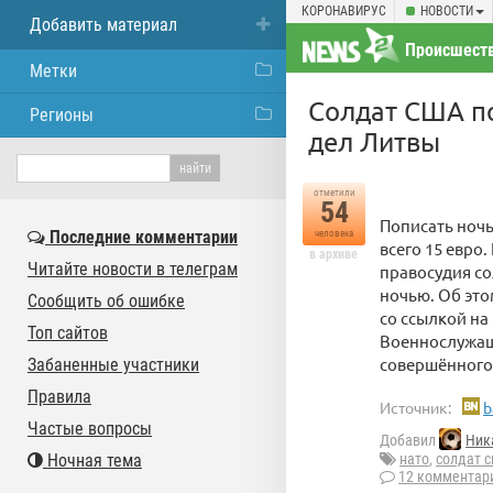
КОРОНАВИРУС
НОВОСТИ
Добавить материал
Происшест
Метки
Солдат США по
Регионы
дел Литвы
отметили
54
Пописать ночь
Последние комментарии
человека
всего 15 евро
в архиве
Читайте новости в телеграм
правосудия с
ночью. Об это
Сообщить об ошибке
со ссылкой на
Топ сайтов
Военнослужащ
совершённого
Забаненные участники
Правила
Источник:
b
Частые вопросы
Добавил
Ник
Ночная тема
нато
,
солдат 
12 комментар