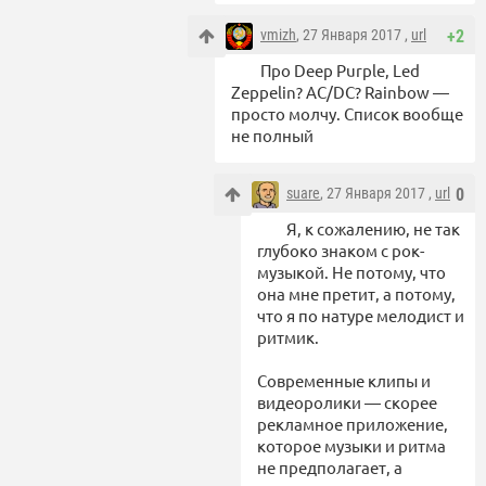
vmizh
, 27 Января 2017 ,
url
+2
Про Deep Purple, Led
Zeppelin? AC/DC? Rainbow —
просто молчу. Список вообще
не полный
suare
, 27 Января 2017 ,
url
0
Я, к сожалению, не так
глубоко знаком с рок-
музыкой. Не потому, что
она мне претит, а потому,
что я по натуре мелодист и
ритмик.
Современные клипы и
видеоролики — скорее
рекламное приложение,
которое музыки и ритма
не предполагает, а