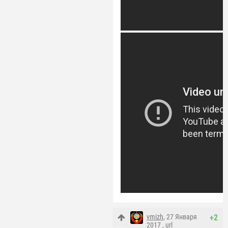
vmizh
, 27 Января
+2
2017 ,
url