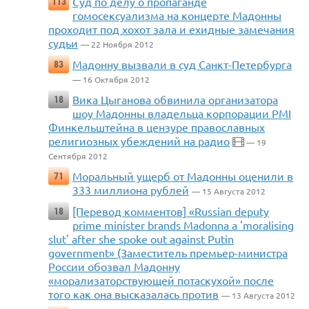
Суд по делу о пропаганде
113
гомосексуализма на концерте Мадонны
проходит под хохот зала и ехидные замечания
судьи
— 22 Ноября 2012
Мадонну вызвали в суд Санкт-Петербурга
83
— 16 Октября 2012
Вика Цыганова обвинила организатора
18
шоу Мадонны владельца корпорации PMI
Финкельштейна в цензуре православных
религиозных убеждений на радио
— 19
Сентября 2012
Моральный ущерб от Мадонны оценили в
71
333 миллиона рублей
— 15 Августа 2012
[Перевод комментов] «Russian deputy
18
prime minister brands Madonna a 'moralising
slut' after she spoke out against Putin
government» (Заместитель премьер-министра
России обозвал Мадонну
«морализаторствующей потаскухой» после
того как она высказалась против
— 13 Августа 2012