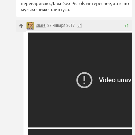
перевариваю.Даже Sex Pistols интереснее, хотя по
музыке ниже плинтуса.
suare
, 27 Января 2017 ,
url
+1