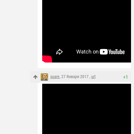
suare
, 27 Января 2017 ,
url
+1