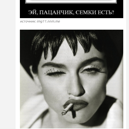
источник: img11.nnm.me