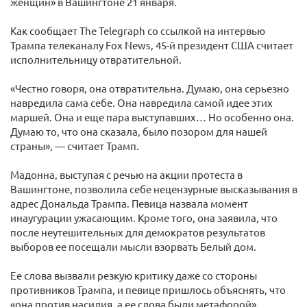
женщин» в Вашингтоне 21 января.
Как сообщает The Telegraph со ссылкой на интервью
Трампа телеканалу Fox News, 45-й президент США считает
исполнительницу отвратительной.
«Честно говоря, она отвратительна. Думаю, она серьезно
навредила сама себе. Она навредила самой идее этих
маршей. Она и еще пара выступавших… Но особенно она.
Думаю то, что она сказала, было позором для нашей
страны», — считает Трамп.
Мадонна, выступая с речью на акции протеста в
Вашингтоне, позволила себе нецензурные высказывания в
адрес Дональда Трампа. Певица назвала момент
инаугурации ужасающим. Кроме того, она заявила, что
после неутешительных для демократов результатов
выборов ее посещали мысли взорвать Белый дом.
Ее слова вызвали резкую критику даже со стороны
противников Трампа, и певице пришлось объяснять, что
«она против насилия, а ее слова были метафорой».