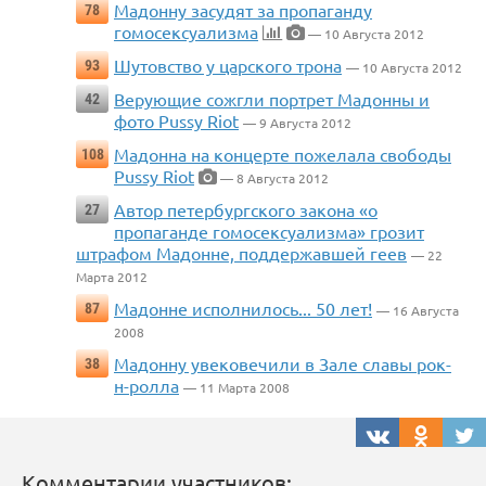
Мадонну засудят за пропаганду
78
гомосексуализма
— 10 Августа 2012
Шутовство у царского трона
93
— 10 Августа 2012
Верующие сожгли портрет Мадонны и
42
фото Pussy Riot
— 9 Августа 2012
Мадонна на концерте пожелала свободы
108
Pussy Riot
— 8 Августа 2012
Автор петербургского закона «о
27
пропаганде гомосексуализма» грозит
штрафом Мадонне, поддержавшей геев
— 22
Марта 2012
Мадонне исполнилось... 50 лет!
87
— 16 Августа
2008
Мадонну увековечили в Зале славы рок-
38
н-ролла
— 11 Марта 2008
Комментарии участников: