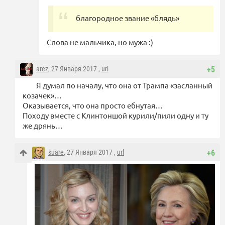
благородное звание «блядь»
Слова не мальчика, но мужа :)
arez
, 27 Января 2017 ,
url
+5
Я думал по началу, что она от Трампа «засланный
козачек»…
Оказывается, что она просто ебнутая…
Походу вместе с Клинтоншой курили/пили одну и ту
же дрянь…
suare
, 27 Января 2017 ,
url
+6