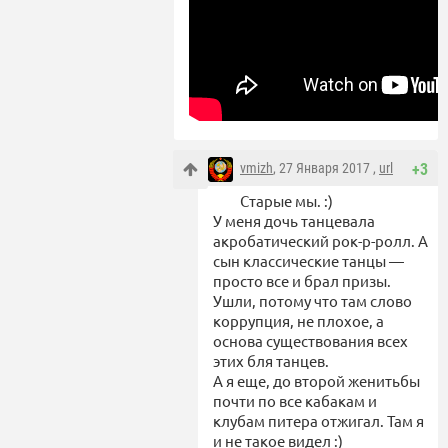
vmizh
, 27 Января 2017 ,
url
+3
Старые мы. :)
У меня дочь танцевала
акробатический рок-р-ролл. А
сын классические танцы —
просто все и брал призы.
Ушли, потому что там слово
коррупция, не плохое, а
основа существования всех
этих бля танцев.
А я еще, до второй женитьбы
почти по все кабакам и
клубам питера отжигал. Там я
и не такое видел :)