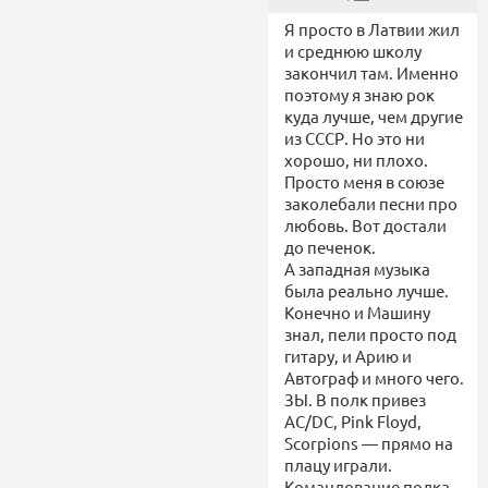
Я просто в Латвии жил
и среднюю школу
закончил там. Именно
поэтому я знаю рок
куда лучше, чем другие
из СССР. Но это ни
хорошо, ни плохо.
Просто меня в союзе
заколебали песни про
любовь. Вот достали
до печенок.
А западная музыка
была реально лучше.
Конечно и Машину
знал, пели просто под
гитару, и Арию и
Автограф и много чего.
ЗЫ. В полк привез
AC/DC, Pink Floyd,
Scorpions — прямо на
плацу играли.
Командование полка