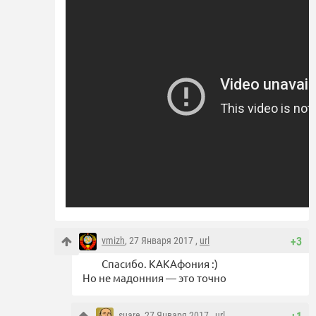
vmizh
, 27 Января 2017 ,
url
+3
Спасибо. КАКАфония :)
Но не мадонния — это точно
suare
, 27 Января 2017 ,
url