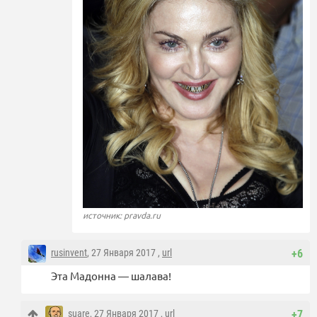
источник: pravda.ru
rusinvent
, 27 Января 2017 ,
url
+6
Эта Мадонна — шалава!
suare
, 27 Января 2017 ,
url
+7