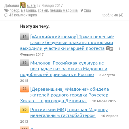
Добавил
suare
27 Января 2017
позор
,
мадонна
,
трамп
,
певица мадонна
Сша
43 комментария
проблема (4)
На эту же тему:
[«Английский» юмор] Трамп нелепый:
14
самые безумные плакаты с которыми
выходили участники маршей протеста
— 1
19
Февраля 2017
Милонов: Российская культура не
36
пострадает из-за отказа Мадонны и
подобных ей приезжать в Россию
— 8 Августа
2015
[Деревенщина] «Мадонна» обидела
24
жителей родного городка Рочестер-
Хиллз — пригорода Детройта.
— 18 Марта 2015
Российский МИД признал Мадонну
26
нелегальным гастарбайтером
— 16 Апреля
2013