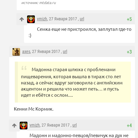
источник: mtdata.ru
vmizh
, 27 Января 2017 ,
url
+5
Семка еще не пристроился, заплутал где-то
:)
axes
, 27 Января 2017 ,
url
+3
Мадонна старая шлюха с проблемами
пищеварения, которая вышла в тираж сто лет
назад, а сейчас вдруг заговорила с английским
акцентом и решила что может петь… и пусть
идет и ебётся с ослом....
Кенни Mc Кормик.
vmizh
, 27 Января 2017 ,
url
+4
Мадонн и мадонно-певцов/певичук на дух не