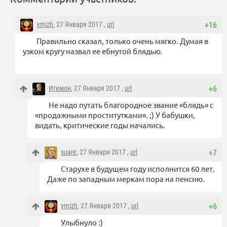
vmizh
, 27 Января 2017 ,
url
+16
Правильно сказал, только очень мягко. Думая в
узком кругу назвал ее ебнутой блядью.
Игемон
, 27 Января 2017 ,
url
+6
Не надо путать благородное звание «блядь» с
«продажными проститутками». ;) У бабушки,
видать, критические годы начались.
suare
, 27 Января 2017 ,
url
+7
Старухе в будущем году исполнится 60 лет.
Даже по западным меркам пора на пенсию.
vmizh
, 27 Января 2017 ,
url
+6
Улыбнуло :)