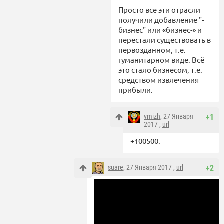
Просто все эти отрасли
получили добавление "-
бизнес" или «бизнес-» и
перестали существовать в
первозданном, т.е.
гуманитарном виде. Всё
это стало бизнесом, т.е.
средством извлечения
прибыли.
vmizh
, 27 Января
+1
2017 ,
url
+100500.
suare
, 27 Января 2017 ,
url
+2