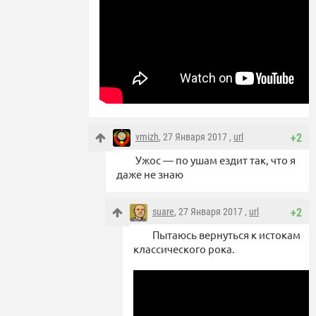
vmizh
, 27 Января 2017 ,
url
+2
Ужос — по ушам ездит так, что я
даже не знаю
suare
, 27 Января 2017 ,
url
+2
Пытаюсь вернуться к истокам
классического рока.