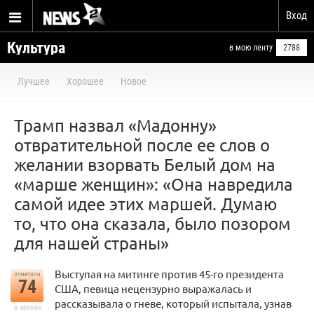
Вход
Культура
в мою ленту
2788
Лучшее
Хорошее
Новое
Трамп назвал «Мадонну»
отвратительной после ее слов о
желании взорвать Белый дом на
«марше женщин»: «Она навредила
самой идее этих маршей. Думаю
то, что она сказала, было позором
для нашей страны»
Выступая на митинге против 45-го президента
отметили
74
США, певица нецензурно выражалась и
рассказывала о гневе, который испытала, узнав
в архиве