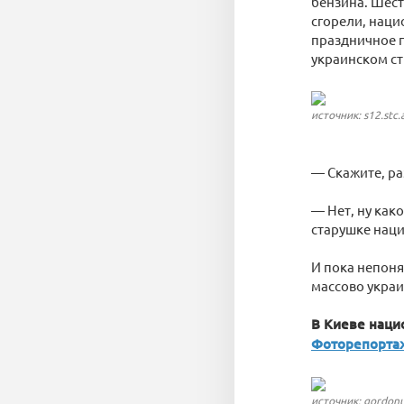
бензина. Шес
сгорели, наци
праздничное г
украинском ст
источник: s12.stc.
— Скажите, ра
— Нет, ну как
старушке наци
И пока непоня
массово украин
В Киеве наци
Фоторепорта
источник: gordon