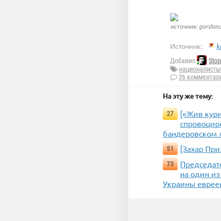
источник: gordon
Источник:
k
Добавил
Stop
националисты
36 комментар
На эту же тему:
[«Жив кури
27
спровоцир
бандеровском 
[Захар При
51
Председат
73
на один из
Украины еврее