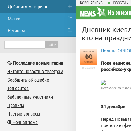
КОРОНАВИРУС
НОВОСТИ
Добавить материал
Из жизн
Метки
Дневник киевл
Регионы
кто на праздн
Полина ОРЛО
отметили
66
Пока национа
Последние комментарии
человек
в архиве
российско-ук
Читайте новости в телеграм
Сообщить об ошибке
источник: s10.stc.
Топ сайтов
Забаненные участники
Правила
31 декабря
Частые вопросы
Перед Новым г
Ночная тема
преподает физ