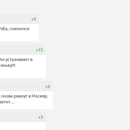
+9
Рэба, сменился
+15
ли устраивают в
ньку!!!
+4
снова рванут в Москву,
хватит…
+3