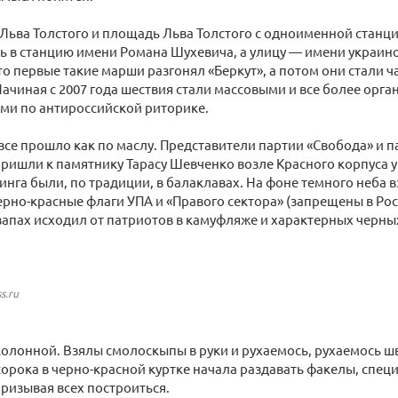
 Льва Толстого и площадь Льва Толстого с одноименной станци
ь в станцию имени Романа Шухевича, а улицу — имени украин
о первые такие марши разгонял «Беркут», а потом они стали ч
ачиная с 2007 года шествия стали массовыми и все более орга
ми по антироссийской риторике.
 все прошло как по маслу. Представители партии «Свобода» и 
ришли к памятнику Тарасу Шевченко возле Красного корпуса 
инга были, по традиции, в балаклавах. На фоне темного неба 
ерно-красные флаги УПА и «Правого сектора» (запрещены в Рос
апах исходил от патриотов в камуфляже и характерных черн
s.ru
олонной. Взялы смолоскыпы в руки и рухаемось, рухаемось ш
орока в черно-красной куртке начала раздавать факелы, спец
призывая всех построиться.