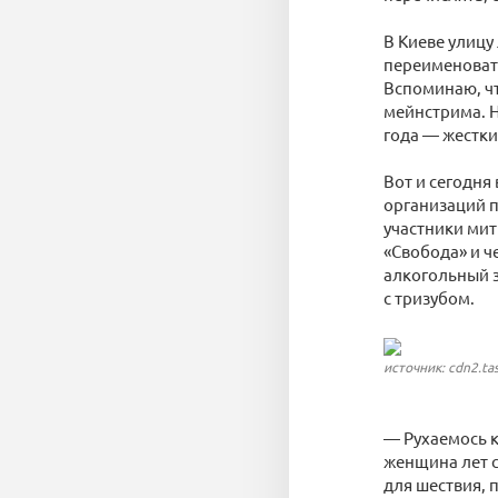
В Киеве улицу
переименоват
Вспоминаю, чт
мейнстрима. Н
года — жестки
Вот и сегодня
организаций п
участники мит
«Свобода» и ч
алкогольный з
с тризубом.
источник: cdn2.tas
— Рухаемось к
женщина лет с
для шествия, 