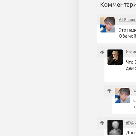
Комментари
V.I.Baran
Это над
Обамой..
Игем
Что 
демо
V
С
т
efys
,
Дон 