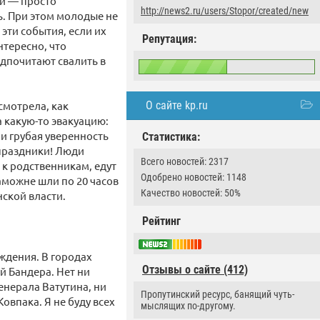
ни — просто
http://news2.ru/users/Stopor/created/new
ь. При этом молодые не
эти события, если их
Репутация:
нтересно, что
едпочитают свалить в
О сайте kp.ru
смотрела, как
 какую-то эвакуацию:
 и грубая уверенность
Статистика:
 праздники! Люди
Всего новостей: 2317
 к родственникам, едут
Одобрено новостей: 1148
таможне шли по 20 часов
Качество новостей: 50%
ской власти.
Рейтинг
ождения. В городах
Отзывы о сайте (412)
й Бандера. Нет ни
генерала Ватутина, ни
Пропутинский ресурс, банящий чуть-
овпака. Я не буду всех
мыслящих по-другому.