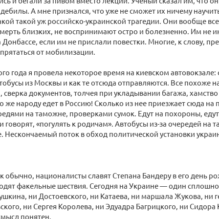
ись и бегали за пивом вместо лекций. Ученый сказал им, что о
дебилы. А мне признался, что уже не сможет их ничему научит
ой такой уж российско-украинской трагедии. Они вообще все 
смерть близких, не воспринимают остро и болезненно. Им не и
 Донбассе, если им не прислали повестки. Многие, к слову, пр
спрятаться от мобилизации.
го года я провела некоторое время на киевском автовокзале: 
обусы из Москвы и как те отсюда отправляются. Все похоже на
, сверка документов, толчея при укладывании багажа, хамство
о же народу едет в Россию! Сколько из нее приезжает сюда на
едями на таможне, проверками сумок. Едут на похороны, едут
ни говорят, «погулять к родичам». Автобусы из-за очередей на 
. Нескончаемый поток в обход политической установки украин
как обычно, националисты славят Степана Бандеру в его день р
дят факельные шествия. Сегодня на Украине — один сплошно
Пушкина, ни Достоевского, ни Катаева, ни маршала Жукова, ни 
ского, ни Сергея Королева, ни Эдуадра Багрицкого, ни Сидора К
смысл понятен.