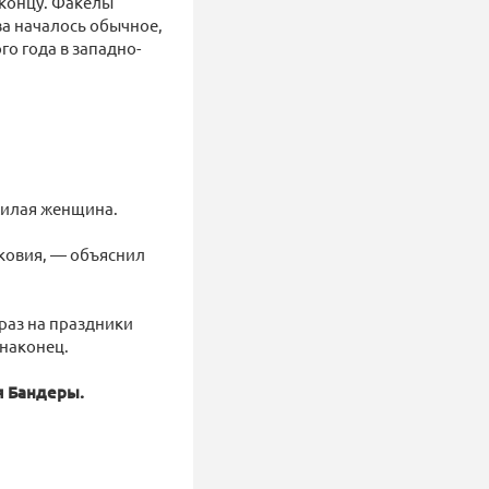
 концу. Факелы
а началось обычное,
о года в западно-
жилая женщина.
сковия, — объяснил
 раз на праздники
 наконец.
я Бандеры.