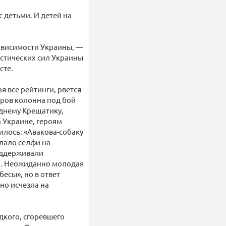
 детьми. И детей на
зависимости Украины, —
стических сил Украины
сте.
я все рейтинги, рвется
еров колонна под бой
днему Крещатику,
а Украине, героям
илось: «Авакова-собаку
елало селфи на
оддерживали
ии. Неожиданно молодая
есы», но в ответ
но исчезла на
едкого, сгоревшего