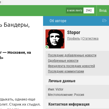
И
Вход
в мою ленту
2942
Об авторе
ь Бандеры,
Stopor
Профиль
|
Статистика
г — Московия, на
Последние добавленные новости
й»
Одобренные новости
Френдлента последних новостей
Последние комментарии
Личные данные
Имя: Victor
Местоположение: Россия
тдыхать, однако еще
олет. Старик их стыдил.
Контактная информация