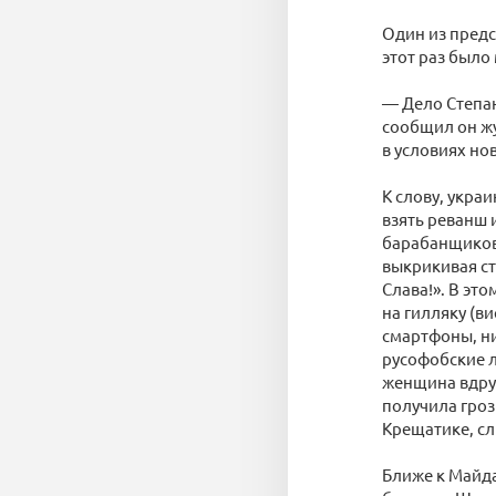
Один из предс
этот раз было
— Дело Степан
сообщил он жу
в условиях но
К слову, укра
взять реванш 
барабанщиков
выкрикивая ст
Слава!». В эт
на гилляку (в
смартфоны, ни
русофобские л
женщина вдруг
получила гроз
Крещатике, с
Ближе к Майда