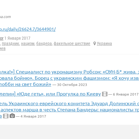
ua.com
p.ru/daily/26624.7/3644901/
or
1 Января 2017
,
праздник
,
нацизм
,
бандера
,
факельное шествие
Украина
иев
лка!»] Специалист по укронацизму Робсон: «ОУН-Б* жива, 
овала бойню». Борец с украинским фашизмом: «Я хочу изв
лобби на свет божий»
— 30 Октября 2023
лепин] «Юде геть», или Прогулка по Киеву
— 6 Января 2017
ель Украинского еврейского комитета Эдуард Долинский 
 аспектов марша в честь Степана Бандеры: националисты т
в
— 4 Января 2017