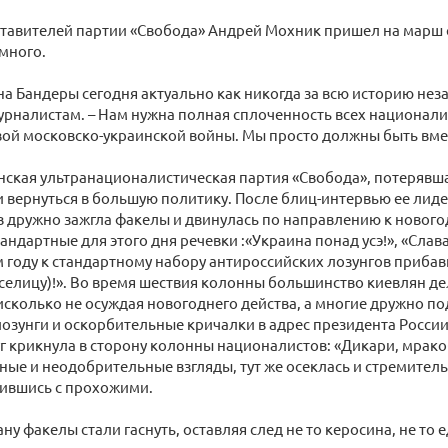
тавителей партии «Свобода» Андрей Мохник пришел на марш с
 много.
а Бандеры сегодня актуально как никогда за всю историю не
рналистам. – Нам нужна полная сплоченность всех национали
вой московско-украинской войны. Мы просто должны быть вме
инская ультранационалистическая партия «Свобода», потерявша
и вернуться в большую политику. После блиц-интервью ее лид
 дружно зажгла факелы и двинулась по направлению к нового
андартные для этого дня речевки :«Украина понад усэ!», «Слав
ом году к стандартному набору антироссийских лозунгов прибав
иселицу)!». Во время шествия колонны большинство киевлян д
сколько не осуждая новогоднего действа, а многие дружно п
озунги и оскорбительные кричалки в адрес президента Росс
 крикнула в сторону колонны националистов: «Дикари, мракоб
ные и неодобрительные взгляды, тут же осеклась и стремитель
лившись с прохожими.
ну факелы стали гаснуть, оставляя след не то керосина, не то 