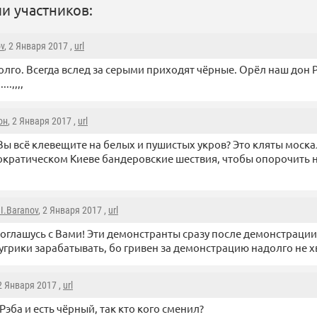
и участников:
ov
, 2 Января 2017 ,
url
олго. Всегда вслед за серыми приходят чёрные. Орёл наш дон 
..,,,,
он
, 2 Января 2017 ,
url
Вы всё клевещите на белых и пушистых укров? Это кляты моска
кратическом Киеве бандеровские шествия, чтобы опорочить нэ
.I.Baranov
, 2 Января 2017 ,
url
оглашусь с Вами! Эти демонстранты сразу после демонстрации 
угрики зарабатывать, бо гривен за демонстрацию надолго не 
 2 Января 2017 ,
url
Рэба и есть чёрный, так кто кого сменил?