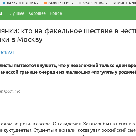
НАУКА И ТЕХНИКА
РАЗВЛЕЧЕНИЯ
КУХНЯ NEWS2
КОММЕНТАРИ
и
Лучшее
Хорошее
Новое
янки: кто на факельное шествие в чест
ики в Москву
ВСКАЯ
листы пытаются внушить, что у незалежной только один вра
раинской границе очереди из желающих «погулять у родиче
all.kpcdn.net
одом встретила соседа. Он академик. Хотя мог бы на пенсии о
ику студентам. Студенты ликовали, когда упал российский сам