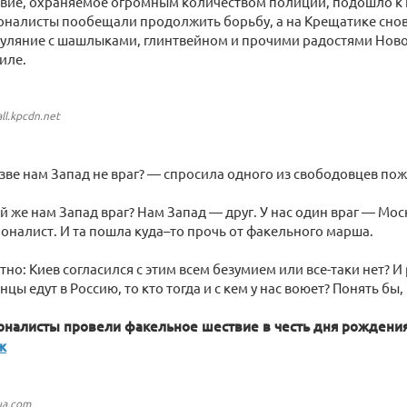
твие, охраняемое огромным количеством полиции, подошло к
оналисты пообещали продолжить борьбу, а на Крещатике снов
уляние с шашлыками, глинтвейном и прочими радостями Новог
иле.
all.kpcdn.net
зве нам Запад не враг? — спросила одного из свободовцев по
ой же нам Запад враг? Нам Запад — друг. У нас один враг — Мо
оналист. И та пошла куда–то прочь от факельного марша.
тно: Киев согласился с этим всем безумием или все-таки нет? И
цы едут в Россию, то кто тогда и с кем у нас воюет? Понять бы,
оналисты провели факельное шествие в честь дня рождени
ж
ua.com