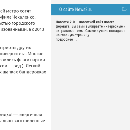
О сайте News2.ru
ей метро хотят
офила Чекаленко.
Новости 2.0 — новостной сайт нового
астью городского
формата.
Вы сами выбираете интересные и
низованными, а с 2013
актуальные темы. Самые лучшие попадают
на главную страницу.
подробнее
→
патриоты других
университета. Многие
взвились флаги партии
сии — ред.). Легкий
ых шапках-бандеровках
видко! — энергичная
иально заготовленные