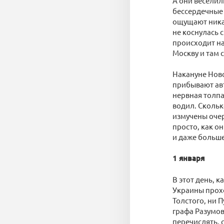
А они веселил
бессердечные 
ощущают никак
не коснулась 
происходит на
Москву и там 
Накануне Ново
прибывают авт
нервная толпа
водил. Скольк
измучены очер
просто, как о
и даже больше
1 января
В этот день, 
Украины прохо
Толстого, ни 
графа Разумов
перечислять, 