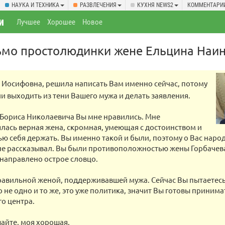
НАУКА И ТЕХНИКА
РАЗВЛЕЧЕНИЯ
КУХНЯ NEWS2
КОММЕНТАРИ
и
Лучшее
Хорошее
Новое
ьмо простолюдинки жене Ельцина Наи
 Иосифовна, решила написать Вам именно сейчас, потому
ли выходить из тени Вашего мужа и делать заявления.
Бориса Николаевича Вы мне нравились. Мне
лась верная жена, скромная, умеющая с достоинством и
ю себя держать. Вы именно такой и были, поэтому о Вас наро
не рассказывал. Вы были противоположностью жены Горбачева,
направлено острое словцо.
авильной женой, поддерживавшей мужа. Сейчас Вы пытаетесь
то не одно и то же, это уже политика, значит Вы готовы принима
го центра.
шайте, моя хорошая.