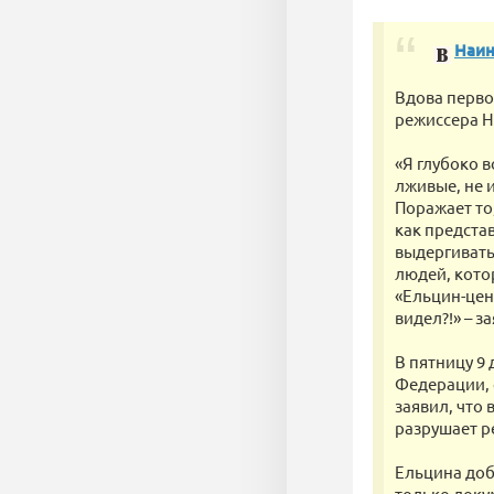
Наин
Вдова перво
режиссера Н
«Я глубоко 
лживые, не 
Поражает то
как представ
выдергивать
людей, котор
«Ельцин-цент
видел?!» – з
В пятницу 9
Федерации, 
заявил, что
разрушает р
Ельцина доб
только доку