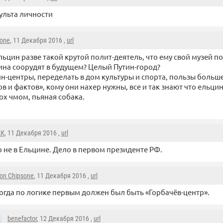
ульта личности
sone
, 11 Декабря 2016 ,
url
Ельцин разве такой крутой полит-деятель, что ему свой музей п
ина соорудят в будущем? Целый Путин-город?
ин-центры, переделать в дом культуры и спорта, пользы больше
в и фактов», кому они нахер нужны, все и так знают что ельцин
ох чмом, пьяная собака.
АК
, 11 Декабря 2016 ,
url
 не в Ельцине. Дело в первом президенте РФ.
on Chipsone
, 11 Декабря 2016 ,
url
огда по логике первым должен был быть «Горбачёв-центр».
benefactor
, 12 Декабря 2016 ,
url