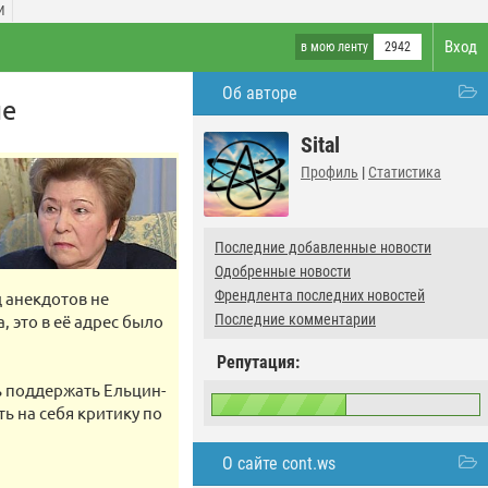
И
Вход
в мою ленту
2942
Об авторе
не
Sital
Профиль
|
Статистика
Последние добавленные новости
Одобренные новости
Френдлента последних новостей
д анекдотов не
 это в её адрес было
Последние комментарии
Репутация:
 поддержать Ельцин-
ть на себя критику по
О сайте cont.ws