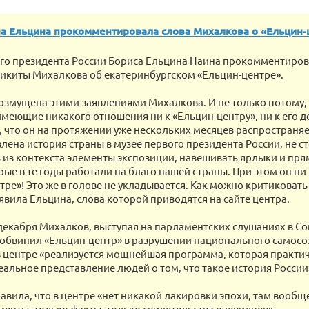
а Ельцина прокомментировала слова Михалкова о «Ельцин-
го президента России Бориса Ельцина Наина прокомментиров
икиты Михалкова об екатеринбургском «Ельцин-центре».
возмущена этими заявлениями Михалкова. И не только потому,
имеющие никакого отношения ни к «Ельцин-центру», ни к его д
, что он на протяжении уже нескольких месяцев распространяе
лена история страны в музее первого президента России, не с
 из контекста элементы экспозиции, навешивать ярлыки и пря
ые в те годы работали на благо нашей страны. При этом он ни 
ре»! Это же в голове не укладывается. Как можно критиковать 
аявила Ельцина, слова которой приводятся на сайте центра.
 декабря Михалков, выступая на парламентских слушаниях в Со
обвинил «Ельцин-центр» в разрушении национального самосо
 в центре «реализуется мощнейшая программа, которая практи
еальное представление людей о том, что такое история России
авила, что в центре «нет никакой лакировки эпохи, там вообще
менты, только факты, только свидетельства очевидцев».