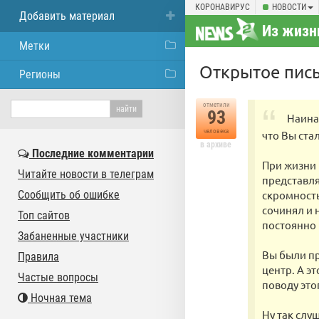
КОРОНАВИРУС
НОВОСТИ
Добавить материал
Из жизн
Метки
Открытое пис
Регионы
отметили
93
Наина
человека
что Вы ста
в архиве
Последние комментарии
При жизни 
Читайте новости в телеграм
представля
Сообщить об ошибке
скромность
сочинял и 
Топ сайтов
постоянно 
Забаненные участники
Вы были пр
Правила
центр. А э
Частые вопросы
поводу это
Ночная тема
Ну так слу