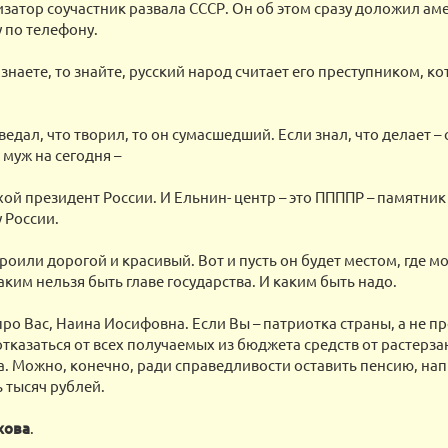
изатор соучастник развала СССР. Он об этом сразу доложил а
 по телефону.
 знаете, то знайте, русский народ считает его преступником, к
 ведал, что творил, то он сумасшедший. Если знал, что делает –
 муж на сегодня –
ой президент России. И Ельнин- центр – это ППППР – памятни
 России.
роили дорогой и красивый. Вот и пусть он будет местом, где м
каким нельзя быть главе государства. И каким быть надо.
про Вас, Наина Иосифовна. Если Вы – патриотка страны, а не п
отказаться от всех получаемых из бюджета средств от растер
а. Можно, конечно, ради справедливости оставить пенсию, напр
 тысяч рублей.
хова
.