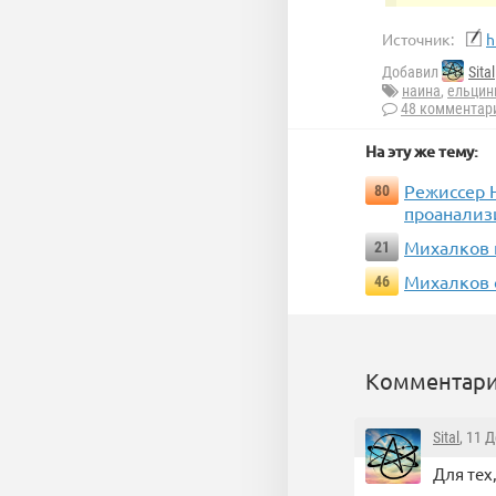
Источник:
h
Добавил
Sital
наина
,
ельцин
48 комментар
На эту же тему:
Режиссер Н
80
проанализ
Михалков 
21
Михалков 
46
Комментари
Sital
, 11 
Для тех,