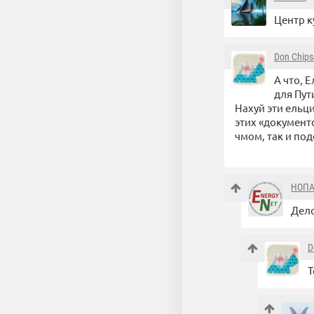
Центр к
Don Chip
А что, 
для Пут
Нахуй эти ельц
этих «документо
чмом, так и под
НОП
Дело
D
Т