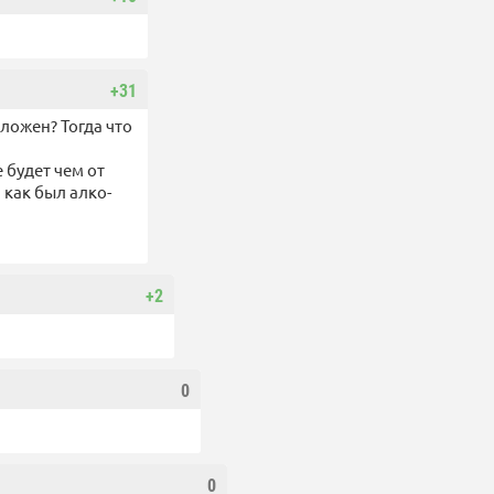
+31
оложен? Тогда что
 будет чем от
 как был алко-
+2
0
0