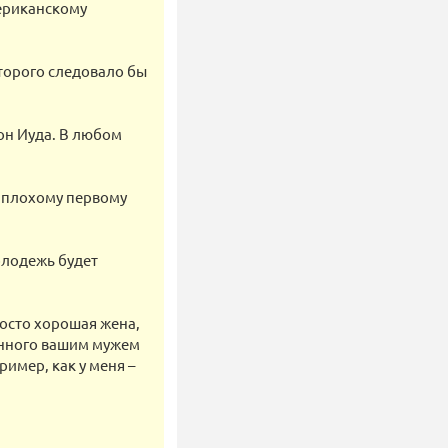
мериканскому
оторого следовало бы
 он Иуда. В любом
к плохому первому
олодежь будет
росто хорошая жена,
занного вашим мужем
имер, как у меня –