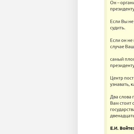
Он – орган
президенту
Если Вы не
судить.
Если он не
случае Ваш
самый плох
президенту
Центр пост
узнавать, 
Два слова 
Вам стоит 
государств
двенадцать
Е.И. Войте