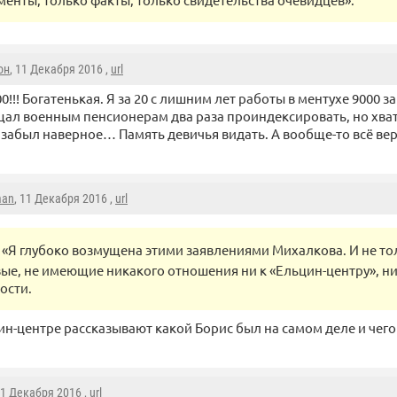
он
, 11 Декабря 2016 ,
url
00!!! Богатенькая. Я за 20 с лишним лет работы в ментухе 9000 
ал военным пенсионерам два раза проиндексировать, но хват
м забыл наверное… Память девичья видать. А вообще-то всё ве
man
, 11 Декабря 2016 ,
url
«Я глубоко возмущена этими заявлениями Михалкова. И не то
ые, не имеющие никакого отношения ни к «Ельцин-центру», ни 
ости.
цин-центре рассказывают какой Борис был на самом деле и чег
11 Декабря 2016 ,
url