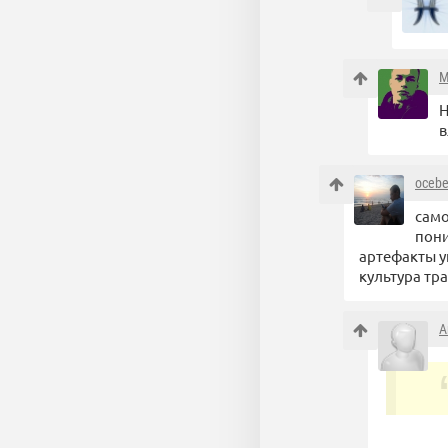
М
Н
в
oceb
само
пони
артефакты у
культура тра
A