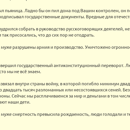
л пьяница. Ладно бы он пил дома под Вашим контролем, он по
подписывал государственные документы. Вредные для отечест
удрился собрать в руководство русскоговорящих деятелей, н
 так присосались, что до сих пор не отодрать.
 муже разрушены армия и производство. Уничтожено огромно
овершил государственный антиконституционный переворот. Л
сто мы не всё знаем.
звязал внутри страны войну, в которой погибло минимум двад
о двадцать тысяч разломанных или несостоявшихся семей. Без
роны. Сейчас мы расплачиваемся за мир и деньгами в том числ
ают наши дети.
муже смертность превысила рождаемость, люди голодали и т