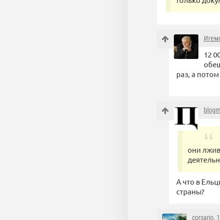
Игем
12 0
обещ
раз, а пото
blog
они лжив
деятельн
А что в Ель
страны?
corsario
, 