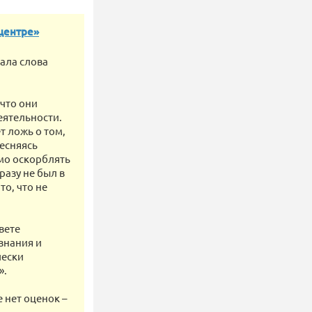
центре»
ала слова
 что они
еятельности.
т ложь о том,
тесняясь
мо оскорблять
разу не был в
то, что не
вете
знания и
чески
».
 нет оценок –