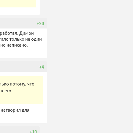
+20
заработал. Димон
ило только на один
рно написано.
+4
лько потому, что
к его
о натворил для
+10