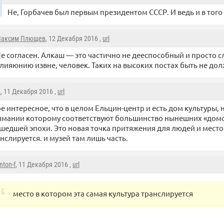
Не, Горбачев был первым президентом СССР. И ведь и в того 
аксим Плющев
, 12 Декабря 2016 ,
url
е согласен. Алкаш — это частично не дееспособный и просто
лияюнию извне, человек. Таких на высоких постах быть не дол
e
, 11 Декабря 2016 ,
url
е интересное, что в целом Ельцин-центр и есть дом культуры, н
мании которому соответствуют большинство нынешних «домо
шедшей эпохи. Это новая точка притяжения для людей и место 
нслируется. и музей там лишь часть.
nton-f
, 11 Декабря 2016 ,
url
место в котором эта самая культура транслируется