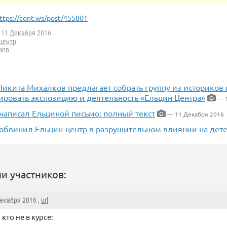
ttps://cont.ws/post/455801
11 Декабря 2016
центр
иев
икита Михалков предлагает собрать группу из историков 
ировать экспозицию и деятельность «Ельцин Центра»
— 1
написал Ельциной письмо: полный текст
— 11 Декабря 2016
обвинил Ельцин-центр в разрушительном влиянии на дет
и участников:
Декабря 2016 ,
url
 кто не в курсе: