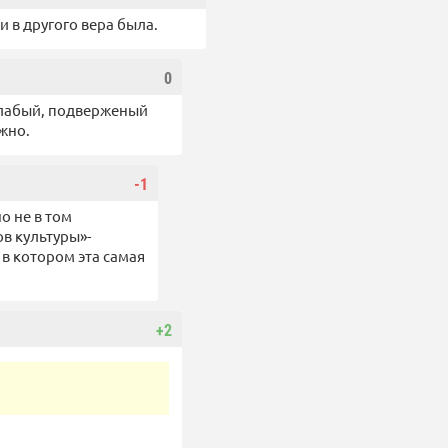
и в другого вера была.
0
 слабый, подверженый
жно.
-1
о не в том
в культуры»-
в котором эта самая
+2