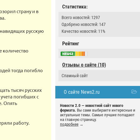
Статистика:
зорил страну и в
ва.
Всего новостей: 1297
Одобрено новостей: 147
енавидящих русскую
Качество новостей: 11%
Рейтинг
е количество
Отзывы о сайте (10)
юдей тогда погибло
Спамный сайт
цать тысяч русских
О сайте News2.ru
 учета погибших с
е. Опять
Новости 2.0 — новостной сайт нового
формата.
Вы сами выбираете интересные и
актуальные темы. Самые лучшие попадают
на главную страницу.
еряли работу.
подробнее
→