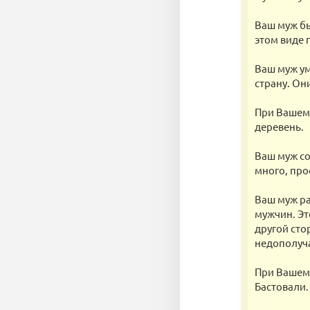
Ваш муж бы
этом виде 
Ваш муж ум
страну. Они
При Вашем
деревень.
Ваш муж с
много, про
Ваш муж ра
мужчин. Эт
другой сто
недополуч
При Вашем 
Бастовали.