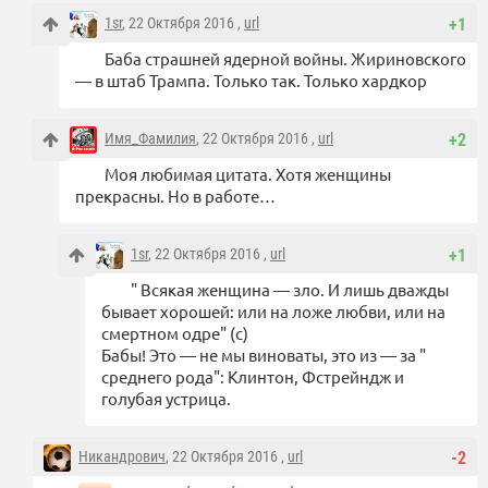
1sr
, 22 Октября 2016 ,
url
+1
Баба страшней ядерной войны. Жириновского
— в штаб Трампа. Только так. Только хардкор
Имя_Фамилия
, 22 Октября 2016 ,
url
+2
Моя любимая цитата. Хотя женщины
прекрасны. Но в работе…
1sr
, 22 Октября 2016 ,
url
+1
" Всякая женщина — зло. И лишь дважды
бывает хорошей: или на ложе любви, или на
смертном одре" (с)
Бабы! Это — не мы виноваты, это из — за "
среднего рода": Клинтон, Фстрейндж и
голубая устрица.
Никандрович
, 22 Октября 2016 ,
url
-2