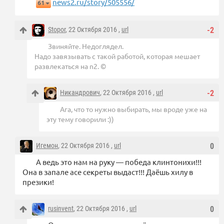
news2.ru/story/505556/
61
Stopor
, 22 Октября 2016 ,
url
-2
Звиняйте. Недоглядел.
Надо завязывать с такой работой, которая мешает
развлекаться на n2. ©
Никандрович
, 22 Октября 2016 ,
url
-2
Ага, что то нужно выбирать, мы вроде уже на
эту тему говорили :))
Игемон
, 22 Октября 2016 ,
url
0
А ведь это нам на руку — победа клинтонихи!!!
Она в запале асе секреты выдаст!!! Даёшь хилу в
презики!
rusinvent
, 22 Октября 2016 ,
url
0