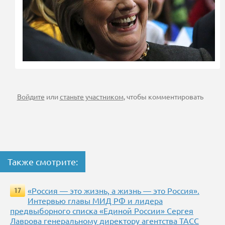
Войдите
или
станьте участником
, чтобы комментировать
Также смотрите:
«Россия — это жизнь, а жизнь — это Россия».
17
Интервью главы МИД РФ и лидера
предвыборного списка «Единой России» Сергея
Лаврова генеральному директору агентства ТАСС