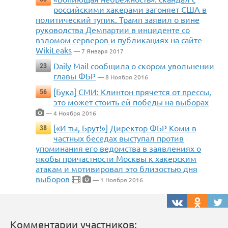
российскими хакерами загоняет США в
политический тупик. Трамп заявил о вине
руководства Демпартии в инциденте со
взломом серверов и публикациях на сайте
WikiLeaks
— 7 Января 2017
Daily Mail сообщила о скором увольнении
23
главы ФБР
— 8 Ноября 2016
[Бука] СМИ: Клинтон прячется от прессы,
56
это может стоить ей победы на выборах
— 4 Ноября 2016
[«И ты, Брут!»] Директор ФБР Коми в
38
частных беседах выступал против
упоминания его ведомства в заявлениях о
якобы причастности Москвы к хакерским
атакам и мотивировал это близостью дня
выборов
— 1 Ноября 2016
Комментарии участников: