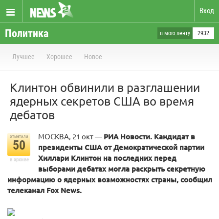
Вход
Политика
в мою ленту
2932
Лучшее
Хорошее
Новое
Клинтон обвинили в разглашении
ядерных секретов США во время
дебатов
МОСКВА, 21 окт —
РИА Новости. Кандидат в
отметили
50
президенты США от Демократической партии
Хиллари Клинтон на последних перед
в архиве
выборами дебатах могла раскрыть секретную
информацию о ядерных возможностях страны, сообщил
телеканал Fox News.