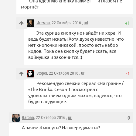
Она ядерную кнопку нажмёт — и глазом не
моргнёт
Игемон
, 22 Октября 2016 ,
url
+1
Эта курица кнопку не найдёт ни хера! И
ведь будет искать! Хотя дураку известно, что
нет кнопочки никакой, просто есть набор
кодов. Пока она кнопку будет искать, вся
войнушка и закончится.:)
Stopor
, 22 Октября 2016 ,
url
-1
Рекомендую свежий сериал «На грани» /
«The Brink». Сезон 1 посмотрел с
удовольствием одним махом, надеюсь, что
будут следующие.
Barban
, 22 Октября 2016 ,
url
0
А зачем 4 минуты? На «передумать»?