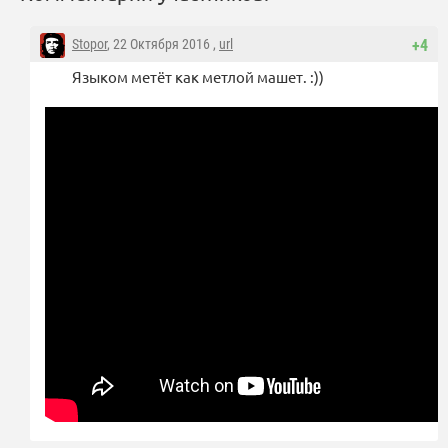
Stopor
, 22 Октября 2016 ,
url
+4
Языком метёт как метлой машет. :))