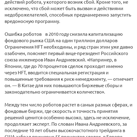
действий робота, у которого возник сбой. Кроме того, не
исключено, что сбой может быть вызван и действиями
недоброжелателей, способных преднамеренно запустить
вредоносную программу.
Ошибка роботов в 2010 году снизила капитализацию
фондового рынка США на один триллион долларов
Ограничения HFT необходимы, и ряд стран этим уже давно
озабочен, поясняет первый вице-президент Российского
союза инженеров Иван Андриевский. «Например, в
Японии, где до 70 процентов сделок проходит именно
через HFT, вводится специальная регистрация и
повышенные требования к риск-менеджменту, — отмечает
он. — В Китае для них повышаются биржевые сборы и
законодательно ограничивается количество».
Между тем число роботов растет в самых разных сферах, и
фондовые биржи, где скорость и точность принятия
решений ценится особенно высоко, здесь не исключение,
продолжает эксперт. По словам Ивана Андриевского, за
последние 10 лет объем высокочастотного трейдинга в
США забрал примерно 55 процентов сделок, в Европе —