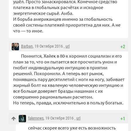
ушёл. Просто замаскировался. Конечное средство
платежа в глобальных расчётах и исходное
энергетическое сырьё. Амба.
И борьба американцев именно за глобальность
своей системы платежей приоритетна для них. А не
что — то иное.
Barban
, 19 Октября 2016 ,
url
+2
Помнится, Хайек в 80-х хоронил социализм и его
план за то, что он пытается все просчитать умом и
гнобит индивидуальную интуицию в приятии
решений. Похоронили. А теперь вот рынок,
помявшись пару десятилетий с ноги на ногу, забивает
жирный болт на хваленую человеческую интуицию и
все больше доверяет бразды машинам с их
совершенно рациональным расчетом.
Но теперь, правда, исключительно в пользу богатых.
fakenews
, 19 Октября 2016 ,
url
+1
сейчас скорее всего уже есть возможность