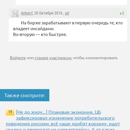
Anton-f
, 20 Октября 2016 ,
url
+1
На бирже зарабатывают в первую очередь те, кто
владеет инсайдами.
Во-вторую — кто быстрее.
Войдите
или
станьте участником
, чтобы комментировать
Также смотрите:
[Не до жиру...] Плановая экономия. ЦБ
19
зафиксировал изменение потребительского
поведения россиян: всё чаще дробят корзину, ищут
скидки и переходят на маркетплейсы. А от каких