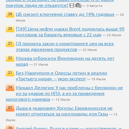
покупок люди не откажутся?
— 3 Августа
7
ЦБ снизил ключевую ставку до 14% годовых
20
— 24
Июля
[$99] Цена нефти марки Brent поднялась выше 99
20
долларов за баррель впервые с 22 мая
— 23 Июля
ГД приняла закон о мониторинге цен на всех
21
этапах движения продуктов
— 22 Июля
Москва отбросила Финляндию на десять лет
22
назад
— 21 Июля
Без Мариуполя и Одессы летим в реалии
21
«Третьего мира», – укро-эксперт
— 19 Июля
Михаил Делягин: У нас проблемы с бензином не
74
из-за ударов по НПЗ, а из-за проведения
налогового маневра
— 12 Июля
Дыра в «кармане» Урсулы: Еврокомиссия не
57
может отчитаться за миллиарды для Газы
— 12
Июля
Андрей Бунич: Дыра в казне — искусственная, и
70