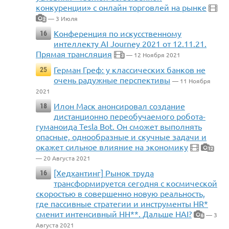
конкуренции» с онлайн торговлей на рынке
— 3 Июля
2
Конференция по искусственному
16
интеллекту AI Journey 2021 от 12.11.21.
Прямая трансляция
— 12 Ноября 2021
3
Герман Греф: у классических банков не
25
очень радужные перспективы
— 11 Ноября
2021
Илон Маск анонсировал создание
18
дистанционно переобучаемого робота-
гуманоида Tesla Bot. Он сможет выполнять
опасные, однообразные и скучные задачи и
окажет сильное влияние на экономику
12
— 20 Августа 2021
[Хедхантинг] Рынок труда
16
трансформируется сегодня с космической
скоростью в совершенно новую реальность,
где пассивные стратегии и инструменты HR*
сменит интенсивный HH**. Дальше HAI?
— 3
6
Августа 2021