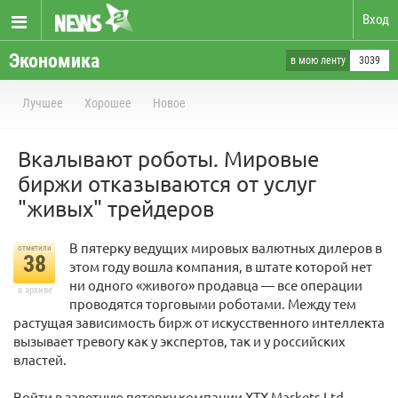
Вход
Экономика
в мою ленту
3039
Лучшее
Хорошее
Новое
Вкалывают роботы. Мировые
биржи отказываются от услуг
"живых" трейдеров
В пятерку ведущих мировых валютных дилеров в
отметили
38
этом году вошла компания, в штате которой нет
ни одного «живого» продавца — все операции
в архиве
проводятся торговыми роботами. Между тем
растущая зависимость бирж от искусственного интеллекта
вызывает тревогу как у экспертов, так и у российских
властей.
Войти в заветную пятерку компании XTX Markets Ltd.