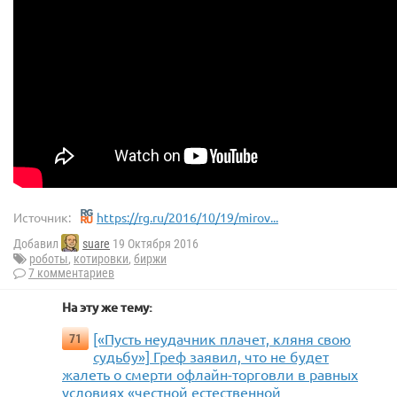
Источник:
https://rg.ru/2016/10/19/mirov...
Добавил
suare
19 Октября 2016
роботы
,
котировки
,
биржи
7 комментариев
На эту же тему:
[«Пусть неудачник плачет, кляня свою
71
судьбу»] Греф заявил, что не будет
жалеть о смерти офлайн-торговли в равных
условиях «честной естественной