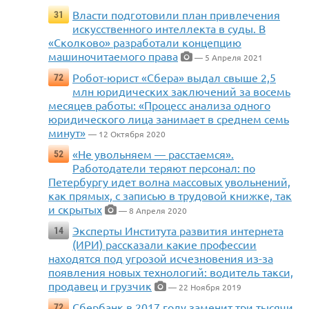
Власти подготовили план привлечения
31
искусственного интеллекта в суды. В
«Сколково» разработали концепцию
машиночитаемого права
— 5 Апреля 2021
Робот-юрист «Сбера» выдал свыше 2,5
72
млн юридических заключений за восемь
месяцев работы: «Процесс анализа одного
юридического лица занимает в среднем семь
минут»
— 12 Октября 2020
«Не увольняем — расстаемся».
52
Работодатели теряют персонал: по
Петербургу идет волна массовых увольнений,
как прямых, с записью в трудовой книжке, так
и скрытых
— 8 Апреля 2020
Эксперты Института развития интернета
14
(ИРИ) рассказали какие профессии
находятся под угрозой исчезновения из-за
появления новых технологий: водитель такси,
продавец и грузчик
— 22 Ноября 2019
Сбербанк в 2017 году заменит три тысячи
72