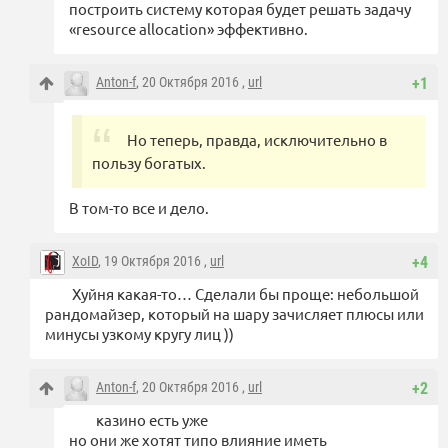
построить систему которая будет решать задачу
«resource allocation» эффективно.
Anton-f
, 20 Октября 2016 ,
url
+1
Но теперь, правда, исключительно в
пользу богатых.
В том-то все и дело.
XoID
, 19 Октября 2016 ,
url
+4
Хуйня какая-то… Сделали бы проще: небольшой
рандомайзер, который на шару зачисляет плюсы или
минусы узкому кругу лиц ))
Anton-f
, 20 Октября 2016 ,
url
+2
казино есть уже
но они же хотят типо влияние иметь