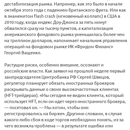
дестабилизация рынка. Например, как это было в начале
октября этого года с падением британского фунта. Или как
в знаменитом flash crash (мгновенный коллапс) в США в
2010 году, когда индекс Доу-Джонса за пять минут
обвалился сразу на тысячу пунктов, а капитализация
американского фондового рынка уменьшилась более чем
на триллион долларов, напоминает начальник управления
операций на фондовом рынке ИК «Фридом Финанс»
Георгий Ващенко.
Растущие риски, особенно внешние, осознают и
российские власти. Как заявил на прошлой неделе первый
зампредседателя Центробанка РФ Сергей Швецов,
регулятор планирует обязать иностранных брокеров
раскрывать данные о своих высокочастотных клиентах
(HFT-трейдерах). «Мы сегодня не видим клиента, который
использует HFT, если он идет через иностранного брокера,
— посетовал он. — Мы хотим, чтобы они
регистрировались на бирже». Другими словами, в случае
какого-либо сбоя в ходе торгов необходимо понять, из-за
чего возникла проблема — в результате ошибки или