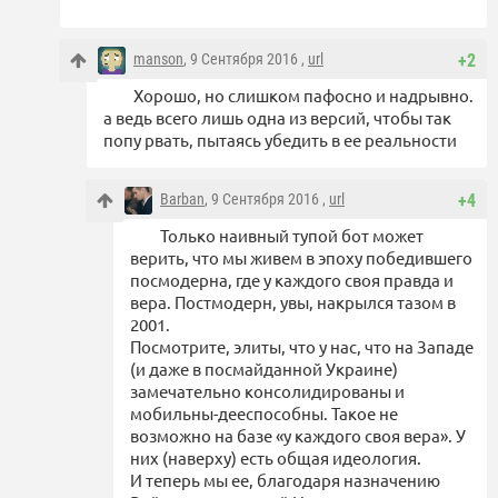
manson
, 9 Сентября 2016 ,
url
+2
Хорошо, но слишком пафосно и надрывно.
а ведь всего лишь одна из версий, чтобы так
попу рвать, пытаясь убедить в ее реальности
Barban
, 9 Сентября 2016 ,
url
+4
Только наивный тупой бот может
верить, что мы живем в эпоху победившего
посмодерна, где у каждого своя правда и
вера. Постмодерн, увы, накрылся тазом в
2001.
Посмотрите, элиты, что у нас, что на Западе
(и даже в посмайданной Украине)
замечательно консолидированы и
мобильны-дееспособны. Такое не
возможно на базе «у каждого своя вера». У
них (наверху) есть общая идеология.
И теперь мы ее, благодаря назначению