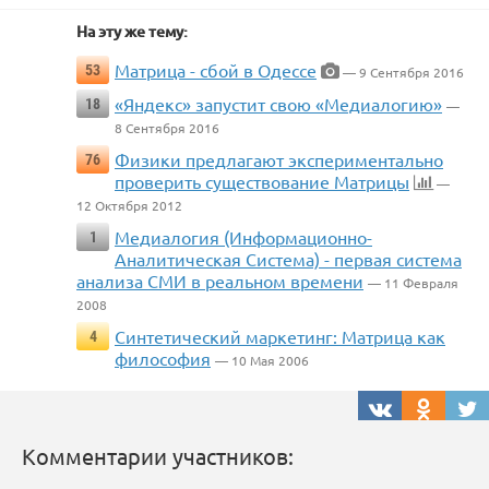
На эту же тему:
Матрица - сбой в Одессе
53
— 9 Сентября 2016
«Яндекс» запустит свою «Медиалогию»
18
—
8 Сентября 2016
Физики предлагают экспериментально
76
проверить существование Матрицы
—
12 Октября 2012
Медиалогия (Информационно-
1
Аналитическая Система) - первая система
анализа СМИ в реальном времени
— 11 Февраля
2008
Синтетический маркетинг: Матрица как
4
философия
— 10 Мая 2006
Комментарии участников: