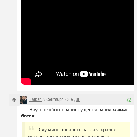
Barban
, 9 Сентября 2016 ,
url
+2
Научное обоснование существования
класса
ботов
:
Случайно попалось на глаза крайне
интересное, на мой взгляд, интервью