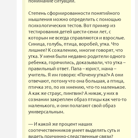
понимание ситуации.
Степень сформированности понятийного
мышления можно определить с помощью
психологических тестов. Вот пример из
тестирования детей шести-семи лет, с
которым не всегда справляются и взрослые.
Синица, голубь, птица, воробей, утка. Что
лишнее? К сожалению, многие говорят, что
утка. У меня были недавно родители одного
ребенка, горячились, доказывали, что утка –
правильный ответ. Папа – юрист, мама –
учитель. Я им говорю: «Почему утка?» А они
отвечают, потому что она большая, а птица,
птичка это, по их мнению, что-то маленькое.
А как же страус, пингвин? А никак, у них в
сознании закреплен образ птицы как чего-то
маленького, и они полагают свой образ
универсальным.
— И какой же процент наших
соотечественников умеет выделять суть и
видеть причинно-следственные связи?