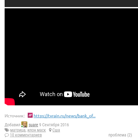
Источник:
https://tvrain.ru/news/bank_of...
Добавил
suare
9 Сентября 2016
матрица
,
илон маск
Сша
10 комментариев
проблема (2)