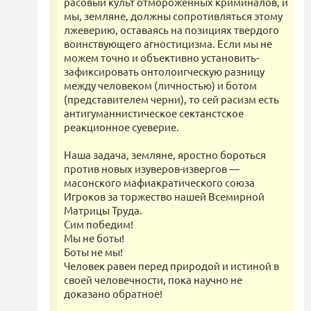
расовый культ отмороженных криминалов, и
мы, земляне, должны сопротивляться этому
лжеверию, оставаясь на позициях твердого
воинствующего агностицизма. Если мы не
можем точно и объективно установить-
зафиксировать онтолоигческую разницу
между человеком (личностью) и ботом
(представителем черни), то сей расизм есть
антигуманнистическое сектанстское
реакционное суеверие.
Наша задача, земляне, яростно бороться
против новых изуверов-извергов —
масонского мафиакратического союза
Игроков за торжество нашей Всемирной
Матрицы Труда.
Сим победим!
Мы не боты!
Боты не мы!
Человек равен перед природой и истиной в
своей человечности, пока научно не
доказано обратное!