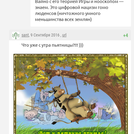
Вайно с его теорией Игры и нооскопом —
знаем. Это цифровой нацизм гомо
люденсов (ничтожного умного
меньшинства всех землян)
sant
, 9 Сентября 2016 ,
url
+4
Что уже с утра пьятницы?!!! )))