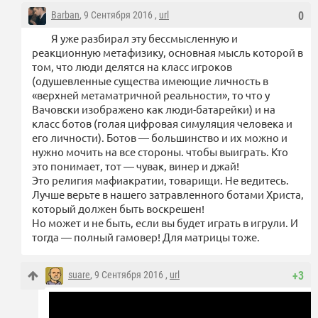
Barban
, 9 Сентября 2016 ,
url
0
Я уже разбирал эту бессмысленную и
реакционную метафизику, основная мысль которой в
том, что люди делятся на класс игроков
(одушевленные существа имеющие личность в
«верхней метаматричной реальности», то что у
Вачовски изображено как люди-батарейки) и на
класс ботов (голая цифровая симуляция человека и
его личности). Ботов — большинство и их можно и
нужно мочить на все стороны. чтобы выиграть. Кто
это понимает, тот — чувак, винер и джай!
Это религия мафиакратии, товарищи. Не ведитесь.
Лучше верьте в нашего затравленного ботами Христа,
который должен быть воскрешен!
Но может и не быть, если вы будет играть в игрули. И
тогда — полный гамовер! Для матрицы тоже.
suare
, 9 Сентября 2016 ,
url
+3