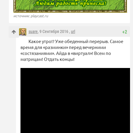
источник: playcast.ru
suare
, 9 Сентября 2016 ,
url
+2
Какое утро!? Уже обеденный перерыв. Самое
время для «разминки» перед вечерними
«состязаниями». Айда в «виртуал»! Всем по
матрицам! Отдать концы!