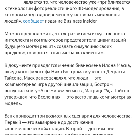
является то, что человечество уже «приближается
к технологии фотореалистичного 3D-моделирования, в
котором могут одновременно участвовать миллионы
людей»,
сообщает
издание Business Insider
Можно предположить, что «с развитием искусственного
интеллекта и компьютеров представители цивилизаций
будущего могли решить создать симуляцию своих
предков», говорится в письме банка клиентам.
В документе приводятся мнения бизнесмена Илона Маска,
шведского философа Ника Бострома и ученого Деграсса
Тайсона. Маск ранее заявлял, что люди — это
компьютерная игра другой цивилизации, Бостром
выпустил книгу «А не живем ли мы в „Матрице“?», а Тайсон
утверждал, что Вселенная — это всего лишь компьютерная
модель.
Банк приводит три возможных сценария для человечества.
Первый — это вымирание до достижения
«постчеловеческой» стадии. Второй — достижение
«постчеловеческого» этапа, но без компьютерного