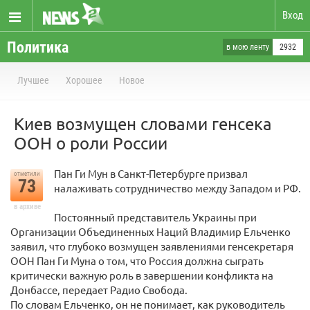
Вход
Политика
в мою ленту
2932
Лучшее
Хорошее
Новое
Киев возмущен словами генсека
ООН о роли России
Пан Ги Мун в Санкт-Петербурге призвал
отметили
73
налаживать сотрудничество между Западом и РФ.
в архиве
Постоянный представитель Украины при
Организации Объединенных Наций Владимир Ельченко
заявил, что глубоко возмущен заявлениями генсекретаря
ООН Пан Ги Муна о том, что Россия должна сыграть
критически важную роль в завершении конфликта на
Донбассе, передает Радио Свобода.
По словам Ельченко, он не понимает, как руководитель