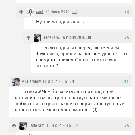
sant
, 16 Июня 2016 ,
url
+4
Ну они ж подписались.
Tade7am
, 16 Июня 2016 ,
url
+6
Были подписи и перед свержением
Януковича, причём на высшем уровне, — и
к чему это привело? и кто о них сейчас
вспомнит?
V.I.Baranov
, 16 Июня 2016 ,
url
+11
Та нихай! Чем больше глупостей и гадостей
наговорят, тем быстрее наше глуховатое мировое
сообщество открыто начнёт говорить про тупость и
наглость незалежных дипломатов.....)))
Tade7am
, 16 Июня 2016 ,
url
+6