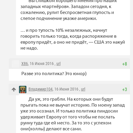
Вы слишком хорошего мнения про наших
западных «партнёров». Западом сегодня, к
сожалению, рулит беспросветная глупость и
слепое подчинение указке америки.
… и про тупость 10% незалежных, начнут
говорить только тогда, когда распоряжение в
европу придёт, а оно не придёт, — США это накуй
не надо.
X86
, 16 Июня 2016 ,
url
+8
Разве это политика? Это юмор)
Владимир104
, 16 Июня 2016 ,
url
+3
Да уж, это грабли. На которых они будут
прыгать пока не выучат историю. По моему запад
уже это осознал. И только политика пиндосии
удерживает Европу от того чтобы не послать
руину туда где ей место. За то это с успехом
они(холлы) делают все сами.