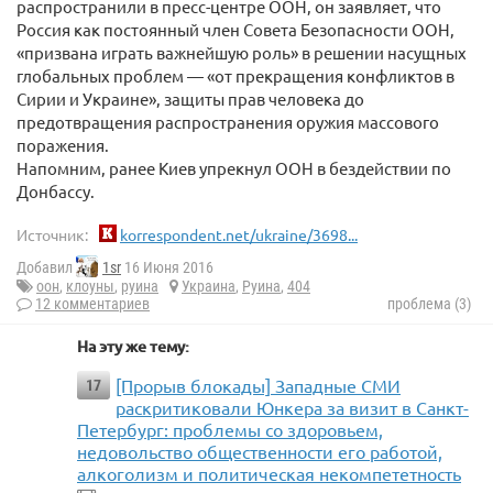
распространили в пресс-центре ООН, он заявляет, что
Россия как постоянный член Совета Безопасности ООН,
«призвана играть важнейшую роль» в решении насущных
глобальных проблем — «от прекращения конфликтов в
Сирии и Украине», защиты прав человека до
предотвращения распространения оружия массового
поражения.
Напомним, ранее Киев упрекнул ООН в бездействии по
Донбассу.
Источник:
korrespondent.net/ukraine/3698...
Добавил
1sr
16 Июня 2016
оон
,
клоуны
,
руина
Украина
,
Руина
,
404
12 комментариев
проблема (3)
На эту же тему:
[Прорыв блокады] Западные СМИ
17
раскритиковали Юнкера за визит в Санкт-
Петербург: проблемы со здоровьем,
недовольство общественности его работой,
алкоголизм и политическая некомпететность