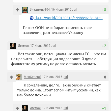
Владимир104
, 16 Июня 2016 ,
url
+8
ria.ru/world/20160616/1448846131.html
Генсек ООН не собирается менять свое
заявление, разгневавшее Украину
Игемон
, 17 Июня 2016 ,
url
+2
Вот такие они, потенциальные члены ЕС — что им
не нравится — обструкции подвергают. Я думаю
фашистскому режиму не долго осталось гавкать.
MonGeneral
, 17 Июня 2016 ,
url
0
К сожалению, долго. Такие режимы сметает
только война. Стоит вспомнить Муссолини, как
наиболее похожий.
Игемон
, 17 Июня 2016 ,
url
+1