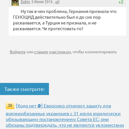
Dobry
, 3 Июня 2016 ,
url
+2
Ну так в чем проблема, Германия признала что
ГЕНОЦИД действительно был и до сих пор
раскаивается, а Турция не признала, и не
раскаивается. Че протестовать-то?
Войдите
или
станьте участником
, чтобы комментировать
Также смотрите:
[Хода нет ⛔] Евросоюз отменил защиту для
20
военнообязанных украинцев с 31 июля юридически
обязывающим постановлением Совета ЕС: они
обязаны подтверждать, что не являются уклонистами