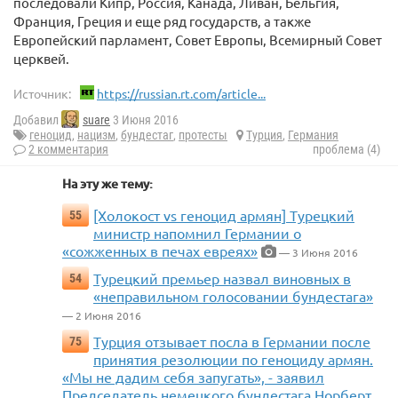
последовали Кипр, Россия, Канада, Ливан, Бельгия,
Франция, Греция и еще ряд государств, а также
Европейский парламент, Совет Европы, Всемирный Совет
церквей.
Источник:
https://russian.rt.com/article...
Добавил
suare
3 Июня 2016
геноцид
,
нацизм
,
бундестаг
,
протесты
Турция
,
Германия
2 комментария
проблема (4)
На эту же тему:
[Холокост vs геноцид армян] Турецкий
55
министр напомнил Германии о
«сожженных в печах евреях»
— 3 Июня 2016
Турецкий премьер назвал виновных в
54
«неправильном голосовании бундестага»
— 2 Июня 2016
Турция отзывает посла в Германии после
75
принятия резолюции по геноциду армян.
«Мы не дадим себя запугать», - заявил
Председатель немецкого бундестага Норберт