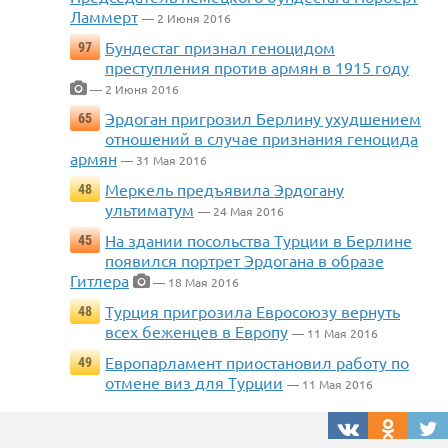
Ламмерт
— 2 Июня 2016
Бундестаг признал геноцидом
97
преступления против армян в 1915 году
— 2 Июня 2016
Эрдоган пригрозил Берлину ухудшением
65
отношений в случае признания геноцида
армян
— 31 Мая 2016
Меркель предъявила Эрдогану
48
ультиматум
— 24 Мая 2016
На здании посольства Турции в Берлине
45
появился портрет Эрдогана в образе
Гитлера
— 18 Мая 2016
Турция пригрозила Евросоюзу вернуть
48
всех беженцев в Европу
— 11 Мая 2016
Европарламент приостановил работу по
49
отмене виз для Турции
— 11 Мая 2016