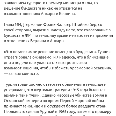
заявлением турецкого премьер-министра о том, то
решение бундестага никак не отразится на
взаимоотношениях Анкары и Берлина.
Глава МИД Германии Франк-Вальтер Штайнмайер, со
своей стороны, выразил надежду на то, что голосование в
бундестаге ФРГ по геноциду армян не вызовет напряжения
в отношениях Берлина и Анкары.
«Это независимое решение немецкого бундестага. Турция
отреагировала ожидаемо, и я надеюсь, что в ближайшие
дни и недели нам удастся так выстроить свои
взаимоотношения, чтобы избежать чрезмерной реакции»,
— заявил министр.
Турция традиционно отвергает обвинения в геноциде и
утверждает, что жертвами трагедии 1915 года были как
армяне, так и турки. Однако массовые убийства армян в
Османской империи во время Первой мировой войны
признают геноцидом и осуждают более двадцати стран.
Первым это сделал Уругвай в 1965 году, затем его примеру