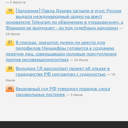
— 5 Августа
[Заложник] Павла Дурова загнали в угол: Россия
19
выдала международный ордер на арест
основателя Telegram по обвинению в «терроризме», а
Франция не выпускает - он под судебным надзором
—
29 Июля
В списках, значится: нужен ли реестр для
21
педофилов Минцифры готовится к созданию
перечня лиц, совершавших половые преступления
против несовершеннолетних
— 24 Июля
Володин: ГД рассмотрит проект об отказе в
20
гражданстве РФ мигрантам с судимостью
— 19
Июля
Верховный суд РФ утвердил порядок сноса
68
самовольных построек
— 3 Июля