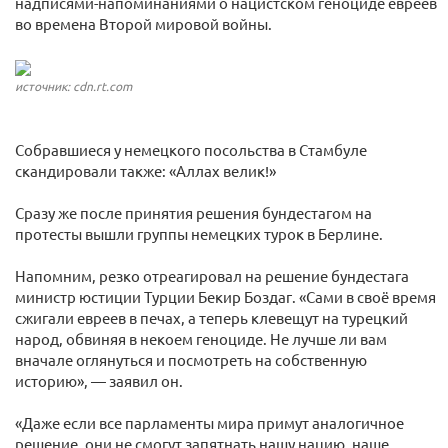
надписями-напоминаниями о нацистском геноциде евреев
во времена Второй мировой войны.
источник: cdn.rt.com
Собравшиеся у немецкого посольства в Стамбуле
скандировали также: «Аллах велик!»
Сразу же после принятия решения бундестагом на
протесты вышли группы немецких турок в Берлине.
Напомним, резко отреагировал на решение бундестага
министр юстиции Турции Бекир Боздаг. «Сами в своё время
сжигали евреев в печах, а теперь клевещут на турецкий
народ, обвиняя в некоем геноциде. Не лучше ли вам
вначале оглянуться и посмотреть на собственную
историю», — заявил он.
«Даже если все парламенты мира примут аналогичное
решение, они не смогут запятнать нашу нацию, наше