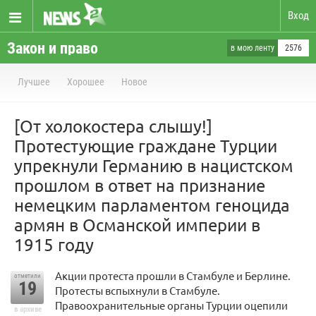
Вход
Закон и право
в мою ленту
2576
Лучшее
Хорошее
Новое
[От холокостера слышу!]
Протестующие граждане Турции
упрекнули Германию в нацистском
прошлом в ответ на признание
немецким парламентом геноцида
армян в Османской империи в
1915 году
Акции протеста прошли в Стамбуле и Берлине.
отметили
19
Протесты вспыхнули в Стамбуле.
Правоохранительные органы Турции оцепили
в архиве