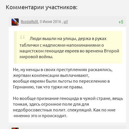
Комментарии участников:
RussiaRulit
, 3 Июня 2016 ,
url
+5
Люди вышли на улицы, держа в руках
таблички с надписями-напоминаниями о
нацистском геноциде евреев во времена Второй
мировой войны.
Не, ну немцы в своих преступлениях раскаялись,
жертвам компенсации выплачивают,
вообще евреям были льготы по переселению в
Германию, так что турки не правы.
Но вообще признание геноцида в чужой стране, вещь
тонкая, здесь огромное поле для для
недобросовестных полит. спекуляций. Как по мне
-именно это и происходит.