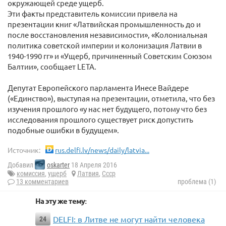
окружающей среде ущерб.
Эти факты представитель комиссии привела на
презентации книг «Латвийская промышленность до и
после восстановления независимости», «Колониальная
политика советской империи и колонизация Латвии в
1940-1990 гг» и «Ущерб, причиненный Советским Союзом
Балтии», сообщает LETA.
Депутат Европейского парламента Инесе Вайдере
(«Единство»), выступая на презентации, отметила, что без
изучения прошлого «у нас нет будущего, потому что без
исследования прошлого существует риск допустить
подобные ошибки в будущем».
Источник:
rus.delfi.lv/news/daily/latvia...
Добавил
oskarter
18 Апреля 2016
комиссия
,
ущерб
Латвия
,
Ссср
13 комментариев
проблема (1)
На эту же тему:
DELFI: в Литве не могут найти человека
24