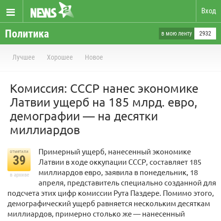
Вход
Политика
в мою ленту
2932
Лучшее
Хорошее
Новое
Комиссия: СССР нанес экономике
Латвии ущерб на 185 млрд. евро,
демографии — на десятки
миллиардов
Примерный ущерб, нанесенный экономике
отметили
39
Латвии в ходе оккупации СССР, составляет 185
миллиардов евро, заявила в понедельник, 18
в архиве
апреля, представитель специально созданной для
подсчета этих цифр комиссии Рута Паздере. Помимо этого,
демографический ущерб равняется нескольким десяткам
миллиардов, примерно столько же — нанесенный