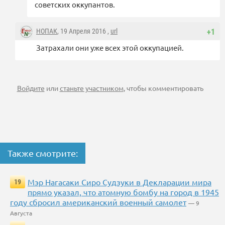
советских оккупантов.
НОПАК
, 19 Апреля 2016 ,
url
+1
Затрахали они уже всех этой оккупацией.
Войдите
или
станьте участником
, чтобы комментировать
Также смотрите:
Мэр Нагасаки Сиро Судзуки в Декларации мира
19
прямо указал, что атомную бомбу на город в 1945
году сбросил американский военный самолет
— 9
Августа