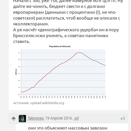
Начали с 300, уже 158, далее наверное 80 и тд и тп. Ну
дайте же чонить, бюджет свести и с долгами
европарнерам (данными с процентами (!), не «по-
советски») расплатиться, чтоб вообще не описали с
«коллекторами».
А уж насчёт «демографического ущерба» им в пору
Брюсселю иски учинять, а советам памятники
ставить.
источник: upload.wikimedia.org
fakenews
, 19 Апреля 2016 ,
url
+1
они это объясняют массовым завозом