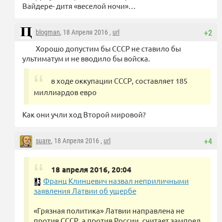
Вайдере- дитя «веселой ночи»…
blogman
, 18 Апреля 2016 ,
url
+2
Хорошо допустим бы СССР не ставило бы
ультиматум и не вводило бы войска.
в ходе оккупации СССР, составляет 185
миллиардов евро
Как они учли ход Второй мировой?
suare
, 18 Апреля 2016 ,
url
+4
18 апреля 2016, 20:04
Франц Клинцевич назвал неприличными
заявления Латвии об ущербе
«Грязная политика» Латвии направлена не
против СССР, а против России, считает зампред