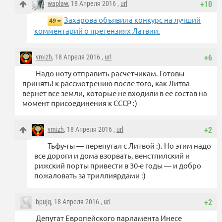
waplaw
, 18 Апреля 2016 ,
url
+10
Захарова объявила конкурс на лучший
49
комментарий о претензиях Латвии.
vmizh
, 18 Апреля 2016 ,
url
+6
Надо ноту отправить расчетчикам. Готовы
принять! к рассмотрению после того, как Литва
вернет все земли, которые не входили в ее состав на
момент присоединения к СССР :)
vmizh
, 18 Апреля 2016 ,
url
+2
Тьфу-ты — перепутал с Литвой :). Но этим надо
все дороги и дома взорвать, венстпилский и
рижский порты привести в 30-е годы — и добро
пожаловать за триллиярдами :)
bpujq
, 18 Апреля 2016 ,
url
+2
Депутат Европейского парламента Инесе