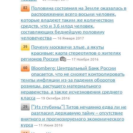
Половина состояния на Земле оказалась в
82
распоряжении всего восьми человек,
которые владеют таким же количеством
средств, что и 3,6 млрд человек,
составляющих беднейшую половину
человечества
— 16 Января 2017
Почему москвичи злые, а якуты
39
красивые: карта стереотипов о жителях
регионов России
— 17 Ноября 2016
3
Bloomberg: Центральный Банк России
60
опасается, что не сможет контролировать
темпы инфляции из-за падения оборотов
розницы, растущего материального
неравенства, а также исчезновения среднего
класса
— 19 Октября 2016
["Из глубины"] Титов нечаянно едва ли не
29
разгласил державную тайну – отсутствие
внятного и прогнозируемого экономического
курса
— 11 Июня 2016