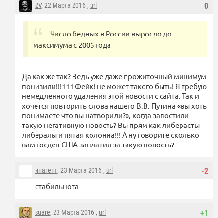
2V
, 22 Марта 2016 ,
url
0
Число бедных в России выросло до
максимума с 2006 года
Да как же так? Ведь уже даже прожиточный минимум
понизили!!!111 Фейк! не может такого быть! Я требую
немедленного удаления этой новости с сайта. Так и
хочется повторить слова нашего В.В. Путина «вы хоть
понимаете что вы натворили?», когда запостили
такую негативную новость? Вы прям как либерасты
либералы и пятая колонна!!! А ну говорите сколько
вам госдеп США заплатил за такую новость?
инагент
, 23 Марта 2016 ,
url
-2
стабильнота
suare
, 23 Марта 2016 ,
url
+1