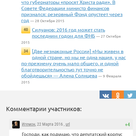
что губернаторы «просят Христа ради». В
Совете Федерации министр финансов
признался: резервный Фонд опустеет через
год
— 28 Октября 2015
Силуанов: 2016 год может стать
40
последним годом для ФНБ
— 27 Октября
2015
[Две незнакомые России] «Мы живем в
34
одной стране, но мы не одна нация, у нас
по-прежнему очень мало общего, и одной
благотворительностью тут точно не
обойдешься» — Алена Солнцева
— 9 Февраля
2015
Комментарии участников:
Игемон
, 22 Марта 2016 ,
url
+4
Господи, как подумаю, что депутатский корпус