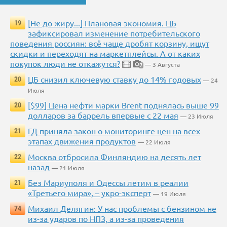
[Не до жиру...] Плановая экономия. ЦБ
19
зафиксировал изменение потребительского
поведения россиян: всё чаще дробят корзину, ищут
скидки и переходят на маркетплейсы. А от каких
покупок люди не откажутся?
— 3 Августа
7
ЦБ снизил ключевую ставку до 14% годовых
20
— 24
Июля
[$99] Цена нефти марки Brent поднялась выше 99
20
долларов за баррель впервые с 22 мая
— 23 Июля
ГД приняла закон о мониторинге цен на всех
21
этапах движения продуктов
— 22 Июля
Москва отбросила Финляндию на десять лет
22
назад
— 21 Июля
Без Мариуполя и Одессы летим в реалии
21
«Третьего мира», – укро-эксперт
— 19 Июля
Михаил Делягин: У нас проблемы с бензином не
74
из-за ударов по НПЗ, а из-за проведения