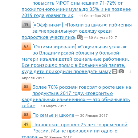
повысить МРОТ с нынешних 71-72% от
прожиточного минимума до 85% и не позднее
2019 года уравнять их
— 11 Сентября 2017
[«Оффники»] «Поясни за шмот»: избиения
19
за «неправильную» одежду среди
подростков участились
— 30 Августа 2017
3
[Оптимизировали] «Социальная услуга»:
67
во Владимирской области у больной
матери изъяли детей социальные работники.
Все произошло прямо в больничной палате,
куда дети приходили проведать маму
— 4
Апреля 2017
Более 70% россиян говорят о росте цен на
55
продукты в 2017 году, «говорить о
кардинальных изменениях — это обманывать
себя»
— 10 Марта 2017
По семье и школа
58
— 30 Января 2017
Потапенко - прошло 25 лет современной
49
России. Мы не произвели ни одного
товара.
— 20 Января 2017