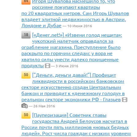
Игоря Шувалова насмешило то, что
64
россияне покупают квартиры
по 20 квадратных метров. Сам Игорь Шувалов
владеет элитной недвижимостью в Австрии,
Лондоне и Дубае
— 10 Июня 2016
[«Денег.net!»] «Извени голод нещита»:
18
чукотский налетчик оправдался за
ограбление магазина. Преступление было
раскрыто по горячим следам: у вора не
хватило силы унести далеко похищенные
продукты
— 3 Июня 2016
["Деньги, деньги давай!"] Профицит
50
ликвидности в российском банковском
секторе искусственно создан Центральным
банком и приводит к «денежному голоду» в
реальном секторе экономики РФ - Глазьев
— 26 Мая 2016
2
[Пауперизация] Советник главы
50
государства Андрей Белоусов насчитал в
России почти пять миллионов «новых бедных
людей». Рост числа граждан с низким уровнем