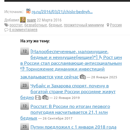
Источник:
rg.ru/2016/03/21/chislo-bednyh...
Добавил
suare
22 Марта 2016
росстат
,
безработные
,
бедные
,
прожиточный минимум
Россия
6 комментариев
На эту же тему:
[Малообеспеченные, малоимущие,
12
бедные и неимущие(нищие)*] 🫰Рост цен
в России стал расслаивающе-антисоциальным
👎 Торможение динамики инвестиций
закладывается уже сейчас
— 28 Января 2025
2
Чубайс и Захарова спорят, почему в
23
богатой стране России россияне живут
бедно
— 22 Января 2019
2
4
Росстат: В России по итогам первого
12
полугодия насчитывается 21,1 млн
бедных
— 26 Сентября 2017
Путин предложил с 1 января 2018 года
25