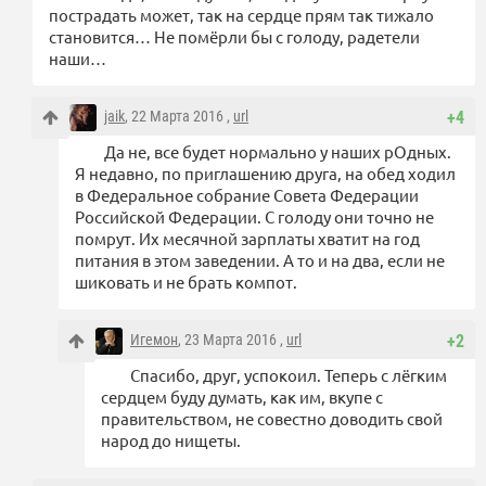
пострадать может, так на сердце прям так тижало
становится… Не помёрли бы с голоду, радетели
наши…
jaik
, 22 Марта 2016 ,
url
+4
Да не, все будет нормально у наших рОдных.
Я недавно, по приглашению друга, на обед ходил
в Федеральное собрание Совета Федерации
Российской Федерации. С голоду они точно не
помрут. Их месячной зарплаты хватит на год
питания в этом заведении. А то и на два, если не
шиковать и не брать компот.
Игемон
, 23 Марта 2016 ,
url
+2
Спасибо, друг, успокоил. Теперь с лёгким
сердцем буду думать, как им, вкупе с
правительством, не совестно доводить свой
народ до нищеты.