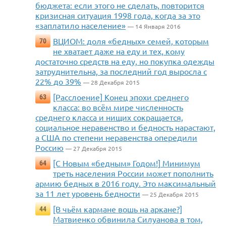
бюджета: если этого не сделать, повторится
кризисная ситуация 1998 года, когда за это
«заплатило население»
— 14 Января 2016
ВЦИОМ: доля «бедных» семей, которым
70
не хватает даже на еду и тех, кому
достаточно средств на еду, но покупка одежды
затруднительна, за последний год выросла с
22% до 39%
— 28 Декабря 2015
[Расслоение] Конец эпохи среднего
63
класса: во всём мире численность
среднего класса и нищих сокращается,
социальное неравенство и бедность нарастают,
а США по степени неравенства опередили
Россию
— 27 Декабря 2015
[С Новым «бедным» Годом!] Минимум
64
треть населения России может пополнить
армию бедных в 2016 году. Это максимальный
за 11 лет уровень бедности
— 25 Декабря 2015
[В чьём кармане вошь на аркане?]
44
Матвиенко обвинила Силуанова в том,