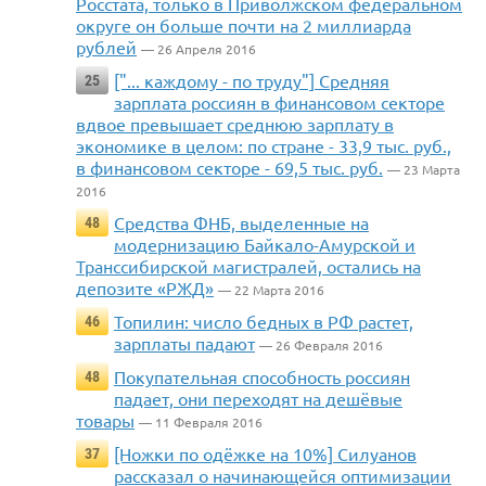
Росстата, только в Приволжском федеральном
округе он больше почти на 2 миллиарда
рублей
— 26 Апреля 2016
["... каждому - по труду"] Средняя
25
зарплата россиян в финансовом секторе
вдвое превышает среднюю зарплату в
экономике в целом: по стране - 33,9 тыс. руб.,
в финансовом секторе - 69,5 тыс. руб.
— 23 Марта
2016
Средства ФНБ, выделенные на
48
модернизацию Байкало-Амурской и
Транссибирской магистралей, остались на
депозите «РЖД»
— 22 Марта 2016
Топилин: число бедных в РФ растет,
46
зарплаты падают
— 26 Февраля 2016
Покупательная способность россиян
48
падает, они переходят на дешёвые
товары
— 11 Февраля 2016
[Ножки по одёжке на 10%] Силуанов
37
рассказал о начинающейся оптимизации