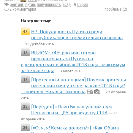
рейтинг
,
путин
,
популярность
,
асад
Сирия
2 комментария
проблема (2)
На эту же тему:
HP: Популярность Путина среди
47
республиканцев стремительно возросла
— 15 Декабря 2016
ВЦИОМ: 74% россиян готовы
17
проголосовать за Путина на
президентских выборах 2018 года - максимум
за четыре года
— 3 Марта 2016
[Протестный потенциал] Почему протесты
17
населения начнутся не раньше 2018 года?
- социолог Наталья Тихонова
— 29 Февраля
3
3
2016
[Передел] «План Б» как ультиматум
25
Пентагона и ЦРУ президенту США
— 26
Февраля 2016
[«О, я, я! Кемска волость!»] «Как Обама
24