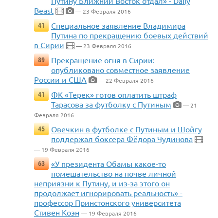
Путину Ближний Восток отдал» - Daily
Beast
— 23 Февраля 2016
Специальное заявление Владимира
41
Путина по прекращению боевых действий
в Сирии
— 23 Февраля 2016
Прекращение огня в Сирии:
89
опубликовано совместное заявление
России и США
— 22 Февраля 2016
ФК «Терек» готов оплатить штраф
41
Тарасова за футболку с Путиным
— 21
Февраля 2016
Овечкин в футболке с Путиным и Шойгу
45
поддержал боксера Фёдора Чудинова
— 19 Февраля 2016
«У президента Обамы какое-то
63
помешательство на почве личной
неприязни к Путину, и из-за этого он
продолжает игнорировать реальность» -
профессор Принстонского университета
Стивен Коэн
— 19 Февраля 2016