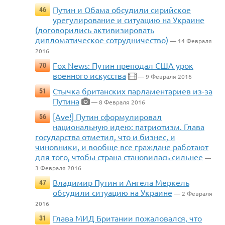
Путин и Обама обсудили сирийское
46
урегулирование и ситуацию на Украине
(договорились активизировать
дипломатическое сотрудничество)
— 14 Февраля
2016
Fox News: Путин преподал США урок
70
военного искусства
— 9 Февраля 2016
Стычка британских парламентариев из-за
51
Путина
— 8 Февраля 2016
[Ave!] Путин сформулировал
56
национальную идею: патриотизм. Глава
государства отметил, что и бизнес, и
чиновники, и вообще все граждане работают
для того, чтобы страна становилась сильнее
—
3 Февраля 2016
Владимир Путин и Ангела Меркель
47
обсудили ситуацию на Украине
— 2 Февраля
2016
Глава МИД Британии пожаловался, что
31