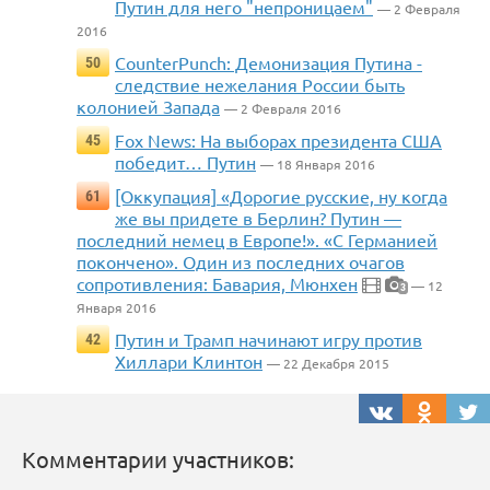
Путин для него "непроницаем"
— 2 Февраля
2016
CounterPunch: Демонизация Путина -
50
следствие нежелания России быть
колонией Запада
— 2 Февраля 2016
Fox News: На выборах президента США
45
победит… Путин
— 18 Января 2016
[Оккупация] «Дорогие русские, ну когда
61
же вы придете в Берлин? Путин —
последний немец в Европе!». «С Германией
покончено». Один из последних очагов
сопротивления: Бавария, Мюнхен
— 12
3
Января 2016
Путин и Трамп начинают игру против
42
Хиллари Клинтон
— 22 Декабря 2015
Комментарии участников: