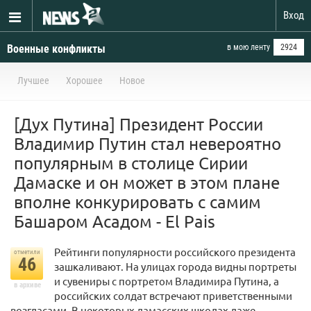
Вход
Военные конфликты
в мою ленту
2924
Лучшее
Хорошее
Новое
[Дух Путина] Президент России
Владимир Путин стал невероятно
популярным в столице Сирии
Дамаске и он может в этом плане
вполне конкурировать с самим
Башаром Асадом - El Pais
Рейтинги популярности российского президента
отметили
46
зашкаливают. На улицах города видны портреты
и сувениры с портретом Владимира Путина, а
в архиве
российских солдат встречают приветственными
возгласами. В некоторых дамасских школах даже