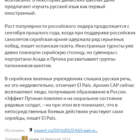
предлагают изучать русский язык как первый
иностранный.
Рост популярности российского лидера продолжается с
сентября прошлого года, когда при поддержке российских
самолетов сирийская армия одержала ряд серьезных
побед, пишет испанская газета. Иностранных туристы уже
давно покинули сирийскую столицу, но сувениры с
портретами Асада и Путина расхватывают группы
паломников-шиитов.
В сирийских военных учреждениях слышна русская речь,
но это неудивительно, отмечает El Pais. Армию САР сейчас
возглавляют люди, получившие образование в России.
«Эффект Путина» повлиял и на моральное состояние
рядовых солдат, – но при этом все понимают, что в
непосредственных боевых действиях участвуют сами
сирийцы, пишет El Pais.
Источник:
expert.ru/2016/02/24/el-pais-p...
Добавил
suare
24 Февраля 2016