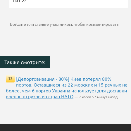
на н2?
Войдите
или
станьте участником
, чтобы комментировать
Также смотрите:
[Депортовизация - 80%] Киев потерял 80%
12
портов. Оставшиеся из 22 морских и 15 речных не
более, чем 6 портов Украина использует для доставки
военных грузов из стран НАТО
— 7 часов 57 минут назад