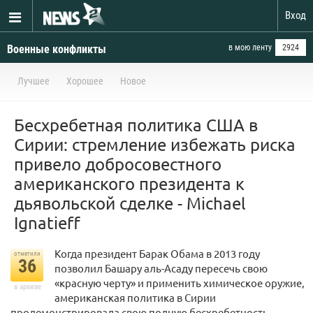
Вход
Военные конфликты
в мою ленту
2924
Лучшее
Хорошее
Новое
Бесхребетная политика США в
Сирии: стремление избежать риска
привело добросовестного
американского президента к
дьявольской сделке - Michael
Ignatieff
Когда президент Барак Обама в 2013 году
отметили
36
позволил Башару аль-Асаду пересечь свою
«красную черту» и применить химическое оружие,
в архиве
американская политика в Сирии
продемонстрировала свою полную бесхребетность.