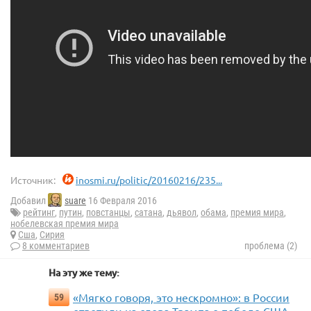
Источник:
inosmi.ru/politic/20160216/235...
Добавил
suare
16 Февраля 2016
рейтинг
,
путин
,
повстанцы
,
сатана
,
дьявол
,
обама
,
премия мира
,
нобелевская премия мира
Сша
,
Сирия
8 комментариев
проблема (2)
На эту же тему:
«Мягко говоря, это нескромно»: в России
59