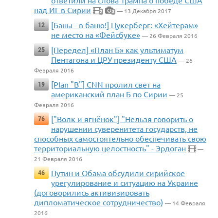
ответили на слова Трампа о победе США
над ИГ в Сирии
— 13 Декабря 2017
2
3
[Баны - в баню!] Цукерберг: «Хейтерам»
12
не место на «Фейсбуке»
— 26 Февраля 2016
[Передел] «План Б» как ультиматум
25
Пентагона и ЦРУ президенту США
— 26
Февраля 2016
[Plan "B"] CNN пролил свет на
19
американский план Б по Сирии
— 25
Февраля 2016
["Волк и ягнёнок"] "Нельзя говорить о
76
нарушении суверенитета государств, не
способных самостоятельно обеспечивать свою
территориальную целостность" - Эрдоган
—
21 Февраля 2016
Путин и Обама обсудили сирийское
46
урегулирование и ситуацию на Украине
(договорились активизировать
дипломатическое сотрудничество)
— 14 Февраля
2016