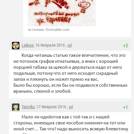
источник: forenable.com
LaRuss
, 16 Февраля 2016 ,
url
+2
Когда читаешь статью такое впечатление, что это
не потомок графов игнатьевых, а янки с хорошей
порцией табака за щекой и держаться надо от него
подальше, потому что от него исходит смрадный
запах и плюнуть он может прямо на вас.
Было бы хорошо, если бы он подавился собственным
враньем, слюной и злобой.
Tamriko
, 17 Февраля 2016 ,
url
+1
Мало ли идийотов как с той так и с нашей
стороны, имеющих свое «особое мнение» на тот или
иной счет… Так что? надо выносить всякую блевотину