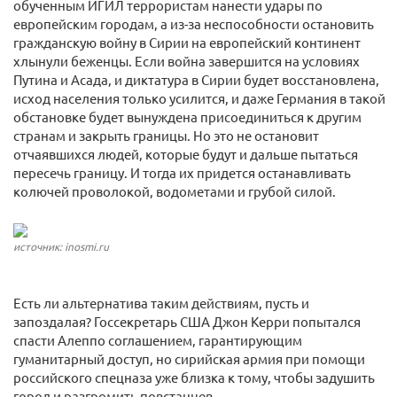
обученным ИГИЛ террористам нанести удары по
европейским городам, а из-за неспособности остановить
гражданскую войну в Сирии на европейский континент
хлынули беженцы. Если война завершится на условиях
Путина и Асада, и диктатура в Сирии будет восстановлена,
исход населения только усилится, и даже Германия в такой
обстановке будет вынуждена присоединиться к другим
странам и закрыть границы. Но это не остановит
отчаявшихся людей, которые будут и дальше пытаться
пересечь границу. И тогда их придется останавливать
колючей проволокой, водометами и грубой силой.
источник: inosmi.ru
Есть ли альтернатива таким действиям, пусть и
запоздалая? Госсекретарь США Джон Керри попытался
спасти Алеппо соглашением, гарантирующим
гуманитарный доступ, но сирийская армия при помощи
российского спецназа уже близка к тому, чтобы задушить
город и разгромить повстанцев.