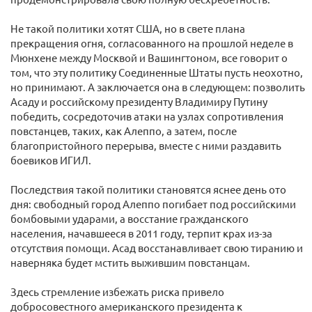
Не такой политики хотят США, но в свете плана
прекращения огня, согласованного на прошлой неделе в
Мюнхене между Москвой и Вашингтоном, все говорит о
том, что эту политику Соединенные Штаты пусть неохотно,
но принимают. А заключается она в следующем: позволить
Асаду и российскому президенту Владимиру Путину
победить, сосредоточив атаки на узлах сопротивления
повстанцев, таких, как Алеппо, а затем, после
благопристойного перерыва, вместе с ними раздавить
боевиков ИГИЛ.
Последствия такой политики становятся яснее день ото
дня: свободный город Алеппо погибает под российскими
бомбовыми ударами, а восстание гражданского
населения, начавшееся в 2011 году, терпит крах из-за
отсутствия помощи. Асад восстанавливает свою тиранию и
наверняка будет мстить выжившим повстанцам.
Здесь стремление избежать риска привело
добросовестного американского президента к