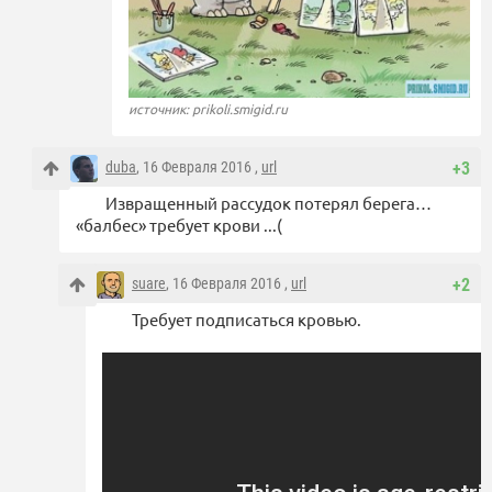
источник: prikoli.smigid.ru
duba
, 16 Февраля 2016 ,
url
+3
Извращенный рассудок потерял берега…
«балбес» требует крови ...(
suare
, 16 Февраля 2016 ,
url
+2
Требует подписаться кровью.