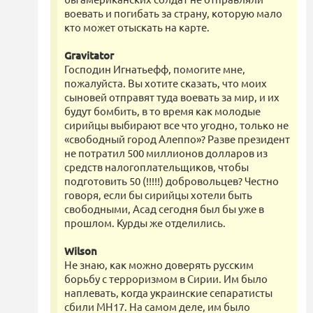
воевать и погибать за страну, которую мало
кто может отыскать на карте.
Gravitator
Господин Игнатьефф, помогите мне,
пожалуйста. Вы хотите сказать, что моих
сыновей отправят туда воевать за мир, и их
будут бомбить, в то время как молодые
сирийцы выбирают все что угодно, только не
«свободный город Алеппо»? Разве президент
не потратил 500 миллионов долларов из
средств налогоплательщиков, чтобы
подготовить 50 (!!!!!) добровольцев? Честно
говоря, если бы сирийцы хотели быть
свободными, Асад сегодня был бы уже в
прошлом. Курды же отделились.
Wilson
Не знаю, как можно доверять русским
борьбу с терроризмом в Сирии. Им было
наплевать, когда украинские сепаратисты
сбили МН17. На самом деле, им было