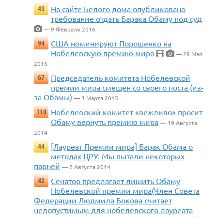
На сайте Белого дома опубликовано
43
требование отдать Барака Обаму под суд
— 9 Февраля 2016
США номинируют Порошенко на
94
Нобелевскую премию мира
— 28 Мая
2015
Председатель комитета Нобелевской
67
премии мира смещен со своего поста (из-
за Обамы)
— 3 Марта 2015
Нобелевский комитет «вежливо» просит
110
Обаму вернуть премию мира
— 19 Августа
2014
[Лауреат Премии мира] Барак Обама о
44
методах ЦРУ: Мы пытали некоторых
парней
— 2 Августа 2014
Сенатор предлагает лишить Обаму
42
Нобелевской премии мира(Член Совета
Федерации Людмила Бокова считает
недопустимым для нобелевского лауреата