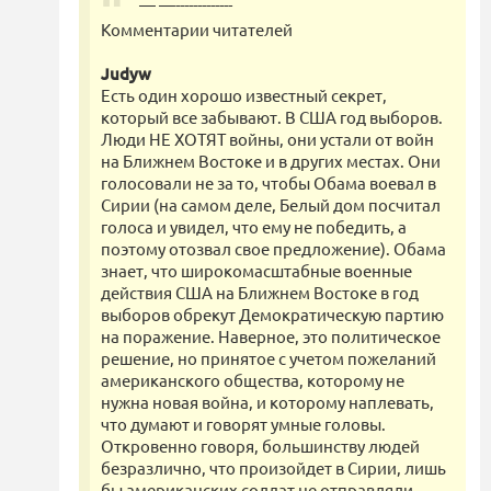
— —-------------
Комментарии читателей
Judyw
Есть один хорошо известный секрет,
который все забывают. В США год выборов.
Люди НЕ ХОТЯТ войны, они устали от войн
на Ближнем Востоке и в других местах. Они
голосовали не за то, чтобы Обама воевал в
Сирии (на самом деле, Белый дом посчитал
голоса и увидел, что ему не победить, а
поэтому отозвал свое предложение). Обама
знает, что широкомасштабные военные
действия США на Ближнем Востоке в год
выборов обрекут Демократическую партию
на поражение. Наверное, это политическое
решение, но принятое с учетом пожеланий
американского общества, которому не
нужна новая война, и которому наплевать,
что думают и говорят умные головы.
Откровенно говоря, большинству людей
безразлично, что произойдет в Сирии, лишь
бы американских солдат не отправляли