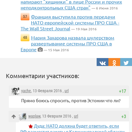
напирают "хищники" в лице России и прочих
неподконтрольных США стран"
— 6 Июня 2016
Франция выступила против передачи
57
НАТО европейской системы ПРО США -
The Wall Street Journal
— 19 Мая 2016
Мария Захарова назвала шулерством
48
развертывание системы ПРО США в
Европе
— 15 Мая 2016
Комментарии участников:
yache
, 13 Февраля 2016 ,
url
+17
Прямо боюсь спросить, против Эстонии что ли?
waplaw
, 13 Февраля 2016 ,
url
+3
Дуда: НАТО должна будет ответить, если
РФ разместит ракеты в Калининградской области