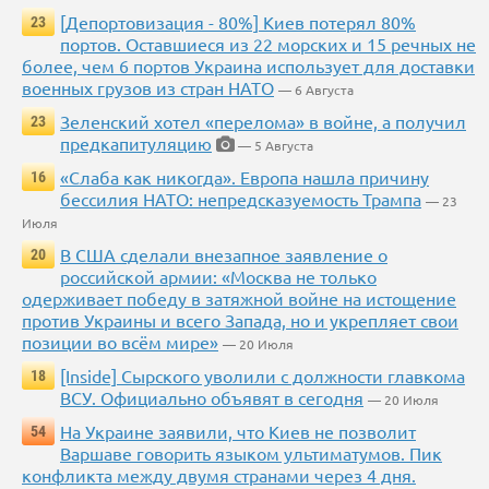
[Депортовизация - 80%] Киев потерял 80%
23
портов. Оставшиеся из 22 морских и 15 речных не
более, чем 6 портов Украина использует для доставки
военных грузов из стран НАТО
— 6 Августа
Зеленский хотел «перелома» в войне, а получил
23
предкапитуляцию
— 5 Августа
«Слаба как никогда». Европа нашла причину
16
бессилия НАТО: непредсказуемость Трампа
— 23
Июля
В США сделали внезапное заявление о
20
российской армии: «Москва не только
одерживает победу в затяжной войне на истощение
против Украины и всего Запада, но и укрепляет свои
позиции во всём мире»
— 20 Июля
[Inside] Сырского уволили с должности главкома
18
ВСУ. Официально объявят в сегодня
— 20 Июля
На Украине заявили, что Киев не позволит
54
Варшаве говорить языком ультиматумов. Пик
конфликта между двумя странами через 4 дня.