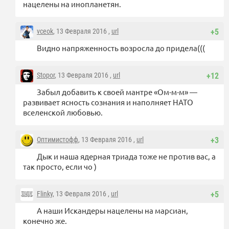
нацелены на инопланетян.
vceok
, 13 Февраля 2016 ,
url
+5
Видно напряженность возросла до придела(((
Stopor
, 13 Февраля 2016 ,
url
+12
Забыл добавить к своей мантре «Ом-м-м» —
развивает ясность сознания и наполняет НАТО
вселенской любовью.
Оптимистофф
, 13 Февраля 2016 ,
url
+3
Дык и наша ядерная триада тоже не против вас, а
так просто, если чо )
Flinky
, 13 Февраля 2016 ,
url
+5
А наши Искандеры нацелены на марсиан,
конечно же.