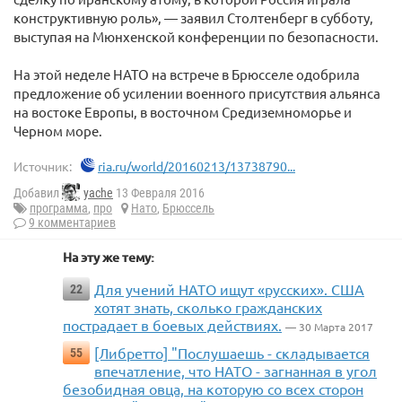
конструктивную роль», — заявил Столтенберг в субботу,
выступая на Мюнхенской конференции по безопасности.
На этой неделе НАТО на встрече в Брюсселе одобрила
предложение об усилении военного присутствия альянса
на востоке Европы, в восточном Средиземноморье и
Черном море.
Источник:
ria.ru/world/20160213/13738790...
Добавил
yache
13 Февраля 2016
программа
,
про
Нато
,
Брюссель
9 комментариев
На эту же тему:
Для учений НАТО ищут «русских». США
22
хотят знать, сколько гражданских
пострадает в боевых действиях.
— 30 Марта 2017
[Либретто] "Послушаешь - складывается
55
впечатление, что НАТО - загнанная в угол
безобидная овца, на которую со всех сторон