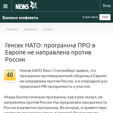
Вход
Военные конфликты
в мою ленту
2924
Лучшее
Хорошее
Новое
Генсек НАТО: программа ПРО в
Европе не направлена против
России
Генсек НАТО Йенс Столтенберг заявил, что
отметили
40
программа противоракетной обороны в Европе
не направлена против России, и в очередной раз
в архиве
предложил РФ прозрачность и участие.
«Наша баллистическая программа, как я уже сказал, не
направлена против России Мы предлагаем прозрачность
России в развитии программы. Во-вторых, я приветствую
сделку по иранскому атому, в которой Россия играла