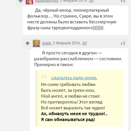
indiansummer
, 2 Февраля 2016 ,
url
+5
Да, чёрный юмор, пионерлагерный
фольклор… Но странно, Суаре, вы в этом
месте должны были вставить бессмертную
фразу сына турецкоподданного)))))))
suare
, 2 Февраля 2016 ,
url
+3
Я просто сегодня в другом —
разобранно-расслабленном — состоянии.
Примерно в таком:
сжальтесь надо мною.
Не смею требовать любви.
Быть может, за грехи мои,
Мой ангел, я любви не стою!
Но притворитесь! Этот взгляд
Всё может выразить так чудно!
Ах, обмануть меня не трудно!..
Я сам обманываться рад!