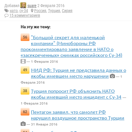
Добавил
suare
2 Февраля 2016
нато
,
су-34
Россия
,
Турция
,
Сирия
15 комментариев
На эту же тему:
"Большой секpет для маленькой
56
компании" (Минобороны РФ
прокомментировало заявление в НАТО о
«засекреченных» снимках российского Су-34)
— 1 Февраля 2016
МИД РФ: Турция не представила данных о
49
якобы имевшем место нарушении
— 1
Февраля 2016
Турция попросит РФ объяснить НАТО
38
якобы имевший место инцидент с Су-34
—
1 Февраля 2016
Пентагон заявил, что самолет РФ
62
нарушил воздушное пространство Турции
— 31 Января 2016