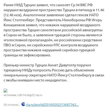
Ранее МИД Турции заявил, что самолет Су-34 ВКС РФ
нарушил воздушное пространство Турции в пятницу в 11.46
(12.46 мск). Аналогичное заявление сделал генсек НАТО
Йенс Столтенберг. Представитель Минобороны РФ Игорь
Конашенков заявил, что никаких нарушений воздушного
пространства Турции самолетами российской авиагруппы
в Сирии не было, а заявления турецкой стороны являются
«голословной пропагандой», ни российскими средствами
ПВО в Сирии, ни сирийскими РЛС контроля воздушного
пространства никаких нарушений сирийско-турецкой
границы не зафиксировано.
Премьер-министр Турции Ахмет Давутоглу поручил
турецкому МИДу попросить Россию дать объяснения
генеральному секретарю НАТО Йенсу Столтенбергу в связи
с якобы имевшим место инцидентом.
источник: cdn14.img22.ria.ru
Источник:
ria.ru/world/20160202/13687362...