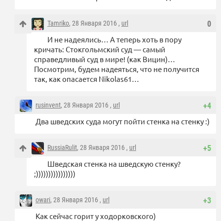
Tamriko
, 28 Января 2016 ,
url
0
И не надеялись… А теперь хоть в пору
кричать: Стокгольмский суд — самый
справедливый суд в мире! (как Вицин)…
Посмотрим, будем надеяться, что не получится
так, как опасается Nikolas61…
rusinvent
, 28 Января 2016 ,
url
+4
Два шведских суда могут пойти стенка на стенку :)
RussiaRulit
, 28 Января 2016 ,
url
+5
Шведская стенка на шведскую стенку?
;))))))))))))))))
owari
, 28 Января 2016 ,
url
+3
Как сейчас горит у ходорковского)