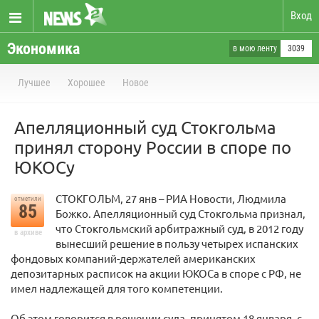
Вход
Экономика
в мою ленту
3039
Лучшее
Хорошее
Новое
Апелляционный суд Стокгольма
принял сторону России в споре по
ЮКОСу
СТОКГОЛЬМ, 27 янв – РИА Новости, Людмила
отметили
85
Божко. Апелляционный суд Стокгольма признал,
что Стокгольмский арбитражный суд, в 2012 году
в архиве
вынесший решение в пользу четырех испанских
фондовых компаний-держателей американских
депозитарных расписок на акции ЮКОСа в споре с РФ, не
имел надлежащей для того компетенции.
Об этом говорится в решении суда, принятом 18 января, с