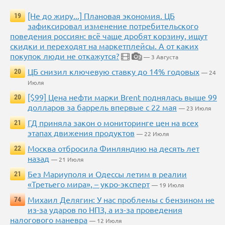
[Не до жиру...] Плановая экономия. ЦБ
19
зафиксировал изменение потребительского
поведения россиян: всё чаще дробят корзину, ищут
скидки и переходят на маркетплейсы. А от каких
покупок люди не откажутся?
— 3 Августа
7
ЦБ снизил ключевую ставку до 14% годовых
20
— 24
Июля
[$99] Цена нефти марки Brent поднялась выше 99
20
долларов за баррель впервые с 22 мая
— 23 Июля
ГД приняла закон о мониторинге цен на всех
21
этапах движения продуктов
— 22 Июля
Москва отбросила Финляндию на десять лет
22
назад
— 21 Июля
Без Мариуполя и Одессы летим в реалии
21
«Третьего мира», – укро-эксперт
— 19 Июля
Михаил Делягин: У нас проблемы с бензином не
74
из-за ударов по НПЗ, а из-за проведения
налогового маневра
— 12 Июля