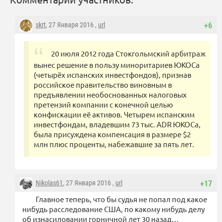
skrt
, 27 Января 2016 ,
url
+6
20 июля 2012 года Стокгольмский арбитраж
вынес решение в пользу миноритариев ЮКОСа
(четырёх испанских инвестфондов), признав
российское правительство виновным в
предъявлении необоснованных налоговых
претензий компании с конечной целью
конфискации её активов. Четырем испанским
инвестфондам, владевшим 73 тыс. ADR ЮКОСа,
была присуждена компенсация в размере $2
млн плюс проценты, набежавшие за пять лет.
Nikolas61
, 27 Января 2016 ,
url
+17
Главное теперь, что бы судья не попал под какое
нибудь расследование США, по какому нибудь делу
об изнасиловании горничной лет 30 назад…