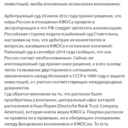
инвестиций, якобы вложенных испанскими компаниями.
Арбитражный суд 20 июля 2012 года принял решение, что
меры России в отношении ЮКОСа привели к
экспроприации и что РФ следует заплатить компенсацию.
Российская сторона подала в районный суд Стокгольма,
настаивая на том, что арбитраж не компетентен в
вопросах, касавшихся ЮКОСа и испанских компаний.
Районный суд в сентябре 2014 года сообщил, что иск
России считает необоснованным. Сейчас же
апелляционный суд принял иное решение, и в его основу
легло толкование двустороннего соглашения,
заключенного между Испанией и СССР в 1990 году о защите
инвестиций, и с учетом соответствующих международных
документов.
Суд обратил внимание на то, что расписки были
приобретены у компании, центральный офис которой
расположен в Нью-Йорке (Deutsche Bank Trust Company
Americas), которая имела акции ЮКОСа. Покупка расписок
не привела ни к правовым, ни к обязующим отношениям
между фондовыми компаниями и ЮКОСом. То есть