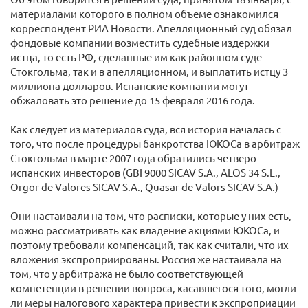
материалами которого в полном объеме ознакомился
корреспондент РИА Новости. Апелляционный суд обязал
фондовые компании возместить судебные издержки
истца, то есть РФ, сделанные им как районном суде
Стокгольма, так и в апелляционном, и выплатить истцу 3
миллиона долларов. Испанские компании могут
обжаловать это решение до 15 февраля 2016 года.
Как следует из материалов суда, вся история началась с
того, что после процедуры банкротства ЮКОСа в арбитраж
Стокгольма в марте 2007 года обратились четверо
испанских инвесторов (GBI 9000 SICAV S.A., ALOS 34 S.L.,
Orgor de Valores SICAV S.A., Quasar de Valors SICAV S.A.)
Они настаивали на том, что расписки, которые у них есть,
можно рассматривать как владение акциями ЮКОСа, и
поэтому требовали компенсаций, так как считали, что их
вложения экспроприированы. Россия же настаивала на
том, что у арбитража не было соответствующей
компетенции в решении вопроса, касавшегося того, могли
ли меры налогового характера привести к экспроприации