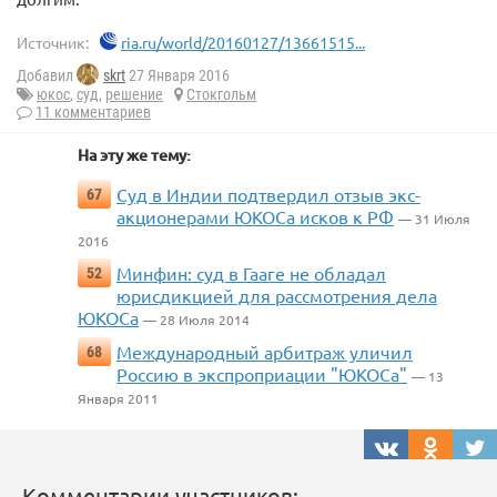
Источник:
ria.ru/world/20160127/13661515...
Добавил
skrt
27 Января 2016
юкос
,
суд
,
решение
Стокгольм
11 комментариев
На эту же тему:
Суд в Индии подтвердил отзыв экс-
67
акционерами ЮКОСа исков к РФ
— 31 Июля
2016
Минфин: суд в Гааге не обладал
52
юрисдикцией для рассмотрения дела
ЮКОСа
— 28 Июля 2014
Международный арбитраж уличил
68
Россию в экспроприации "ЮКОСа"
— 13
Января 2011
Комментарии участников: