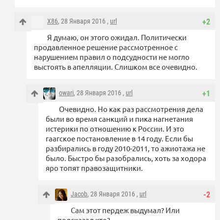
X86
, 28 Января 2016 ,
url
+2
Я думаю, он этого ожидал. Политически
продавленное решение рассмотренное с
нарушением правил о подсудности не могло
выстоять в апелляции. Слишком все очевидно.
owari
, 28 Января 2016 ,
url
+1
Очевидно. Но как раз рассмотрения дела
были во время санкций и пика нагнетания
истерики по отношению к России. И это
гаагское постановление в 14 году. Если бы
разбирались в году 2010-2011, то ажиотажа не
было. Быстро бы разобрались, хоть за ходора
яро топят правозащитники.
Jacob
, 28 Января 2016 ,
url
-2
Сам этот пердеж выдумал? Или
подсказал кто?