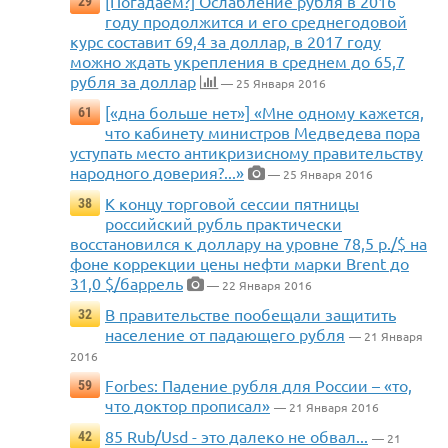
[Погадаем?] Ослабление рубля в 2016
29
году продолжится и его среднегодовой
курс составит 69,4 за доллар, в 2017 году
можно ждать укрепления в среднем до 65,7
рубля за доллар
— 25 Января 2016
[«дна больше нет»] «Мне одному кажется,
61
что кабинету министров Медведева пора
уступать место антикризисному правительству
народного доверия?...»
— 25 Января 2016
К концу торговой сессии пятницы
38
российский рубль практически
восстановился к доллару на уровне 78,5 р./$ на
фоне коррекции цены нефти марки Brent до
31,0 $/баррель
— 22 Января 2016
В правительстве пообещали защитить
32
население от падающего рубля
— 21 Января
2016
Forbes: Падение рубля для России – «то,
59
что доктор прописал»
— 21 Января 2016
85 Rub/Usd - это далеко не обвал...
42
— 21