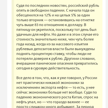
Судя по последним новостям, российский рубль
опять в свободном падении. С начала года он
обесценился на 12% и на целых 5% за один
только вторник — остановившись на отметке
чуть выше 83 по отношению к доллару. В
пятницу он укрепился, поскольку тот день был
удачным для нефти. Но даже и в этом случае его
стоимость значительно ниже, чем чуть более
года назад, когда из-за массового изъятия
рублевых депозитов власти были вынуждены
поднять процентную ставку, чтобы люди не
потеряли доверия к рублю. Другими словами,
вчерашние панические опасения превратились
сегодня в суровую действительность.
Все дело в том, что, как я уже говорил, у России
нет практически никакой экономики за
исключением экспорта нефти — то есть, у нее
сейчас экономики больше нет вообще. Судя по
падению экономического роста Китая, спрос на
нефть упал, но — что гораздо важнее — ее
просто слишком много добывают. За период