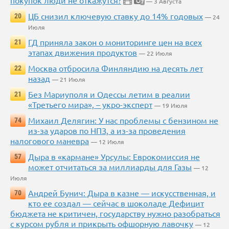
покупок люди не откажутся?
— 3 Августа
7
ЦБ снизил ключевую ставку до 14% годовых
20
— 24
Июля
ГД приняла закон о мониторинге цен на всех
21
этапах движения продуктов
— 22 Июля
Москва отбросила Финляндию на десять лет
22
назад
— 21 Июля
Без Мариуполя и Одессы летим в реалии
21
«Третьего мира», – укро-эксперт
— 19 Июля
Михаил Делягин: У нас проблемы с бензином не
74
из-за ударов по НПЗ, а из-за проведения
налогового маневра
— 12 Июля
Дыра в «кармане» Урсулы: Еврокомиссия не
57
может отчитаться за миллиарды для Газы
— 12
Июля
Андрей Бунич: Дыра в казне — искусственная, и
70
кто ее создал — сейчас в шоколаде Дефицит
бюджета не критичен, государству нужно разобраться
с курсом рубля и прикрыть офшорную лавочку
— 12