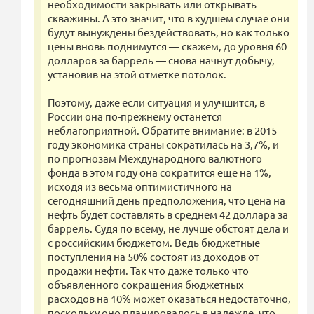
необходимости закрывать или открывать
скважины. А это значит, что в худшем случае они
будут вынуждены бездействовать, но как только
цены вновь поднимутся — скажем, до уровня 60
долларов за баррель — снова начнут добычу,
установив на этой отметке потолок.
Поэтому, даже если ситуация и улучшится, в
России она по-прежнему останется
неблагоприятной. Обратите внимание: в 2015
году экономика страны сократилась на 3,7%, и
по прогнозам Международного валютного
фонда в этом году она сократится еще на 1%,
исходя из весьма оптимистичного на
сегодняшний день предположения, что цена на
нефть будет составлять в среднем 42 доллара за
баррель. Судя по всему, не лучше обстоят дела и
с российским бюджетом. Ведь бюджетные
поступления на 50% состоят из доходов от
продажи нефти. Так что даже только что
объявленного сокращения бюджетных
расходов на 10% может оказаться недостаточно,
поскольку оно планировалось в надежде, что