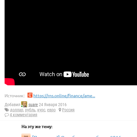
Источник:
https://rns.online/finance/ame...
Добавил
suare
24 Января 2016
доллар
,
рубль
,
курс
,
евро
Россия
4 комментария
На эту же тему: