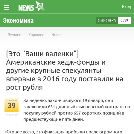
Вход
Экономика
в мою ленту
3039
Лучшее
Хорошее
Новое
[Это "Ваши валенки"]
Американские хедж-фонды и
другие крупные спекулянты
впервые в 2016 году поставили на
рост рубля
За неделю, закончившуюся 19 января, они
отметили
39
заключили 651 длинный фьючерсный контракт на
покупку рублей против 657 коротких позиций в
в архиве
предшествующие пять дней.
«Скорее всего, это фиксация прибыли после огромного