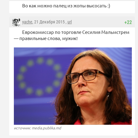
Во как можно палец из жопы высосать :)
yache
, 21 Декабря 2015 ,
url
+22
Еврокомиссар по торговле Сесилия Мальмстрем
— правильные слова, мужик!
источник: media.publika.md