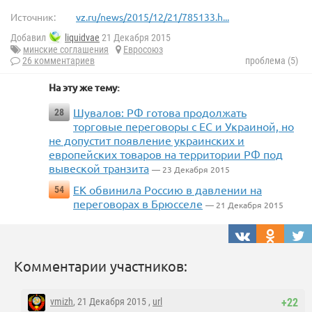
Источник:
vz.ru/news/2015/12/21/785133.h...
Добавил
liquidvae
21 Декабря 2015
минские соглашения
Евросоюз
26 комментариев
проблема (5)
На эту же тему:
Шувалов: РФ готова продолжать
28
торговые переговоры с ЕС и Украиной, но
не допустит появление украинских и
европейских товаров на территории РФ под
вывеской транзита
— 23 Декабря 2015
ЕК обвинила Россию в давлении на
54
переговорах в Брюсселе
— 21 Декабря 2015
Комментарии участников:
vmizh
, 21 Декабря 2015 ,
url
+22