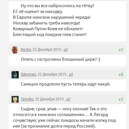
Ну что вы все набросились на тётку?
ЕС её оценит за находку.
В Европе минских нарушений череда!
Москву забанить треба навсегда!
Коварный Путин Киев не обманет!
Блестящий ход покруче геев станет!
Nezloi
, 22 Декабря 2015 ,
url
+1
Опять с гастролями блошиный цирк? :)
fakenews
, 22 Декабря 2015 ,
url
+5
Санкции продлили пусть теперь идут нахуй.
Tamriko
, 22 Декабря 2015 ,
url
+1
Сыдив, срав, упав — ногу зломав! Так и это
относится к минским соглашениям… А Легард
сочувствую: уже сейчас пиндосы начали копку под
нее (за признание долга перед Россией).