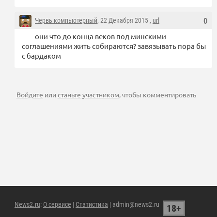
Червь компьютерный
, 22 Декабря 2015 ,
url
0
они что до конца веков под минскими
соглашениями жить собираются? завязывать пора бы
с бардаком
Войдите
или
станьте участником
, чтобы комментировать
News2.ru
:
О сервисе
|
Статистика
| admin@news2.ru
18+