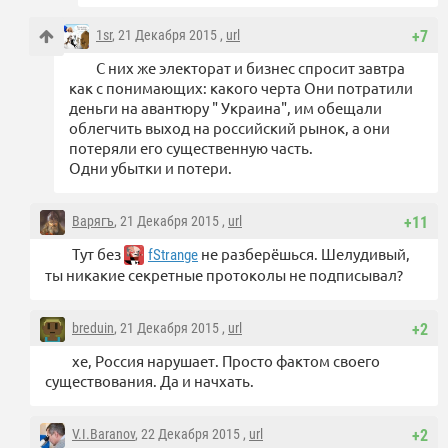
1sr
, 21 Декабря 2015 ,
url
+7
С них же электорат и бизнес спросит завтра
как с понимающих: какого черта Они потратили
деньги на авантюру " Украина", им обещали
облегчить выход на российский рынок, а они
потеряли его существенную часть.
Одни убытки и потери.
Варягъ
, 21 Декабря 2015 ,
url
+11
Тут без
не разберёшься. Шелудивый,
fStrange
ты никакие секретные протоколы не подписывал?
breduin
, 21 Декабря 2015 ,
url
+2
хе, Россия нарушает. Просто фактом своего
существования. Да и начхать.
V.I.Baranov
, 22 Декабря 2015 ,
url
+2