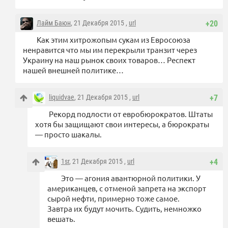
Лайм Баюн
, 21 Декабря 2015 ,
url
+20
Как этим хитрожопым сукам из Евросоюза
ненравится что мы им перекрыли транзит через
Украину на наш рынок своих товаров… Респект
нашей внешней политике…
liquidvae
, 21 Декабря 2015 ,
url
+7
Рекорд подлости от евробюрократов. Штаты
хотя бы защищают свои интересы, а бюрократы
— просто шакалы.
1sr
, 21 Декабря 2015 ,
url
+4
Это — агония авантюрной политики. У
американцев, с отменой запрета на экспорт
сырой нефти, примерно тоже самое.
Завтра их будут мочить. Судить, немножко
вешать.