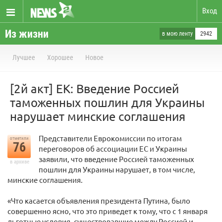
Вход
Из жизни
в мою ленту
2942
Лучшее
Хорошее
Новое
[2й акт] ЕК: Введение Россией
таможенных пошлин для Украины
нарушает минские соглашения
Представители Еврокомиссии по итогам
отметили
76
переговоров об ассоциации ЕС и Украины
заявили, что введение Россией таможенных
в архиве
пошлин для Украины нарушает, в том числе,
минские соглашения.
«Что касается объявления президента Путина, было
совершенно ясно, что это приведет к тому, что с 1 января
льготные условия, существовавшие между Россией и