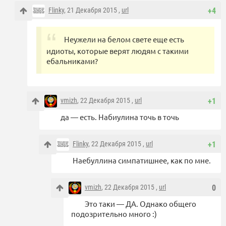
Flinky
, 21 Декабря 2015 ,
url
+4
Неужели на белом свете еще есть
идиоты, которые верят людям с такими
ебальниками?
vmizh
, 22 Декабря 2015 ,
url
+1
да — есть. Набиулина точь в точь
Flinky
, 22 Декабря 2015 ,
url
+1
Наебуллина симпатишнее, как по мне.
vmizh
, 22 Декабря 2015 ,
url
0
Это таки — ДА. Однако общего
подозрительно много :)