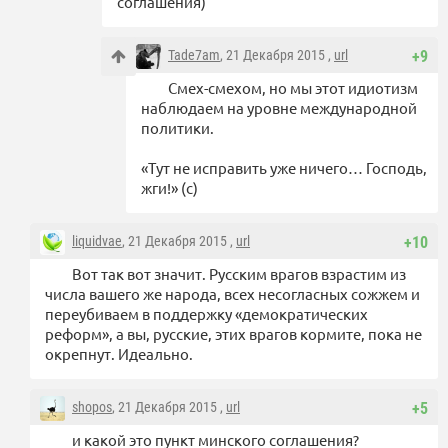
соглашения)
Tade7am
, 21 Декабря 2015 ,
url
+9
Смех-смехом, но мы этот идиотизм
наблюдаем на уровне международной
политики.
«Тут не исправить уже ничего… Господь,
жги!» (с)
liquidvae
, 21 Декабря 2015 ,
url
+10
Вот так вот значит. Русским врагов взрастим из
числа вашего же народа, всех несогласных сожжем и
переубиваем в поддержку «демократических
реформ», а вы, русские, этих врагов кормите, пока не
окрепнут. Идеально.
shopos
, 21 Декабря 2015 ,
url
+5
и какой это пункт минского соглашения?