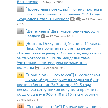
бесполезно
— 6 Апреля 2016
[Протестный потенциал] Почему протесты
17
населения начнутся не раньше 2018 года?
- социолог Наталья Тихонова
— 29 Февраля
3
3
2016
[Щепетнёвка] Два гусара: Бенкендорф и
15
Чаадаев
— 27 Февраля 2016
[Не знать Oxxxymiron!?] Ученица 11 класса
46
Настя Ан прочитала куплет из песни
«Переплетено» рэпера Oxxxymiron, выдав его
за стихотворение Осипа Мандельштама.
Учительница литературы не заметила
подмены
— 3 Февраля 2016
["Свои люди — сочтёмся"] В московской
44
школе «бедные» учителя подняли бунт
против «богатых». За 3 месяца 2015 года
несколько сотрудников получили премии на
общую сумму в 960, 940 и 315 тысяч рублей
—
29 Января 2016
["Ты - мне, я - тебе"] Почему коррупция в
32