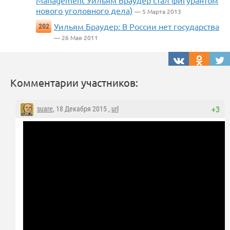
Management Уильям Браудер стал фигурантом
нового уголовного дела)
— 5 Марта 2013
Уильям Браудер: В России нет государства
202
— 26 Мая 2011
Комментарии участников:
suare
, 18 Декабря 2015 ,
url
+3