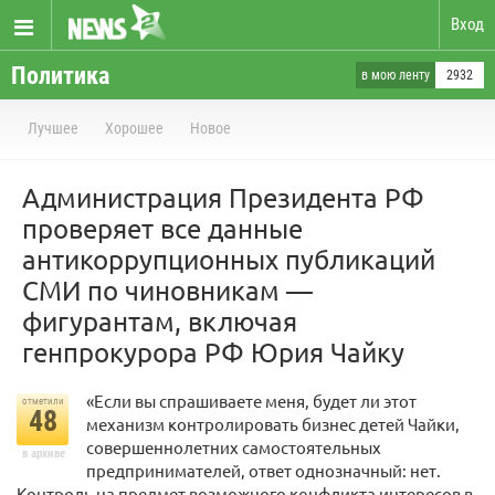
Вход
Политика
в мою ленту
2932
Лучшее
Хорошее
Новое
Администрация Президента РФ
проверяет все данные
антикоррупционных публикаций
СМИ по чиновникам —
фигурантам, включая
генпрокурора РФ Юрия Чайку
«Если вы спрашиваете меня, будет ли этот
отметили
48
механизм контролировать бизнес детей Чайки,
совершеннолетних самостоятельных
в архиве
предпринимателей, ответ однозначный: нет.
Контроль на предмет возможного конфликта интересов в