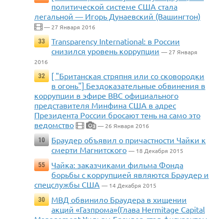
политической системе США стала
легальной — Игорь Дунаевский (Вашингтон)
— 27 Января 2016
Transparency International: в России
33
снизился уровень коррупции
— 27 Января
2016
[ "Британская стряпня или со сковородки
32
в огонь"] Бездоказательные обвинения в
коррупции в эфире ВВС официального
представителя Минфина США в адрес
Президента России бросают тень на само это
ведомство
— 26 Января 2016
3
Браудер объявил о причастности Чайки к
10
смерти Магнитского
— 18 Декабря 2015
Чайка: заказчиками фильма Фонда
55
борьбы с коррупцией являются Браудер и
спецслужбы США
— 14 Декабря 2015
МВД обвинило Браудера в хищении
30
акций «Газпрома»(Глава Hermitage Capital