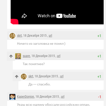
skrt
, 18 Декабря 2015 ,
url
+1
Ничего из заголовка не понял )
suare
, 18 Декабря 2015 ,
url
+1
Так понятнее?
skrt
, 18 Декабря 2015 ,
url
+1
Да — спасибо.
KaperDonjon
, 18 Декабря 2015 ,
url
-1
Укры всю малину обоссали российским оппам.