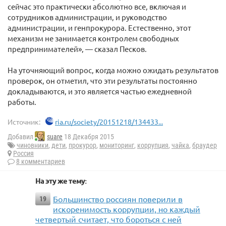
сейчас это практически абсолютно все, включая и
сотрудников администрации, и руководство
администрации, и генпрокурора. Естественно, этот
механизм не занимается контролем свободных
предпринимателей», — сказал Песков.
На уточняющий вопрос, когда можно ожидать результатов
проверок, он отметил, что эти результаты постоянно
докладываются, и это является частью ежедневной
работы.
Источник:
ria.ru/society/20151218/134433...
Добавил
suare
18 Декабря 2015
чиновники
,
дети
,
прокурор
,
мониторинг
,
коррупция
,
чайка
,
браудер
Россия
8 комментариев
На эту же тему:
Большинство россиян поверили в
19
искоренимость коррупции, но каждый
четвертый считает, что бороться с ней