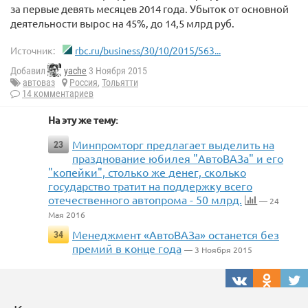
за первые девять месяцев 2014 года. Убыток от основной
деятельности вырос на 45%, до 14,5 млрд руб.
Источник:
rbc.ru/business/30/10/2015/563...
Добавил
yache
3 Ноября 2015
автоваз
Россия
,
Тольятти
14 комментариев
На эту же тему:
Минпромторг предлагает выделить на
23
празднование юбилея "АвтоВАЗа" и его
"копейки", столько же денег, сколько
государство тратит на поддержку всего
отечественного автопрома - 50 млрд.
— 24
Мая 2016
Менеджмент «АвтоВАЗа» останется без
34
премий в конце года
— 3 Ноября 2015