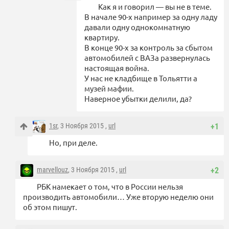
Как я и говорил — вы не в теме.
В начале 90-х например за одну ладу
давали одну однокомнатную
квартиру.
В конце 90-х за контроль за сбытом
автомобилей с ВАЗа развернулась
настоящая война.
У нас не кладбище в Тольятти а
музей мафии.
Наверное убытки делили, да?
1sr
, 3 Ноября 2015 ,
url
+1
Но, при деле.
marvellouz
, 3 Ноября 2015 ,
url
+2
РБК намекает о том, что в России нельзя
производить автомобили… Уже вторую неделю они
об этом пишут.