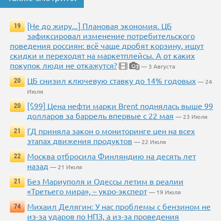
[Не до жиру...] Плановая экономия. ЦБ
19
зафиксировал изменение потребительского
поведения россиян: всё чаще дробят корзину, ищут
скидки и переходят на маркетплейсы. А от каких
покупок люди не откажутся?
— 3 Августа
7
ЦБ снизил ключевую ставку до 14% годовых
20
— 24
Июля
[$99] Цена нефти марки Brent поднялась выше 99
20
долларов за баррель впервые с 22 мая
— 23 Июля
ГД приняла закон о мониторинге цен на всех
21
этапах движения продуктов
— 22 Июля
Москва отбросила Финляндию на десять лет
22
назад
— 21 Июля
Без Мариуполя и Одессы летим в реалии
21
«Третьего мира», – укро-эксперт
— 19 Июля
Михаил Делягин: У нас проблемы с бензином не
74
из-за ударов по НПЗ, а из-за проведения