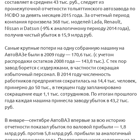
составляет в среднем 43 тыс. руб., следует из
промежуточной отчетности тольяттинского автозавода по
МСФО за девять месяцев 2015 года. За отчетный период
компания произвела 368 тыс. моделей Lada, Renault,
Nissan и Datsun (-9% к аналогичному периоду 2014 года),
получив чистый убыток в 15,9 млрд руб.
Самые крупные потери на одну собранную машину на
АвтоВАЗе были в 2009 году — 170,6 тыс. (с учетом
распродажи остатков 2008 года — 143,8 тыс.). С тех пор
завод борется с издержками, в частности сокращая
избыточный персонал. В 2014 году численность
работников предприятия сократилась на 14,4 тыс. человек,
примерно до 50 тыс., в текущем году запланировано
сокращение еще 1,1 тыс. сотрудников. По итогам прошлого
года каждая машина принесла заводу убыток в 43,2 тыс.
руб.
В январе—сентябре АвтоВАЗ впервые за всю историю
отчетности показал убыток по валовой прибыли — 1,8
млрд руб. против 5,8 млрд руб. прибыли за аналогичный
период прошлого года. Предприятие несет издержки из-за