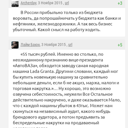
Archerday
, 3 Ноября 2015 ,
url
+3
В России прибыльно только из бюджета
воровать, да попрошайничать у бюджета как банки и
нефтяники, железнодоржники. А так весь бизнес
убыточный. Какой смысл на работу ходить.
Лайм Баюн
, 3 Ноября 2015 ,
url
+5
«55 тысяч рублей. Именно во столько, по
неожиданному признанию вице-президента
«АвтоВАЗа», обходится заводу самая народная
машина Lada Granta. Другими словами, каждый мог
бы купить новенькую машину за сравнительно
небольшие деньги, если б не акциз, маржа, налоги и
торговая накрутка.»… Ну хорошо, это возможно
озвучена себестоимость, неужели Все Остальное
действительно накручено, и даже оказывается Мало,
что с каждой машины убыток в 43тыс. Может нам
скинуться на независимый аудит, какого нибудь
брендового аудитора, а потом предъявить за
беспредельные накрутки на продаваемый