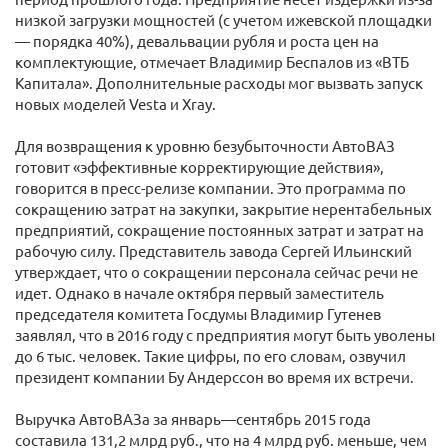
низкой загрузки мощностей (с учетом ижевской площадки
— порядка 40%), девальвации рубля и роста цен на
комплектующие, отмечает Владимир Беспалов из «ВТБ
Капитала». Дополнительные расходы мог вызвать запуск
новых моделей Vesta и Xray.
Для возвращения к уровню безубыточности АвтоВАЗ
готовит «эффективные корректирующие действия»,
говорится в пресс-релизе компании. Это программа по
сокращению затрат на закупки, закрытие нерентабельных
предприятий, сокращение постоянных затрат и затрат на
рабочую силу. Представитель завода Сергей Ильинский
утверждает, что о сокращении персонала сейчас речи не ​
идет. Однако в начале октября первый заместитель
председателя комитета Госдумы Владимир Гутенев
заявлял, что в 2016 году с предприятия могут быть уволены
до 6 тыс. человек. Такие цифры, по его словам, озвучил
президент компании Бу Андерссон во время их встречи.
Выручка АвтоВАЗа за январь—сентябрь 2015 года
составила 131,2 млрд руб., что на 4 млрд руб. меньше, чем