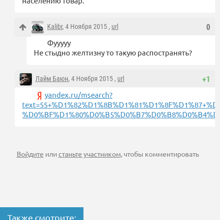
населению товар.
Kalibr
, 4 Ноября 2015 ,
url
0
Фууууу
Не стыдно желтизну то такую распостранять?
Лайм Баюн
, 4 Ноября 2015 ,
url
+1
yandex.ru/msearch?
text=55+%D1%82%D1%8B%D1%81%D1%8F%D1%87
%D0%BF%D1%80%D0%B5%D0%B7%D0%B8%D0%B4%D0
Войдите
или
станьте участником
, чтобы комментировать
Также смотрите: