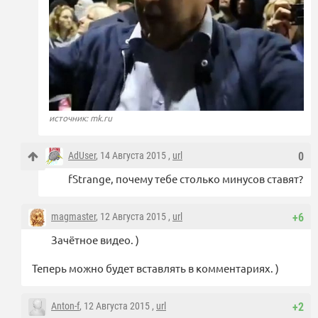
источник: mk.ru
AdUser
, 14 Августа 2015 ,
url
0
fStrange, почему тебе столько минусов ставят?
magmaster
, 12 Августа 2015 ,
url
+6
Зачётное видео. )
Теперь можно будет вставлять в комментариях. )
Anton-f
, 12 Августа 2015 ,
url
+2