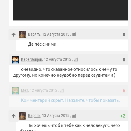
Варягъ
, 12 Августа 2015 ,
url
0
Да пёс с ними!
KaperDonjon
, 12 Августа 2015 ,
url
0
очевидно, что сказанное относилось к чему то
другому, но конечно неудобно перед саудитами )
Mez
, 12 Августа 2015 ,
url
-6
Комментарий скрыт. Нажмите, чтобы показать.
Варягъ
, 13 Августа 2015 ,
url
+2
Ты хочешь чтоб к тебе как к человеку? С чего
бы это?