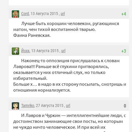
Cord
, 13 Августа 2015 ,
url
+4
Лучше быть хорошим человеком, ругающимся
матом, чем тихой воспитанной тварью.
Фаина Раневская.
Йохх
, 13 Августа 2015 ,
url
+3
Наконец-то оппозиция прислушалась к словам
Лаврова!!! Раньше всё глухими притворялись,
оказывается у них отличный слух, но только
избирательный.
Больше х… в надо в их сторону посылать, смотришь и
отношения нормализуется.
Tamriko
, 27 Августа 2015 ,
url
0
И Лавров и Чуркин — интеллигентнейшие люди, с
достоинством занимающие свои посты, но которым
не чуждо ничто человеческое. И при всей их