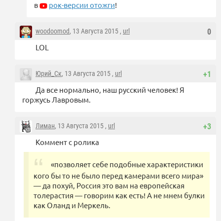
в
рок-версии отожги
!
woodoomod
, 13 Августа 2015 ,
url
0
LOL
Юрий_Ск
, 13 Августа 2015 ,
url
+1
Да все нормально, наш русский человек! Я
горжусь Лавровым.
Лиман
, 13 Августа 2015 ,
url
+3
Коммент с ролика
«позволяет себе подобные характеристики
кого бы то не было перед камерами всего мира»
— да похуй, Россия это вам на европейская
толерастия — говорим как есть! А не мнем булки
как Оланд и Меркель.