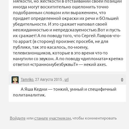
мягкости, но жесткости в отстаивании своей позиции
иногда могут восхитительно ошеломить точно
подобранным словцом или выражением, что
придает определенной окраски их речи и бОльшей
убедительности. И это сражает наповал своей
неожиданностью и непредсказуемостью.Вот и пусть
их сражает! А по поводу того, что Сергей Лавров что-
то appart (в сторону) произнес просебя, не для
публики, так это касалось, по-моему,
телевизионщиков, которые в это время что-то
намутили со звуком. А по поводу «дипломата» крепко
ответил «странномубезбуквыТ» — некий axes.
Tamriko
, 27 Августа 2015 ,
url
0
А Яша Кедми — тонкий, умный и специфичный
политаналитик.
Войдите
или
станьте участником
, чтобы комментировать