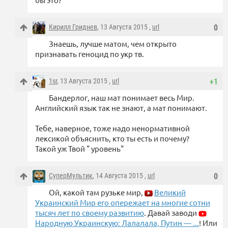
Кирилл Гриднев
, 13 Августа 2015 ,
url
0
Знаешь, лучше матом, чем открыто
признавать геноцид по укр тв.
1sr
, 13 Августа 2015 ,
url
+1
Бандерлог, наш мат понимает весь Мир.
Английский язык так не знают, а мат понимают.
Тебе, наверное, тоже надо ненормативной
лексикой объяснить, кто ты есть и почему?
Такой уж Твой " уровень"
СуперМультик
, 14 Августа 2015 ,
url
0
Ой, какой там рузьке мир,
Великий
Украинский Мир его опережает на многие сотни
тысяч лет по своему развитию
. Давай заводи
Народную Украинскую: Лалалала, Путин — ...
! Или