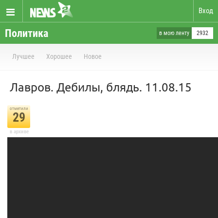
Вход
Политика
в мою ленту
2932
Лучшее
Хорошее
Новое
Лавров. Дебилы, блядь. 11.08.15
отметили
29
в архиве