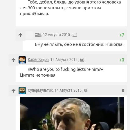
Тебе, дебил, блядь, до уровня этого человека
лет 300 говном плыть, смачно при этом
прихлёбывая.
X86
, 12 Августа 2015 ,
url
+7
Ему не плыть, оно не в состоянии. Никогда.
KaperDonjon
, 12 Августа 2015 ,
url
+3
«Who are you to fucking lecture him?»
Цитата не точная
СуперМультик
, 14 Августа 2015 ,
url
0