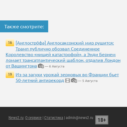
Также смотрите:
[Англостро́фа] Англосаксонский мир рушится:
16
Трамп публично обозвал Соединенное
Королевство «нищей катастрофой», а Энди Бернем
ломает трансатлантический шаблон, отдалив Лондон
от Вашингтона
— 6 Августа
3
Из-за засухи урожай зерновых во Франции бьет
19
50-летний антирекорд
— 5 Августа
3
News2.ru
:
О сервисе
|
Статистика
| admin@news2.ru
18+