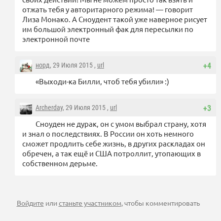
отжать тебя у авторитарного режима! — говорит
Лиза Монако. А Сноудент такой уже наверное рисует
им большой электронный фак для пересылки по
электронной почте
норд
, 29 Июля 2015 ,
url
+4
«Выходи-ка Билли, чтоб тебя убили» :)
Archerday
, 29 Июля 2015 ,
url
+3
Сноуден не дурак, он с умом выбрал страну, хотя
и знал о последствиях. В России он хоть немного
сможет продлить себе жизнь, в других раскладах он
обречен, а так ещё и США потроллит, утопающих в
собственном дерьме.
Войдите
или
станьте участником
, чтобы комментировать