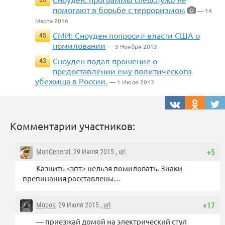
помогают в борьбе с терроризмом
— 14
Марта 2016
СМИ: Сноуден попросил власти США о
45
помиловании
— 3 Ноября 2013
Сноуден подал прошение о
43
предоставлении ему политического
убежища в России.
— 1 Июля 2013
Комментарии участников:
MonGeneral
, 29 Июля 2015 ,
url
+5
Казнить <зпт> нельзя помиловать. Знаки
препинания расставлены…
Mopok
, 29 Июля 2015 ,
url
+17
— приезжай домой на электрический стул