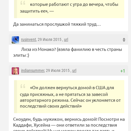
которые работают с утра до вечера, чтобы
защитить ее», —
Да заниматься прослушкой тяжкий труд…
rusinvent
, 29 Июля 2015 ,
url
0
Лиза из Монако? (взяла фамилию в честь страны
элиты :)
indiansummer
, 29 Июля 2015 ,
url
+1
«Он должен вернуться домой в США для
суда присяжных, а не прятаться за завесой
авторитарного режима. Сейчас он уклоняется от
последствий своих действий»
Сноуден, будь мужиком, вернись домой! Посмотри на
Каддафи, Хусейна — они ответили за последствия
своих действий! Мы не можем просто так взять и