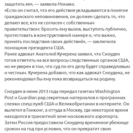
защитить ее», — заявила Монако.
«Если он считал, что его действия укладываются в понятие
гражданского неповиновения, он должен сделать то, что
делают все, кто не согласен с собственным
правительством: бросить ему вызов, выступить публично,
протестовать в конструктивной манере и, что важно,
принять последствия своих действий», — заключила
помощник президента США.
Ранее адвокат Анатолий Кучерена заявил, что Сноуден
готов ответить на все вопросы следственных органов США,
но не уверен в том, что суд по его делу будет справедливым
и честным. Кучерена добавил, что как адвокат Сноудена, не
рекомендовал бы ему пока возвращаться на родину.
Сноуден в июне 2013 года передал газетам Washington
Post и Guardian ряд секретных материалов о программах
слежки спецслужб США и Великобритании в интернете. Он
вылетел в Гонконг, а оттуда в Москву, где некоторое время
находился в транзитной зоне московского аэропорта.
Затем Россия предоставила Сноудену временное убежище
сроком на год при условии, что он прекратит свою