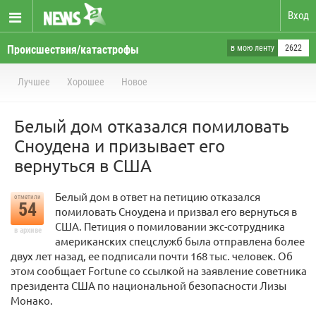
Вход
Происшествия/катастрофы
в мою ленту
2622
Лучшее
Хорошее
Новое
Белый дом отказался помиловать
Сноудена и призывает его
вернуться в США
Белый дом в ответ на петицию отказался
отметили
54
помиловать Сноудена и призвал его вернуться в
США. Петиция о помиловании экс-сотрудника
в архиве
американских спецслужб была отправлена более
двух лет назад, ее подписали почти 168 тыс. человек. Об
этом сообщает Fortune со ссылкой на заявление советника
президента США по национальной безопасности Лизы
Монако.