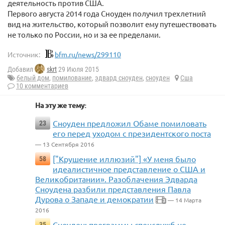
деятельность против США.
Первого августа 2014 года Сноуден получил трехлетний
вид на жительство, который позволит ему путешествовать
не только по России, но и за ее пределами.
Источник:
bfm.ru/news/299110
Добавил
skrt
29 Июля 2015
белый дом
,
помилование
,
эдвард сноуден
,
сноуден
Сша
10 комментариев
На эту же тему:
Сноуден предложил Обаме помиловать
23
его перед уходом с президентского поста
— 13 Сентября 2016
["Крушение иллюзий"] «У меня было
58
идеалистичное представление о США и
Великобритании». Разоблачения Эдварда
Сноудена разбили представления Павла
Дурова о Западе и демократии
— 14 Марта
3
2016
Сноуден: программы спецслужб не
35