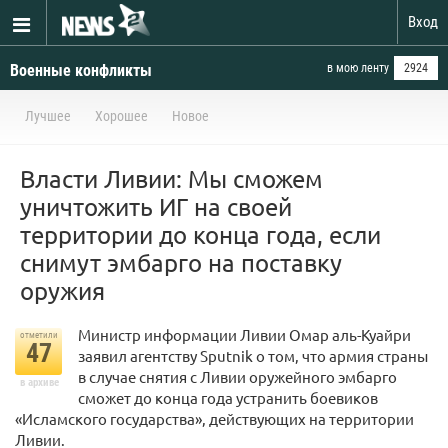
Вход
Военные конфликты
в мою ленту
2924
Лучшее
Хорошее
Новое
Власти Ливии: Мы сможем
уничтожить ИГ на своей
территории до конца года, если
снимут эмбарго на поставку
оружия
Министр информации Ливии Омар аль-Куайри
отметили
47
заявил агентству Sputnik о том, что армия страны
в случае снятия с Ливии оружейного эмбарго
в архиве
сможет до конца года устранить боевиков
«Исламского государства», действующих на территории
Ливии.