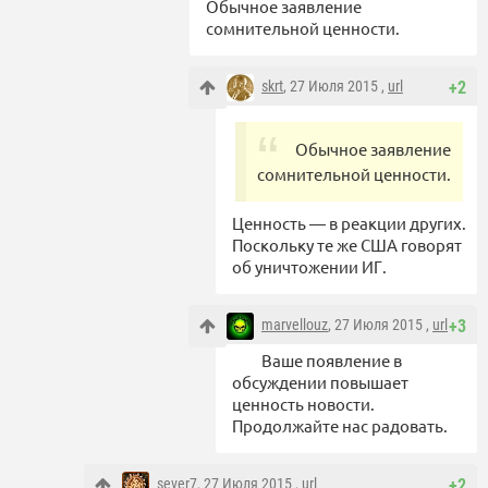
Обычное заявление
сомнительной ценности.
skrt
, 27 Июля 2015 ,
url
+2
Обычное заявление
сомнительной ценности.
Ценность — в реакции других.
Поскольку те же США говорят
об уничтожении ИГ.
marvellouz
, 27 Июля 2015 ,
url
+3
Ваше появление в
обсуждении повышает
ценность новости.
Продолжайте нас радовать.
sever7
, 27 Июля 2015 ,
url
+2