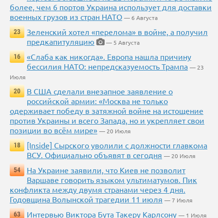
более, чем 6 портов Украина использует для доставки
военных грузов из стран НАТО
— 6 Августа
Зеленский хотел «перелома» в войне, а получил
23
предкапитуляцию
— 5 Августа
«Слаба как никогда». Европа нашла причину
16
бессилия НАТО: непредсказуемость Трампа
— 23
Июля
В США сделали внезапное заявление о
20
российской армии: «Москва не только
одерживает победу в затяжной войне на истощение
против Украины и всего Запада, но и укрепляет свои
позиции во всём мире»
— 20 Июля
[Inside] Сырского уволили с должности главкома
18
ВСУ. Официально объявят в сегодня
— 20 Июля
На Украине заявили, что Киев не позволит
54
Варшаве говорить языком ультиматумов. Пик
конфликта между двумя странами через 4 дня.
Годовщина Волынской трагедии 11 июля
— 7 Июля
Интервью Виктора Бута Такеру Карлсону
63
— 1 Июля