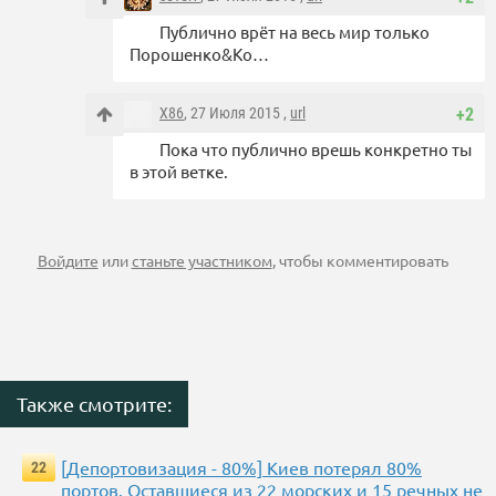
Публично врёт на весь мир только
Порошенко&Ко…
X86
, 27 Июля 2015 ,
url
+2
Пока что публично врешь конкретно ты
в этой ветке.
Войдите
или
станьте участником
, чтобы комментировать
Также смотрите:
[Депортовизация - 80%] Киев потерял 80%
22
портов. Оставшиеся из 22 морских и 15 речных не