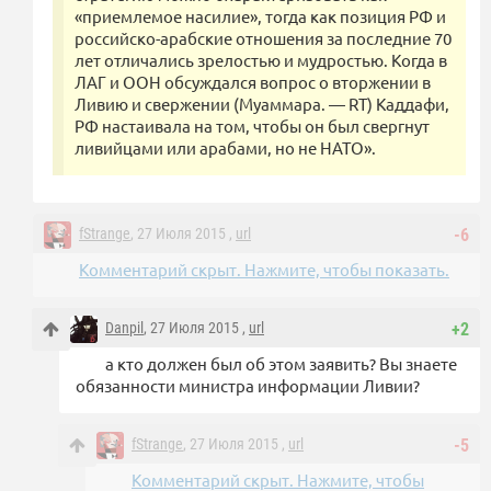
«приемлемое насилие», тогда как позиция РФ и
российско-арабские отношения за последние 70
лет отличались зрелостью и мудростью. Когда в
ЛАГ и ООН обсуждался вопрос о вторжении в
Ливию и свержении (Муаммара. — RT) Каддафи,
РФ настаивала на том, чтобы он был свергнут
ливийцами или арабами, но не НАТО».
fStrange
, 27 Июля 2015 ,
url
-6
Комментарий скрыт. Нажмите, чтобы показать.
Danpil
, 27 Июля 2015 ,
url
+2
а кто должен был об этом заявить? Вы знаете
обязанности министра информации Ливии?
fStrange
, 27 Июля 2015 ,
url
-5
Комментарий скрыт. Нажмите, чтобы