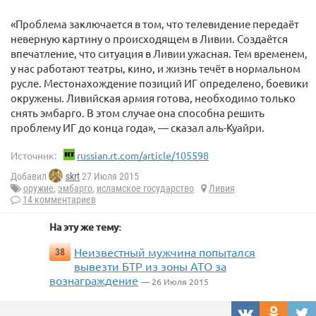
«Проблема заключается в том, что телевидение передаёт
неверную картину о происходящем в Ливии. Создаётся
впечатление, что ситуация в Ливии ужасная. Тем временем,
у нас работают театры, кино, и жизнь течёт в нормальном
русле. Местонахождение позиций ИГ определено, боевики
окружены. Ливийская армия готова, необходимо только
снять эмбарго. В этом случае она способна решить
проблему ИГ до конца года», — сказал аль-Куайри.
Источник:
russian.rt.com/article/105598
Добавил
skrt
27 Июля 2015
оружие
,
эмбарго
,
исламское государство
Ливия
14 комментариев
На эту же тему:
Неизвестный мужчина попытался
38
вывезти БТР из зоны АТО за
вознаграждение
— 26 Июля 2015