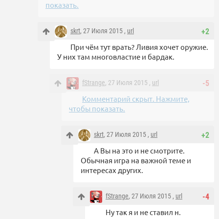
показать.
skrt
, 27 Июля 2015 ,
url
+2
При чём тут врать? Ливия хочет оружие.
У них там многовластие и бардак.
fStrange
, 27 Июля 2015 ,
url
-5
Комментарий скрыт. Нажмите,
чтобы показать.
skrt
, 27 Июля 2015 ,
url
+2
А Вы на это и не смотрите.
Обычная игра на важной теме и
интересах других.
fStrange
, 27 Июля 2015 ,
url
-4
Ну так я и не ставил н.