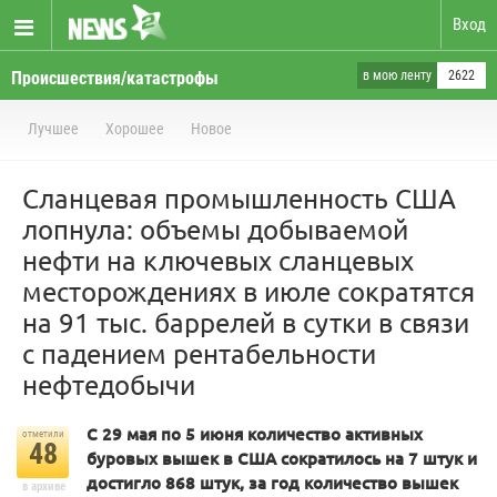
Вход
Происшествия/катастрофы
в мою ленту
2622
Лучшее
Хорошее
Новое
Сланцевая промышленность США
лопнула: объемы добываемой
нефти на ключевых сланцевых
месторождениях в июле сократятся
на 91 тыс. баррелей в сутки в связи
с падением рентабельности
нефтедобычи
С 29 мая по 5 июня количество активных
отметили
48
буровых вышек в США сократилось на 7 штук и
достигло 868 штук, за год количество вышек
в архиве