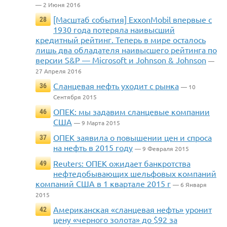
— 2 Июня 2016
[Масштаб события] ExxonMobil впервые с
28
1930 года потеряла наивысший
кредитный рейтинг. Теперь в мире осталось
лишь два обладателя наивысшего рейтинга по
версии S&P — Microsoft и Johnson & Johnson
—
27 Апреля 2016
Сланцевая нефть уходит с рынка
36
— 10
Сентября 2015
ОПЕК: мы задавим сланцевые компании
46
США
— 9 Марта 2015
ОПЕК заявила о повышении цен и спроса
37
на нефть в 2015 году
— 9 Февраля 2015
Reuters: ОПЕК ожидает банкротства
49
нефтедобывающих шельфовых компаний
компаний США в 1 квартале 2015 г
— 6 Января
2015
Американская «сланцевая нефть» уронит
42
цену «черного золота» до $92 за