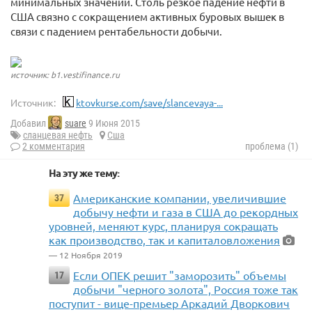
минимальных значений. Столь резкое падение нефти в
США связно с сокращением активных буровых вышек в
связи с падением рентабельности добычи.
источник: b1.vestifinance.ru
Источник:
ktovkurse.com/save/slancevaya-...
Добавил
suare
9 Июня 2015
сланцевая нефть
Сша
2 комментария
проблема (1)
На эту же тему:
Американские компании, увеличившие
37
добычу нефти и газа в США до рекордных
уровней, меняют курс, планируя сокращать
как производство, так и капиталовложения
— 12 Ноября 2019
Если ОПЕК решит "заморозить" объемы
17
добычи "черного золота", Россия тоже так
поступит - вице-премьер Аркадий Дворкович