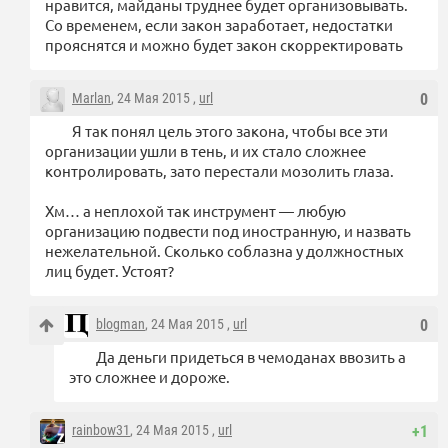
нравится, майданы труднее будет организовывать.
Со временем, если закон заработает, недостатки
прояснятся и можно будет закон скорректировать
Marlan
, 24 Мая 2015 ,
url
0
Я так понял цель этого закона, чтобы все эти
организации ушли в тень, и их стало сложнее
контролировать, зато перестали мозолить глаза.
Хм… а неплохой так инструмент — любую
организацию подвести под иностранную, и назвать
нежелательной. Сколько соблазна у должностных
лиц будет. Устоят?
blogman
, 24 Мая 2015 ,
url
0
Да деньги придеться в чемоданах ввозить а
это сложнее и дороже.
rainbow31
, 24 Мая 2015 ,
url
+1