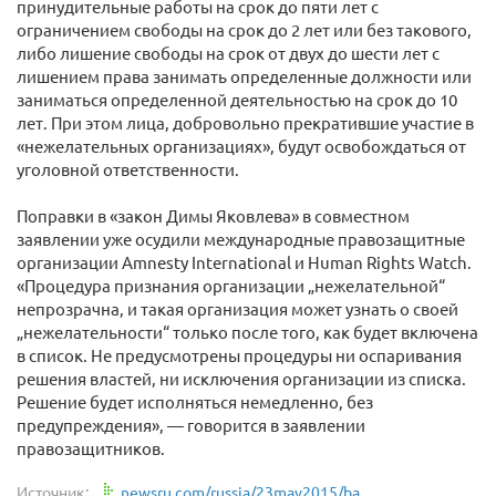
принудительные работы на срок до пяти лет с
ограничением свободы на срок до 2 лет или без такового,
либо лишение свободы на срок от двух до шести лет с
лишением права занимать определенные должности или
заниматься определенной деятельностью на срок до 10
лет. При этом лица, добровольно прекратившие участие в
«нежелательных организациях», будут освобождаться от
уголовной ответственности.
Поправки в «закон Димы Яковлева» в совместном
заявлении уже осудили международные правозащитные
организации Amnesty International и Human Rights Watch.
«Процедура признания организации „нежелательной“
непрозрачна, и такая организация может узнать о своей
„нежелательности“ только после того, как будет включена
в список. Не предусмотрены процедуры ни оспаривания
решения властей, ни исключения организации из списка.
Решение будет исполняться немедленно, без
предупреждения», — говорится в заявлении
правозащитников.
Источник:
newsru.com/russia/23may2015/ba...