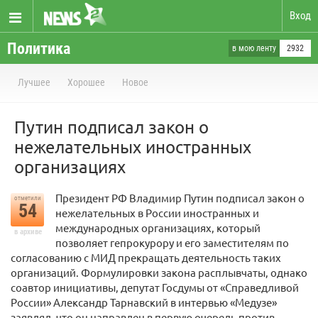
Вход
Политика
в мою ленту
2932
Лучшее
Хорошее
Новое
Путин подписал закон о
нежелательных иностранных
организациях
Президент РФ Владимир Путин подписал закон о
отметили
54
нежелательных в России иностранных и
международных организациях, который
в архиве
позволяет гепрокурору и его заместителям по
согласованию с МИД прекращать деятельность таких
организаций. Формулировки закона расплывчаты, однако
соавтор инициативы, депутат Госдумы от «Справедливой
России» Александр Тарнавский в интервью «Медузе»
заявлял, что он направлен в первую очередь против