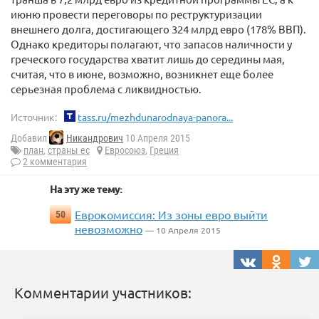
июню провести переговоры по реструктуризации
внешнего долга, достигающего 324 млрд евро (178% ВВП).
Однако кредиторы полагают, что запасов наличности у
греческого государства хватит лишь до середины мая,
считая, что в июне, возможно, возникнет еще более
серьезная проблема с ликвидностью.
Источник:
tass.ru/mezhdunarodnaya-panora...
Добавил
Никандрович
10 Апреля 2015
план
,
страны ес
Евросоюз
,
Греция
2 комментария
На эту же тему:
Еврокомиссия: Из зоны евро выйти
50
невозможно
— 10 Апреля 2015
Комментарии участников: