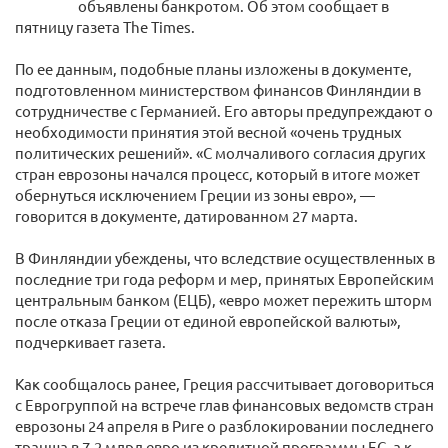
объявлены банкротом. Об этом сообщает в
пятницу газета The Times.
По ее данным, подобные планы изложены в документе,
подготовленном министерством финансов Финляндии в
сотрудничестве с Германией. Его авторы предупреждают о
необходимости принятия этой весной «очень трудных
политических решений». «С молчаливого согласия других
стран еврозоны начался процесс, который в итоге может
обернуться исключением Греции из зоны евро», —
говорится в документе, датированном 27 марта.
В Финляндии убеждены, что вследствие осуществленных в
последние три года реформ и мер, принятых Европейским
центральным банком (ЕЦБ), «евро может пережить шторм
после отказа Греции от единой европейской валюты»,
подчеркивает газета.
Как сообщалось ранее, Греция рассчитывает договориться
с Еврогруппой на встрече глав финансовых ведомств стран
еврозоны 24 апреля в Риге о разблокировании последнего
транша в 7,2 млрд евро из кредитной программы ЕС, а к