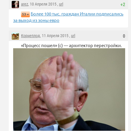
arez
, 10 Апреля 2015 ,
url
+2
Более 100 тыс. граждан Италии подписались
53
за выход из зоны евро
Корнеплод
, 11 Апреля 2015 ,
url
0
«Процесс пошел» (с) — архитектор перестройки.