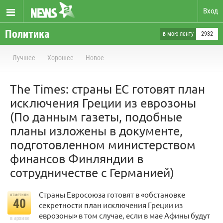
Вход
Политика
в мою ленту
2932
Лучшее
Хорошее
Новое
The Times: страны ЕС готовят план
исключения Греции из еврозоны
(По данным газеты, подобные
планы изложены в документе,
подготовленном министерством
финансов Финляндии в
сотрудничестве с Германией)
Страны Евросоюза готовят в «обстановке
отметили
40
секретности план исключения Греции из
еврозоны» в том случае, если в мае Афины будут
в архиве