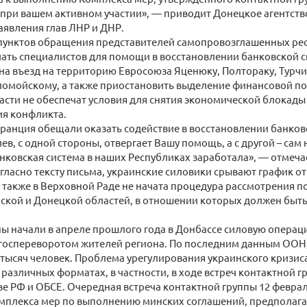
 при вашем активном участии», — приводит Донецкое агентств
аявления глав ЛНР и ДНР.
 пунктов обращения представителей самопровозглашенных рес
ать специалистов для помощи в восстановлении банковской 
 на въезд на территорию Евросоюза Яценюку, Полтораку, Турчи
ломойскому, а также приостановить выделение финансовой по
асти не обеспечат условия для снятия экономической блокады
ия конфликта.
ранция обещали оказать содействие в восстановлении банков
ев, с одной стороны, отвергает Вашу помощь, а с другой – сам 
анковская система в наших Республиках заработала», — отмеча
огласно тексту письма, украинские силовики срывают график о
 также в Верховной Раде не начата процедура рассмотрения п
нской и Донецкой областей, в отношении которых должен быт
ы начали в апреле прошлого года в Донбассе силовую операц
госпереворотом жителей региона. По последним данным ООН
 тысяч человек. Проблема урегулирования украинского кризис
 различных форматах, в частности, в ходе встреч контактной г
е РФ и ОБСЕ. Очередная встреча контактной группы 12 февра
мплекса мер по выполнению минских соглашений, предполагаю