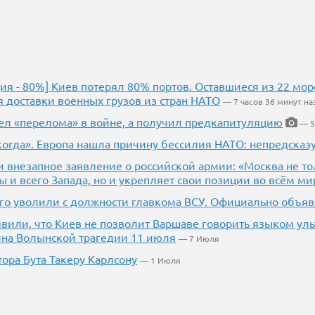
ия - 80%] Киев потерял 80% портов. Оставшиеся из 22 морс
я доставки военных грузов из стран НАТО
— 7 часов 36 минут на
ел «перелома» в войне, а получил предкапитуляцию
— 5
когда». Европа нашла причину бессилия НАТО: непредсказ
 внезапное заявление о российской армии: «Москва не то
ы и всего Запада, но и укрепляет свои позиции во всём ми
кого уволили с должности главкома ВСУ. Официально объяв
явили, что Киев не позволит Варшаве говорить языком ул
ина Волынской трагедии 11 июля
— 7 Июля
ора Бута Такеру Карлсону
— 1 Июля