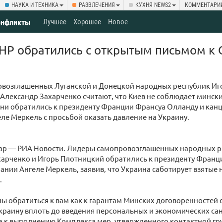
НАУКА И ТЕХНИКА
РАЗВЛЕЧЕНИЯ
КУХНЯ NEWS2
КОММЕНТАРИ
Лучшее
Хорошее
Новое
онфликты
НР обратились с открытым письмом к 
овозглашенных Луганской и Донецкой народных республик Иг
Александр Захарченко считают, что Киев не соблюдает минск
ни обратились к президенту Франции Франсуа Олланду и кан
ле Меркель с просьбой оказать давление на Украину.
ар — РИА Новости. Лидеры самопровозглашенных народных р
харченко и Игорь Плотницкий обратились к президенту Франц
ании Ангеле Меркель, заявив, что Украина саботирует взятые 
.
 обратиться к вам как к гарантам Минских договоренностей 
краину вплоть до введения персональных и экономических с
а к выполнению Комплекса мер, утвержденного контактной гру