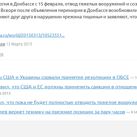
гня в Донбассе с 15 февраля, отвод тяжелых вооружений и со
 Вскоре после объявления перемирия в Донбассе возобновили
яют друг друга в нарушении «режима тишины» и заявляют, что
ia.ru/world/20150313/10523551...
law
13 Марта 2015
ев
 США и Украины сорвали принятие резолюции в ОБСЕ
— 1
явил, что США и ЕС должны применить санкции в отношени
а 2015
л, что пока не будет полностью отводить тяжелое вооруж
иев вернет технику на прежние позиции за пару часов
— 9 М