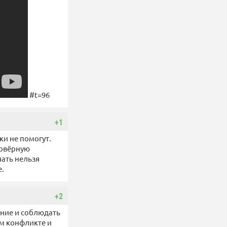
#t=96
+1
ки не помогут.
ковёрную
чать нельзя
е.
+2
ение и соблюдать
ом конфликте и