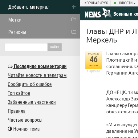
КОРОНАВИРУС
НОВОСТИ
Добавить материал
Военные к
Метки
Главы ДНР и Л
Регионы
Меркель
Главы самопр
отметили
46
Плотницкий и 
соглашения. О
Последние комментарии
человек
в архиве
Германии Анге
Читайте новости в телеграм
Сообщить об ошибке
ДОНЕЦК, 13 м
Топ сайтов
Александр За
Забаненные участники
канцлеру Герм
Правила
обязательства
Частые вопросы
«Мы вынуждены
Ночная тема
давление на У
ее руководств