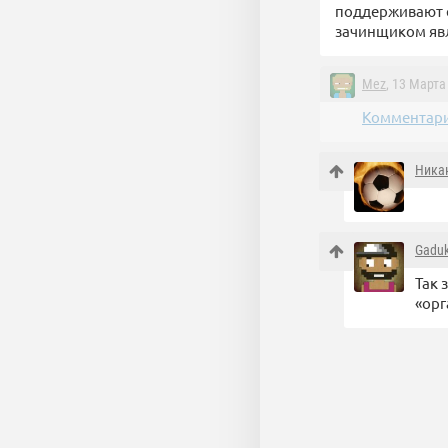
поддерживают е
зачинщиком явл
Mez
, 13 Марта
Комментари
Ника
Gadu
Так 
«орг