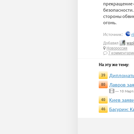
прекращение о
безопасности.
стороны обвин
огонь.
Источник:
r
Добавил
wap
Новороссия
7 комментари
На эту же тему:
Дипломаты
39
Лавров за
80
— 10 Март
Киев заяви
40
Басурин: К
46