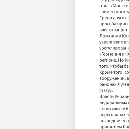
года в Минске
совместного з
Среди других
просьба присл
ввести запрет
Ложкину и Ко
украинские вл
урегулирован
«Германия и Ф
регионе. Но Ки
того, чтобы б
Кроме того, с
вооружений, а
районах Луга
статус.
Власти Украин
недовольных 
стали свыше 6
переговорах в
посредничеств
принятием Ко