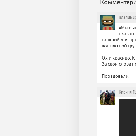
Комментари
Владими
«Мы вын
оказать
санкций для пр
контактной гру
Ох и красиво. 
За свои слова по
Порадовали.
Кирилл Г