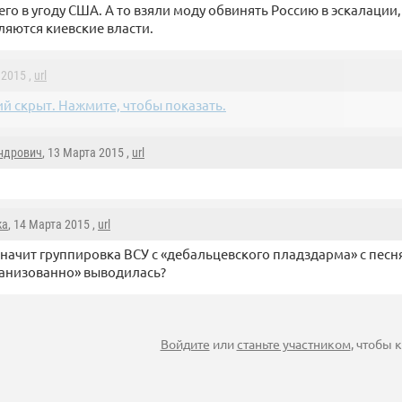
го в угоду США. А то взяли моду обвинять Россию в эскалации,
яются киевские власти.
 2015 ,
url
й скрыт. Нажмите, чтобы показать.
ндрович
, 13 Марта 2015 ,
url
ka
, 14 Марта 2015 ,
url
значит группировка ВСУ с «дебальцевского пладздарма» с песн
анизованно» выводилась?
Войдите
или
станьте участником
, чтобы