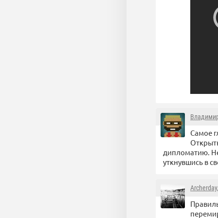
Владими
Самое г
Открыты
дипломатию. Не
уткнувшись в св
Archerday
Правиль
перемир