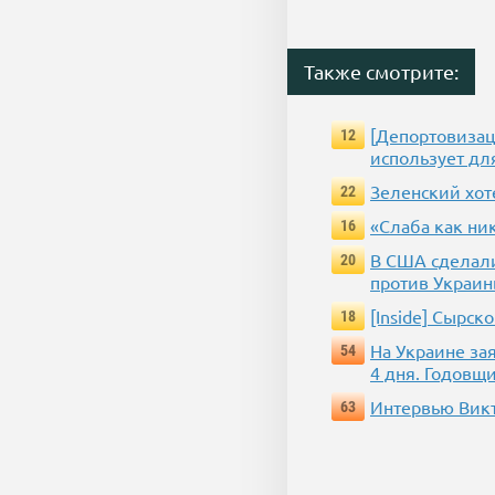
Также смотрите:
[Депортовизац
12
использует дл
Зеленский хот
22
«Слаба как ни
16
В США сделали
20
против Украин
[Inside] Сырс
18
На Украине за
54
4 дня. Годовщ
Интервью Викт
63