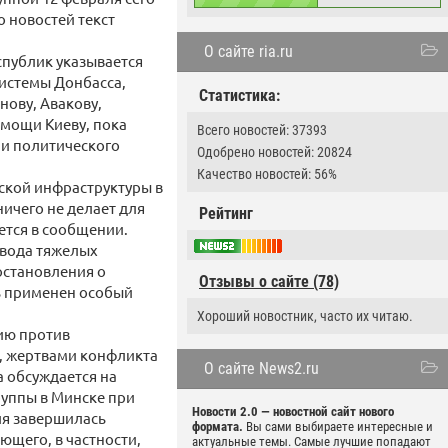
о новостей текст
О сайте ria.ru
публик указывается
системы Донбасса,
Статистика:
нову, Авакову,
мощи Киеву, пока
Всего новостей: 37393
 и политического
Одобрено новостей: 20824
Качество новостей: 56%
ской инфраструктуры в
ничего не делает для
Рейтинг
ется в сообщении.
твода тяжелых
остановления о
Отзывы о сайте (78)
ь применен особый
Хороший новостник, часто их читаю.
ию против
, жертвами конфликта
О сайте News2.ru
а обсуждается на
руппы в Минске при
Новости 2.0 — новостной сайт нового
ля завершилась
формата.
Вы сами выбираете интересные и
щего, в частности,
актуальные темы. Самые лучшие попадают