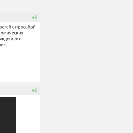
+8
остей с просьбой
ономических
ержденного
ии»,
+2