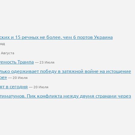
ких и 15 речных не более, чем 6 портов Украина
зад
 Августа
уемость Трампа
— 23 Июля
лько одерживает победу в затяжной войне на истощение
ре»
— 20 Июля
ят в сегодня
— 20 Июля
ьтиматумов. Пик конфликта между двумя странами через