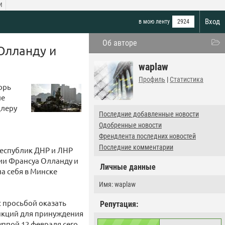
И
Вход
в мою ленту
2924
Об авторе
Олланду и
waplaw
Профиль
|
Статистика
орь
ие
цлеру
Последние добавленные новости
Одобренные новости
Френдлента последних новостей
Последние комментарии
еспублик ДНР и ЛНР
ии Франсуа Олланду и
Личные данные
на себя в Минске
Имя: waplaw
с просьбой оказать
Репутация:
анкций для принуждения
ппой 12 февраля сего