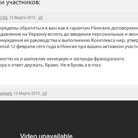
и участников:
р104
, 13 Марта 2015 ,
url
уждены обратиться к вам как к гарантам Минских договоренн
 давление на Украину вплоть до введения персональных и эк
инуждения ее руководства к выполнению Комплекса мер, утв
ппой 12 февраля сего года в Минске при вашем активном участ
К ногтю их и шапокляк немецкую и загланда французского.
ра и ответ держать. Браво. Не в бровь а в глаз.
риднев
, 13 Марта 2015 ,
url