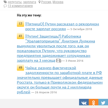
депутаты
,
зарплата
Россия
,
Москва
13 комментариев
На эту же тему:
[ПятницО] Путин рассказал о рекордном
17
росте зарплат россиян
— 5 Октября 2018
[Путин! Защитишь?] Работника
41
"Уралавтоприцепа" Дмитрия Дудкина
вынудили уволиться после того, как он
пожаловался Путину, что руководство
предприятия задерживает сотрудникам
зарплату на 3 месяца
— 3 Июня 2016
2
Чайка: размер фактической
49
задолженности по заработной плате в РФ
значительно превышает официальные данные
Росстата, только в Приволжском федеральном
округе он больше почти на 2 миллиарда
рублей
— 26 Апреля 2016