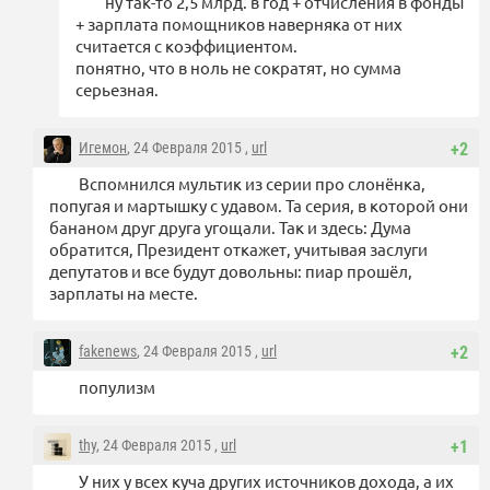
ну так-то 2,5 млрд. в год + отчисления в фонды
+ зарплата помощников наверняка от них
считается с коэффициентом.
понятно, что в ноль не сократят, но сумма
серьезная.
Игемон
, 24 Февраля 2015 ,
url
+2
Вспомнился мультик из серии про слонёнка,
попугая и мартышку с удавом. Та серия, в которой они
бананом друг друга угощали. Так и здесь: Дума
обратится, Президент откажет, учитывая заслуги
депутатов и все будут довольны: пиар прошёл,
зарплаты на месте.
fakenews
, 24 Февраля 2015 ,
url
+2
популизм
thy
, 24 Февраля 2015 ,
url
+1
У них у всех куча других источников дохода, а их