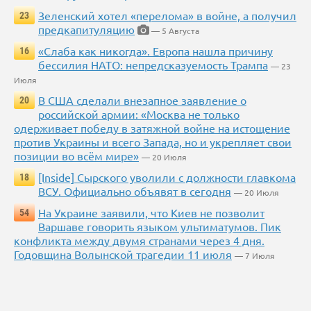
Зеленский хотел «перелома» в войне, а получил
23
предкапитуляцию
— 5 Августа
«Слаба как никогда». Европа нашла причину
16
бессилия НАТО: непредсказуемость Трампа
— 23
Июля
В США сделали внезапное заявление о
20
российской армии: «Москва не только
одерживает победу в затяжной войне на истощение
против Украины и всего Запада, но и укрепляет свои
позиции во всём мире»
— 20 Июля
[Inside] Сырского уволили с должности главкома
18
ВСУ. Официально объявят в сегодня
— 20 Июля
На Украине заявили, что Киев не позволит
54
Варшаве говорить языком ультиматумов. Пик
конфликта между двумя странами через 4 дня.
Годовщина Волынской трагедии 11 июля
— 7 Июля