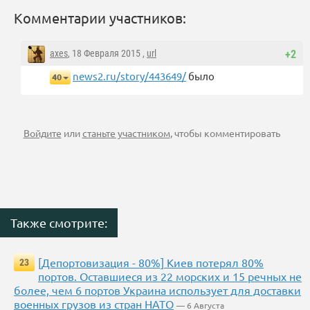
Комментарии участников:
axes
, 18 Февраля 2015 ,
url
+2
news2.ru/story/443649/
было
40
Войдите
или
станьте участником
, чтобы комментировать
Также смотрите:
[Депортовизация - 80%] Киев потерял 80%
23
портов. Оставшиеся из 22 морских и 15 речных не
более, чем 6 портов Украина использует для доставки
военных грузов из стран НАТО
— 6 Августа