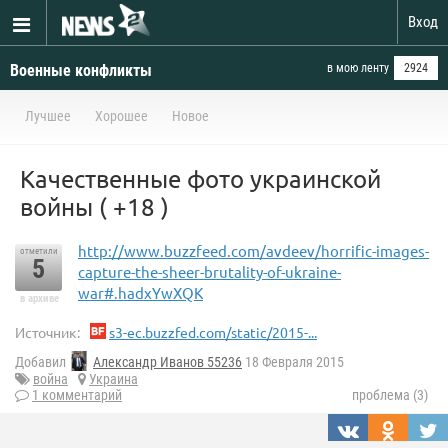
Вход
Военные конфликты
в мою ленту
2924
Лучшее
Хорошее
Новое
Качественные фото украинской
войны ( +18 )
http://www.buzzfeed.com/avdeev/horrific-images-
отметили
5
capture-the-sheer-brutality-of-ukraine-
war#.hadxYwXQK
в архиве
Источник:
s3-ec.buzzfed.com/static/2015-...
Добавил
Александр Иванов 55236
18 Февраля 2015
война
Украина
1 комментарий
проблема (3)