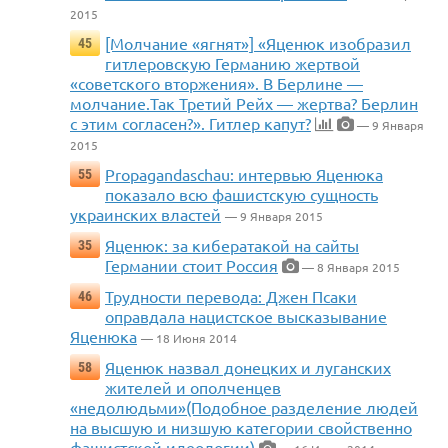
2015
[Молчание «ягнят»] «Яценюк изобразил
45
гитлеровскую Германию жертвой
«советского вторжения». В Берлине —
молчание.Так Третий Рейх — жертва? Берлин
с этим согласен?». Гитлер капут?
— 9 Января
2015
Propagandaschau: интервью Яценюка
55
показало всю фашистскую сущность
украинских властей
— 9 Января 2015
Яценюк: за кибератакой на сайты
35
Германии стоит Россия
— 8 Января 2015
Трудности перевода: Джен Псаки
46
оправдала нацистское высказывание
Яценюка
— 18 Июня 2014
Яценюк назвал донецких и луганских
58
жителей и ополченцев
«недолюдьми»(Подобное разделение людей
на высшую и низшую категории свойственно
фашистской идеологии)