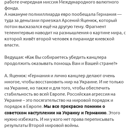
работе очередная миссия Международного валютного
фонда.
А накануне полмиллиарда евро пообещала Германия —
туда за деньгами приезжал Арсений Яценюк, который
потом высказался ещё на другую тему. Фрагмент
телеинтервью наводит на размышления о картине мира, с
которой живёт второй человек в пирамиде киевской
власти.
Ведущая: «Как Вы собираетесь убедить канцлера
продолжить оказывать помощь Вам и Вашей стране?»
А. Яценюк: «Германия и лично канцлер делают очень
многое, чтобы восстановить мир на Украине. И не только
на Украине, но также и для того, чтобы обеспечить
стабильность во всей Европе. Российская агрессия на
Украине – это посягательство на мировой порядок и
порядок в Европе.
Мы все прекрасно помним о
советском наступлении на Украину и Германию
. Этого
нужно избежать. И ни у кого нет права переписывать
результаты Второй мировой войны.