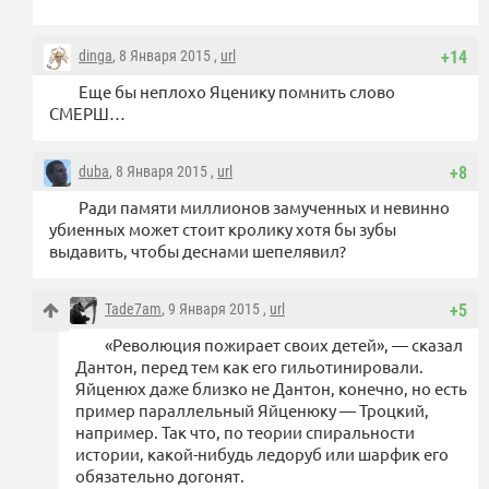
dinga
, 8 Января 2015 ,
url
+14
Еще бы неплохо Яценику помнить слово
СМЕРШ…
duba
, 8 Января 2015 ,
url
+8
Ради памяти миллионов замученных и невинно
убиенных может стоит кролику хотя бы зубы
выдавить, чтобы деснами шепелявил?
Tade7am
, 9 Января 2015 ,
url
+5
«Революция пожирает своих детей», — сказал
Дантон, перед тем как его гильотинировали.
Яйценюх даже близко не Дантон, конечно, но есть
пример параллельный Яйценюку — Троцкий,
например. Так что, по теории спиральности
истории, какой-нибудь ледоруб или шарфик его
обязательно догонят.