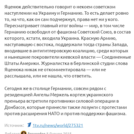
Яценюк действительно говорит о некоем советском
наступлении на Украину и Германию. То есть делает ровно
то, на что, как он сам подчеркнул, права нет ни у кого.
Пересматривает главный итог войны — мир, в том числе
Германию освободил от фашизма Советский Союз, в состав
которого, кстати, входила Украина. Красную Армию,
наступавшую с востока, поддержали тогда страны Запада,
входившие в антигитлеровскую коалицию, среди которых
и нынешние покровители киевской власти — Соединенные
Штаты Америки. Журналистка в берлинской студии слова
Яценюка никак не откомментировала — или не
расслышала, или не нашла, что ответить.
Сегодня же в столице Германии, совсем рядом с
резиденцией Ангелы Меркель кортеж украинского
премьера встретили противники силовой операции в
Донбассе, которые принесли также лозунги с протестами
против расширения НАТО и против поддержки фашизма.
Источник:
1tv.ru/news/world/275321