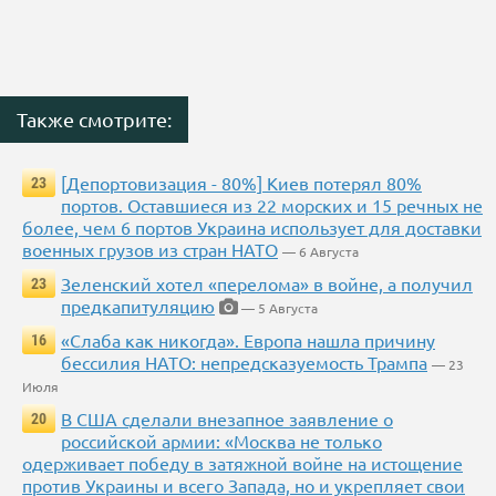
Также смотрите:
[Депортовизация - 80%] Киев потерял 80%
23
портов. Оставшиеся из 22 морских и 15 речных не
более, чем 6 портов Украина использует для доставки
военных грузов из стран НАТО
— 6 Августа
Зеленский хотел «перелома» в войне, а получил
23
предкапитуляцию
— 5 Августа
«Слаба как никогда». Европа нашла причину
16
бессилия НАТО: непредсказуемость Трампа
— 23
Июля
В США сделали внезапное заявление о
20
российской армии: «Москва не только
одерживает победу в затяжной войне на истощение
против Украины и всего Запада, но и укрепляет свои