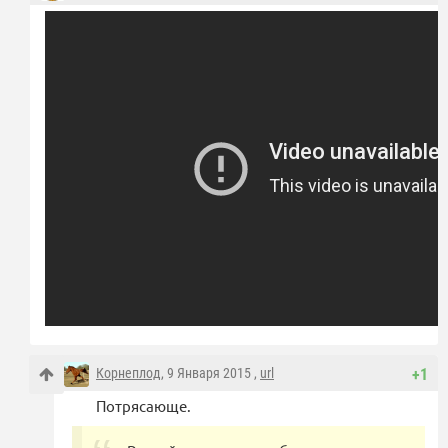
Корнеплод
, 9 Января 2015 ,
url
+1
Потрясающе.