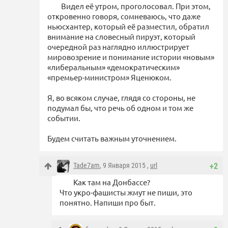
Видел её утром, проголосовал. При этом,
откровенно говоря, сомневаюсь, что даже
ньюсхантер, который её разместил, обратил
внимание на словесный пируэт, который
очередной раз наглядно иллюстрирует
мировозрение и понимание истории «новым»
«либеральным» «демократическим»
«премьер-министром» Яценюком.
Я, во всяком случае, глядя со стороны, не
подумал бы, что речь об одном и том же
событии.
Будем считать важным уточнением.
Tade7am
, 9 Января 2015 ,
url
+2
Как там на Донбассе?
Что укро-фашисты жмут не пиши, это
понятно. Напиши про быт.