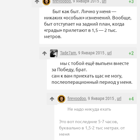
firevoodoo
, 9 Января 2015 ,
url
+3
Быт как быт. Лично у меня —
никаких «особых» изменений. Вообще,
быт отступает на задний план, когда
«грады» прилетают в 1,5 — 2 тыс.
метров.
Tade7am
, 9 Января 2015 ,
url
+2
мы с тобой ещё выпьем вместе
за Победу, брат.
сам к вам приехать щас не могу,
послеоперационный период у меня.
firevoodoo
, 9 Января 2015 ,
url
+4
Не надо никуда ехать
Это вот последние 5-7 часов,
буквально в 1,5-2 тыс метрах. от
меня