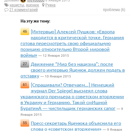
Добавил
firevoodoo
8 Января 2015
нацисты
,
яценюк
Руина
21 комментарий
проблема (6)
На эту же тему:
[Интервью] Алексей Пушков: «Европа
46
находится в критической точке. Германия
готова пересмотреть свою официальную
позицию относительно Второй мировой
войны»
— 12 Января 2015
Движение “Мир без нацизма”: после
27
своего интервью Яценюк должен подать в
отставку
— 10 Января 2015
[Спрашивали? Отвечаем...] Немецкий
61
журнал Der Spiegel высмеял слова
украинского премьера о советском вторжении
в Украину и Германию. Такой смИшной
БуратинА — чистильщик германских сапог
— 9
Января 2015
Пресс-секретарь Яценюка объяснила его
55
слова о «советском вторжении»
— 9 Января