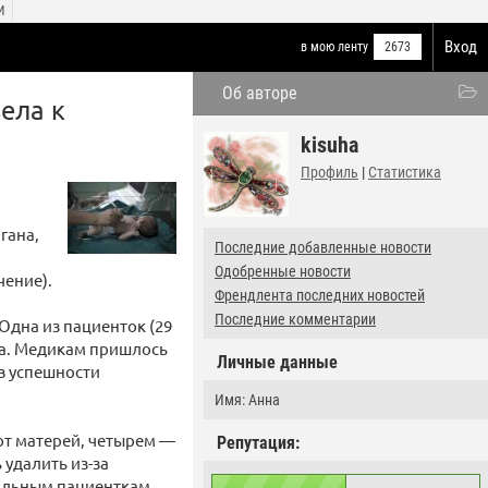
И
Вход
в мою ленту
2673
Об авторе
ела к
kisuha
Профиль
|
Статистика
гана,
Последние добавленные новости
Одобренные новости
чение).
Френдлента последних новостей
Последние комментарии
Одна из пациенток (29
ака. Медикам пришлось
Личные данные
в успешности
Имя: Анна
от матерей, четырем —
Репутация:
удалить из-за
тальным пациенткам