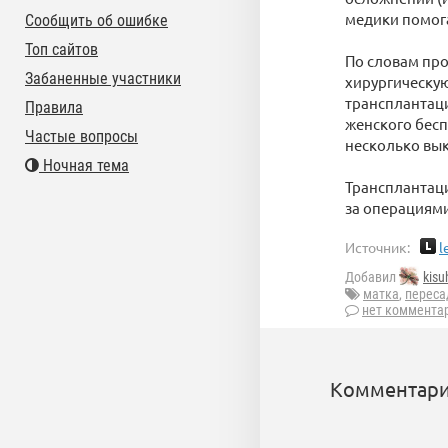
медики помога
Сообщить об ошибке
Топ сайтов
По словам про
Забаненные участники
хирургическу
трансплантац
Правила
женского бес
Частые вопросы
несколько вы
Ночная тема
Трансплантаци
за операциям
Источник:
l
Добавил
kisu
матка
,
переса
нет коммента
Комментари