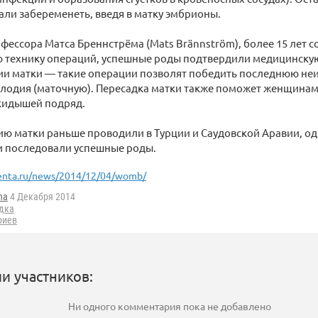
ли забеременеть, введя в матку эмбрионы.
фессора Матса Бреннстрёма (Mats Brännström), более 15 лет 
ю технику операций, успешные роды подтвердили медицинску
ии матки — такие операции позволят победить последнюю н
плодия (маточную). Пересадка матки также поможет женщина
кидышей подряд.
ю матки раньше проводили в Турции и Саудовской Аравии, о
и последовали успешные роды.
enta.ru/news/2014/12/04/womb/
ha
4 Декабря 2014
дка
риев
и участников:
Ни одного комментария пока не добавлено