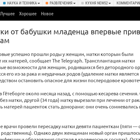
НАУКА И ТЕХНИКА
РАЗВЛЕЧЕНИЯ
КУХНЯ NEWS2
КОММЕНТАРИ
Лучшее
Хорошее
Новое
ки от бабушки младенца впервые прив
дам
рвые успешно прошли роды у женщин, матки которым были
 их матерей, сообщает The Telegraph. Трансплантация матки
вые возможности для женщин, родившихся без детородного ор
я его из-за рака и неудачных родов (удаление матки является
дством остановить опасное для жизни послеродовое кровоте
 Гётеборге около месяца назад, с помощью кесарева сечения. 
 без матки, другой (34 года) матку вырезали при лечении от р
ь матерей пациенток стать донорами: они очень сомневались 
е врачи провели пересадку матки девяти пациенткам (пяти — 
 родственниц). Однако двум женщинам новый орган пришлось 
нфекции и образования сгустков в кровеносных сосудах). Ос