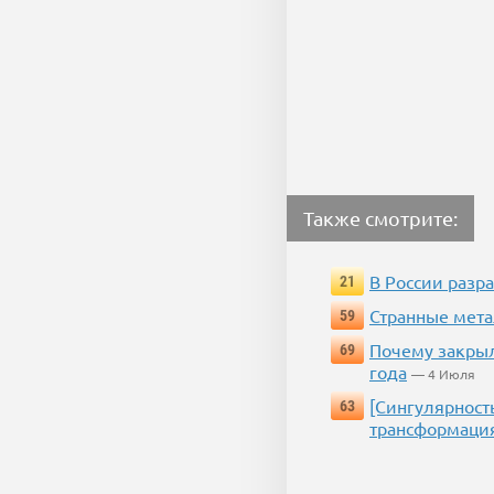
Также смотрите:
В России разр
21
Странные мета
59
Почему закрыл
69
года
— 4 Июля
[Сингулярност
63
трансформаци