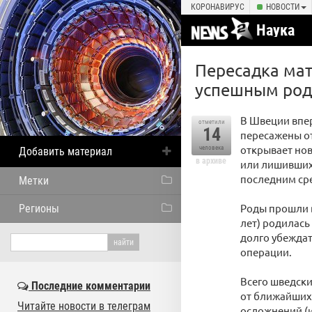
КОРОНАВИРУС
НОВОСТИ
Наука
Пересадка мат
успешным ро
В Швеции впе
отметили
14
пересажены от
открывает но
человека
Добавить материал
в архиве
или лишившихс
последним сре
Метки
Роды прошли в
Регионы
лет) родилась
долго убеждат
операции.
Всего шведски
Последние комментарии
от ближайших
Читайте новости в телеграм
осложнений (и