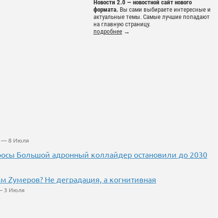
Новости 2.0 — новостной сайт нового
формата.
Вы сами выбираете интересные и
актуальные темы. Самые лучшие попадают
на главную страницу.
подробнее
→
— 8 Июля
росы Большой адронный коллайдер остановили до 2030
ем Zумеров? Не деградация, а когнитивная
 3 Июля