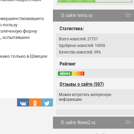
О сайте lenta.ru
совершенствовавшего
ю пользу
Статистика:
еизлечимую форму
м, испытавшим
Всего новостей: 27737
Одобрено новостей: 10956
Качество новостей: 39%
днако только в Швеции
Рейтинг
Отзывы о сайте (507)
Можно встретить интересную
информацию
О сайте News2.ru