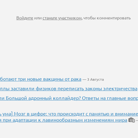
Войдите
или
станьте участником
, чтобы комментировать
аботают три новые вакцины от рака
— 3 Августа
ллы заставили физиков переписать законы электричества
и Большой адронный коллайдер? Ответы на главные воп
ь ума] Мозг в цифре: что происходит с памятью и внимани
я при адаптации к лавинообразным изменениям мира
—
3