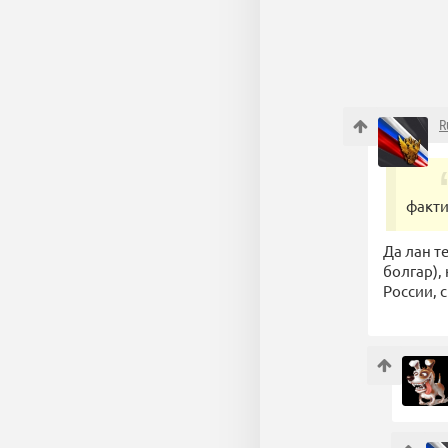
R
факти
Да лан т
болгар),
России, 