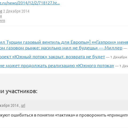
z.ru/news/2014/12/2/718127.ht...
he
2 Декабря 2014
я
иев
ил Турции газовый вентиль для Европы»] ««Газпром» меня
ом газовом рынке: насильно мил не будешь» — Миллер
— 
роект «Южный поток» закрыт, возврата не будет
— 1 Декабря
 не может продолжать реализацию «Южного потока»
— 1 Де
и участников:
екабря 2014 ,
url
куют ошибиться в понятии «тактика» и проворонить «принцип