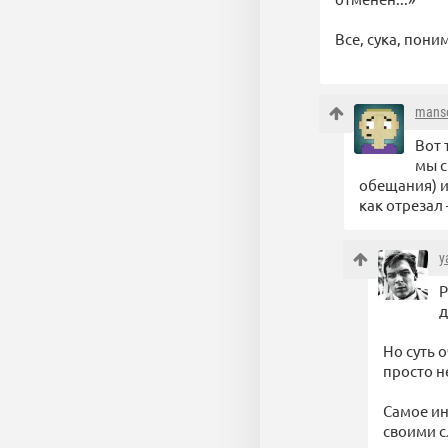
Все, сука, пон
mans
Вот 
мы с
обещания) и
как отрезал
y
Р
д
Но суть 
просто н
Самое ин
своими 