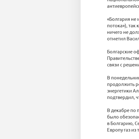
антиевропейск
«Болгария не
потока»), так
ничего не дол
отметил Васил
Болгарские оф
Правительстве
связи с реше
В понедельник
продолжить ре
энергетики Ал
подтвердил, чт
В декабре по 
было обезопас
в Болгарию, С
Европу газ из