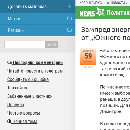
КОРОНАВИРУС
НОВОСТИ
Добавить материал
Политик
Метки
Зампред энерг
Регионы
от „Южного по
«Это тактичес
отметили
59
«Южного поток
удорожанию и
Последние комментарии
человек
в архиве
тактический х
Читайте новости в телеграм
комиссию», — 
Сообщить об ошибке
По мнению пол
Топ сайтов
имеем выбора 
Забаненные участники
раньше, в дру
Правила
позиций. Для 
Димитров.
Частые вопросы
Ночная тема
В свою очеред
национальном