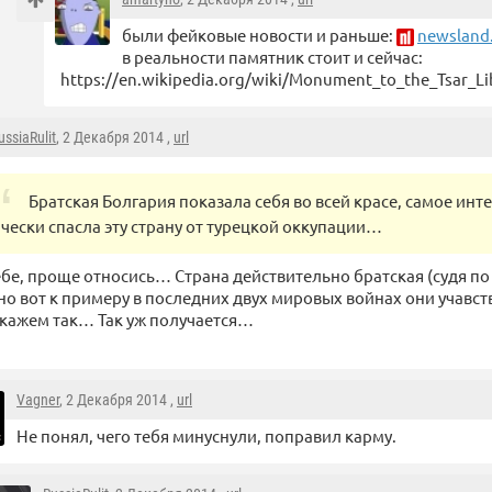
были фейковые новости и раньше:
newsland
в реальности памятник стоит и сейчас:
https://en.wikipedia.org/wiki/Monument_to_the_Tsar_Li
ussiaRulit
, 2 Декабря 2014 ,
url
Братская Болгария показала себя во всей красе, самое инте
чески спасла эту страну от турецкой оккупации…
ебе, проще относись… Страна действительно братская (судя 
 но вот к примеру в последних двух мировых войнах они учавст
скажем так… Так уж получается…
Vagner
, 2 Декабря 2014 ,
url
Не понял, чего тебя минуснули, поправил карму.