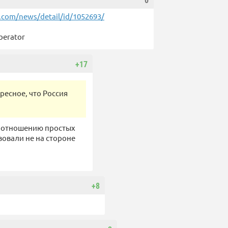
0
.com/news/detail/id/1052693/
berator
+17
ресное, что Россия
по отношению простых
вовали не на стороне
+8