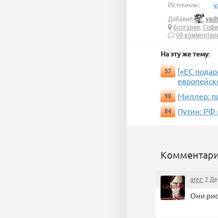
Источник:
v
Добавил
yac
Болгария
,
Софи
60 комментар
На эту же тему:
[«ЕС подар
57
европейск
Миллер: п
90
Путин: РФ
84
Комментари
arez
, 2 Д
Они рис