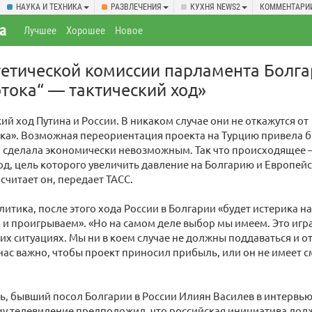
НАУКА И ТЕХНИКА
РАЗВЛЕЧЕНИЯ
КУХНЯ NEWS2
КОММЕНТАРИ
а
Лучшее
Хорошее
Новое
етической комиссии парламента Болга
тока“ — тактический ход»
кий ход Путина и России. В никаком случае они не откажутся от
а». Возможная переориентация проекта на Турцию привела бы
 сделала экономически невозможным. Так что происходящее
од, цель которого увеличить давление на Болгарию и Европей
считает он, передает ТАСС.
итика, после этого хода России в Болгарии «будет истерика на 
и проигрываем». «Но на самом деле выбор мы имеем. Это игр
гих ситуациях. Мы ни в коем случае не должны поддаваться и от
нас важно, чтобы проект приносил прибыль, или он не имеет с
ь, бывший посол Болгарии в России Илиян Василев в интервь
у телевидение предположил, что российская инициатива дол