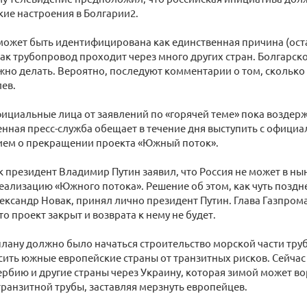
ие настроения в Болгарии2.
 может быть идентифицирована как единственная причина (ос
 как трубопровод проходит через много других стран. Болгарск
жно делать. Вероятно, последуют комментарии о том, сколько
ев.
ициальные лица от заявлений по «горячей теме» пока воздер
нная пресс-служба обещает в течение дня выступить с офици
нием о прекращении проекта «Южный поток».
 президент Владимир Путин заявил, что Россия не может в н
ализацию «Южного потока». Решение об этом, как чуть поздн
ександр Новак, принял лично президент Путин. Глава Газпро
о проект закрыт и возврата к нему не будет.
плану должно было начаться строительство морской части тру
ить южные европейские страны от транзитных рисков. Сейчас
ербию и другие страны через Украину, которая зимой может в
 транзитной трубы, заставляя мерзнуть европейцев.