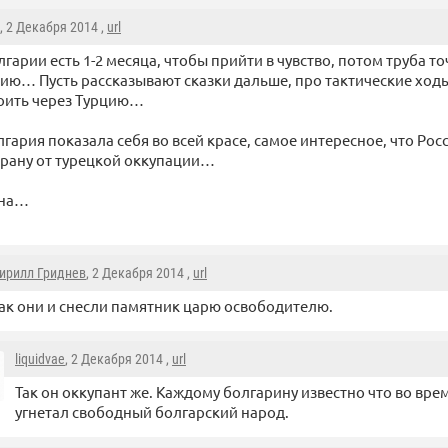
, 2 Декабря 2014 ,
url
лгарии есть 1-2 месяца, чтобы прийти в чувство, потом труба т
ию… Пусть рассказывают сказки дальше, про тактические ходы
оить через Турцию…
лгария показала себя во всей красе, самое интересное, что Рос
страну от турецкой оккупации…
ина…
ирилл Гриднев
, 2 Декабря 2014 ,
url
ак они и снесли памятник царю освободителю.
liquidvae
, 2 Декабря 2014 ,
url
Так он оккупант же. Каждому болгарину известно что во вре
угнетал свободный болгарский народ.