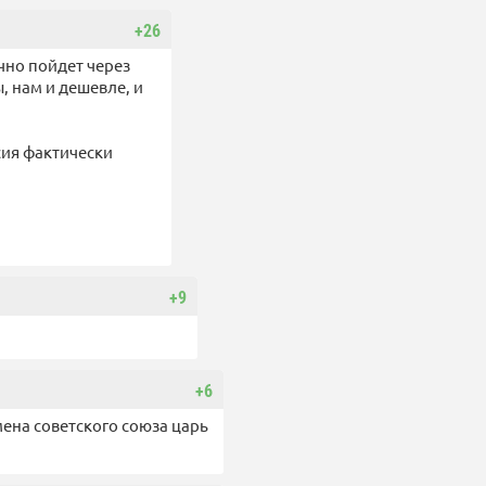
+26
очно пойдет через
, нам и дешевле, и
сия фактически
+9
+6
мена советского союза царь