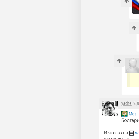
yache
, 2 
—
Mez
Болгари
И что-то на
w
отменен...»