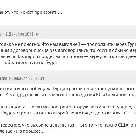
имают, что может произойти…
on
, 2 Декабря 2014 ,
url
только не понятно. Что нам выгодней — продолжить через Тур
 ними договорились (а раз договорились, то Россия обычно де
ли если Болгария пойдет на попятный — вернуться к этой идее
 — обратного пути не будет.
ache
, 2 Декабря 2014 ,
url
оссия точно пообещала Турции расширение пропускной способ
о 19 млрд. дальше все зависит от поведения ЕС и Болгарии в 
очень проста — если мы построим вторую ветку через Турцию,
е будем строить, а газ по второй ветке будет дороже для ЕС —
тересное, что высокие цены на газ — это то, что нужно США, он
сланцами в процесс…