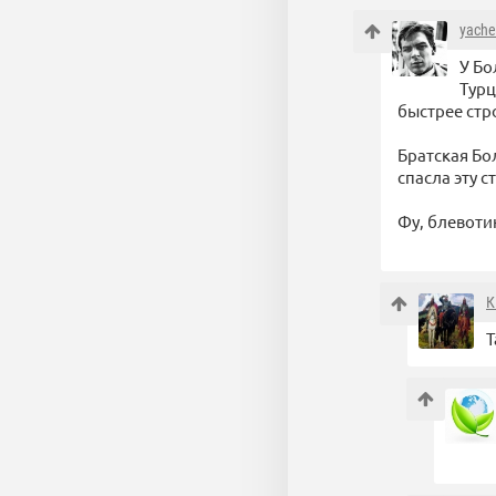
yache
У Бо
Турц
быстрее стр
Братская Бо
спасла эту 
Фу, блевот
К
Т