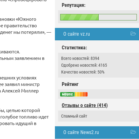
Репутация:
тановки «Южного
ое правительство
 денег мы потеряли», —
О сайте vz.ru
Статистика:
живаются.
альным заявлением в
Всего новостей: 8394
Одобрено новостей: 4165
Качество новостей: 50%
ынешних условиях
ее заявил министр
Рейтинг
ма Алексей Миллер
Отзывы о сайте (414)
бы, целью которой
 голубое топливо идет
Спамный сайт
оровать идущий в
О сайте News2.ru