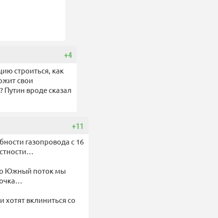
+4
цию строиться, как
ржит свои
? Путин вроде сказал
+11
ности газопровода с 16
частности…
 то Южный поток мы
 точка…
и хотят вклиниться со