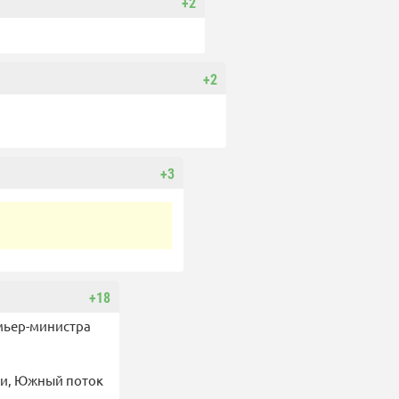
+2
+2
+3
+18
мьер-министра
ли, Южный поток