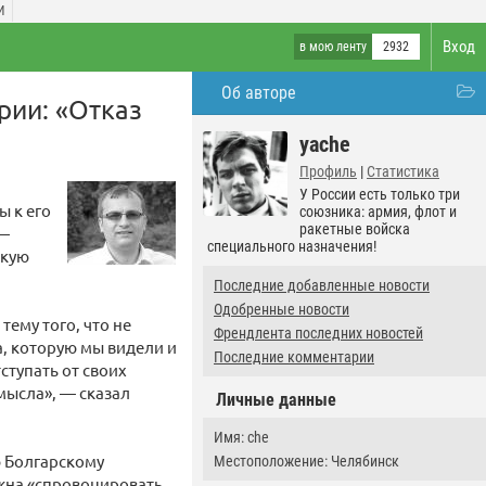
И
Вход
в мою ленту
2932
Об авторе
рии: «Отказ
yache
Профиль
|
Статистика
У России есть только три
 к его
союзника: армия, флот и
ракетные войска
 —
специального назначения!
скую
Последние добавленные новости
Одобренные новости
тему того, что не
Френдлента последних новостей
а, которую мы видели и
Последние комментарии
ступать от своих
мысла», — сказал
Личные данные
Имя: che
ю Болгарскому
Местоположение: Челябинск
жна «спровоцировать