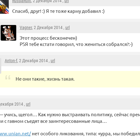
RussiaRulit
, 2 Декабря 2014 ,
url
Спасиб, друг! :) Я те тоже карму добавил :)
Vagner
, 2 Декабря 2014 ,
url
Этот процесс бесконечен)
PSЯ тебе кстати говорил, что жениться собрался?:-)
Anton-f
, 2 Декабря 2014 ,
url
Не они такие, жизнь такая.
Декабря 2014 ,
url
 учись, щегол… Как нужно выстраивать политику, сейчас пре
и с гавном съедят все заинтересованные лица…
ww.unian.net/
нет особого ликования, типа: «урра, мы победи