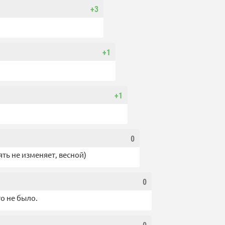
+3
+1
+1
0
ть не изменяет, весной)
0
го не было.