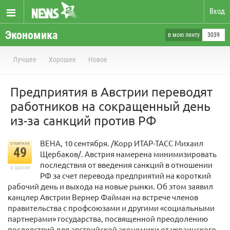
Вход
Экономика
в мою ленту
3039
Лучшее
Хорошее
Новое
Предприятия в Австрии переводят
работников на сокращенный день
из-за санкций против РФ
ВЕНА, 10 сентября. /Корр ИТАР-ТАСС Михаил
отметили
49
Щербаков/. Австрия намерена минимизировать
последствия от введения санкций в отношении
в архиве
РФ за счет перевода предприятий на короткий
рабочий день и выхода на новые рынки. Об этом заявил
канцлер Австрии Вернер Файман на встрече членов
правительства с профсоюзами и другими «социальными
партнерами» государства, посвященной преодолению
последствий для австрийской экономики от украинского