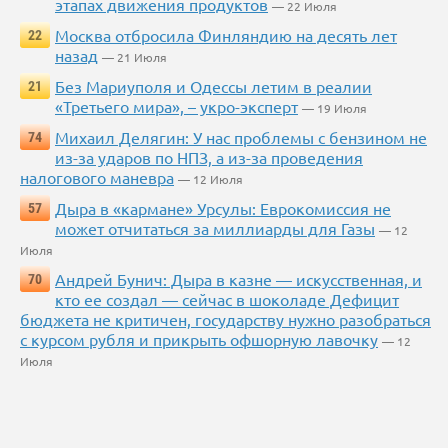
этапах движения продуктов
— 22 Июля
Москва отбросила Финляндию на десять лет
22
назад
— 21 Июля
Без Мариуполя и Одессы летим в реалии
21
«Третьего мира», – укро-эксперт
— 19 Июля
Михаил Делягин: У нас проблемы с бензином не
74
из-за ударов по НПЗ, а из-за проведения
налогового маневра
— 12 Июля
Дыра в «кармане» Урсулы: Еврокомиссия не
57
может отчитаться за миллиарды для Газы
— 12
Июля
Андрей Бунич: Дыра в казне — искусственная, и
70
кто ее создал — сейчас в шоколаде Дефицит
бюджета не критичен, государству нужно разобраться
с курсом рубля и прикрыть офшорную лавочку
— 12
Июля