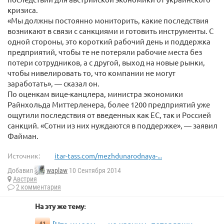
кризиса.
«Мы должны постоянно мониторить, какие последствия
возникают в связи с санкциями и готовить инструменты. С
одной стороны, это короткий рабочий день и поддержка
предприятий, чтобы те не потеряли рабочие места без
потери сотрудников, а с другой, выход на новые рынки,
чтобы нивелировать то, что компании не могут
заработать», — сказал он.
По оценкам вице-канцлера, министра экономики
Райнхольда Миттерленера, более 1200 предприятий уже
ощутили последствия от введенных как ЕС, так и Россией
санкций. «Сотни из них нуждаются в поддержке», — заявил
Файман.
Источник:
itar-tass.com/mezhdunarodnaya-...
Добавил
waplaw
10 Сентября 2014
Австрия
2 комментария
На эту же тему: