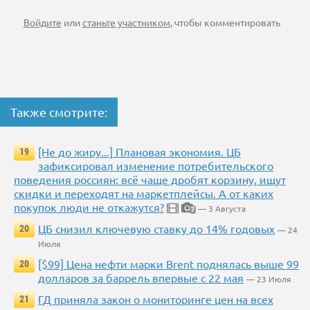
Войдите
или
станьте участником
, чтобы комментировать
Также смотрите:
[Не до жиру...] Плановая экономия. ЦБ
19
зафиксировал изменение потребительского
поведения россиян: всё чаще дробят корзину, ищут
скидки и переходят на маркетплейсы. А от каких
покупок люди не откажутся?
— 3 Августа
7
ЦБ снизил ключевую ставку до 14% годовых
20
— 24
Июля
[$99] Цена нефти марки Brent поднялась выше 99
20
долларов за баррель впервые с 22 мая
— 23 Июля
ГД приняла закон о мониторинге цен на всех
21