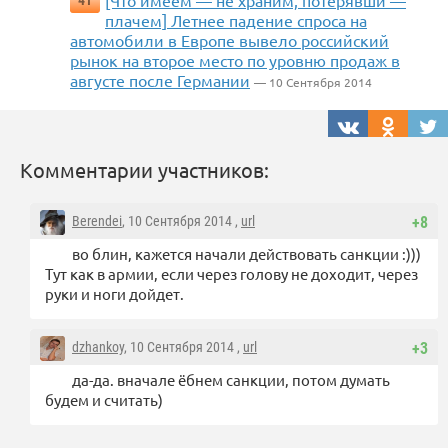
[Что имеем — не храним, потерявши —
41
плачем] Летнее падение спроса на
автомобили в Европе вывело российский
рынок на второе место по уровню продаж в
августе после Германии
— 10 Сентября 2014
Комментарии участников:
Berendei
, 10 Сентября 2014 ,
url
+8
во блин, кажется начали действовать санкции :)))
Тут как в армии, если через голову не доходит, через
руки и ноги дойдет.
dzhankoy
, 10 Сентября 2014 ,
url
+3
да-да. вначале ёбнем санкции, потом думать
будем и считать)