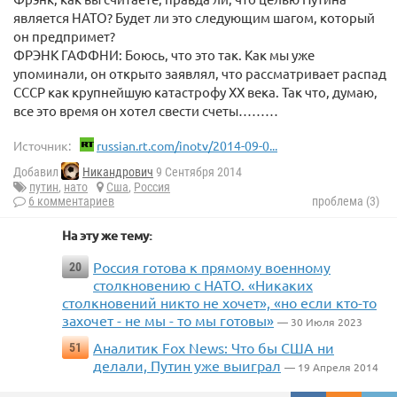
является НАТО? Будет ли это следующим шагом, который
он предпримет?
ФРЭНК ГАФФНИ: Боюсь, что это так. Как мы уже
упоминали, он открыто заявлял, что рассматривает распад
СССР как крупнейшую катастрофу XX века. Так что, думаю,
все это время он хотел свести счеты………
Источник:
russian.rt.com/inotv/2014-09-0...
Добавил
Никандрович
9 Сентября 2014
путин
,
нато
Сша
,
Россия
6 комментариев
проблема (3)
На эту же тему:
Россия готова к прямому военному
20
столкновению с НАТО. «Никаких
столкновений никто не хочет», «но если кто-то
захочет - не мы - то мы готовы»
— 30 Июля 2023
Аналитик Fox News: Что бы США ни
51
делали, Путин уже выиграл
— 19 Апреля 2014