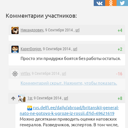
Комментарии участников:
Никандрович
, 9 Сентября 2014 ,
url
+4
KaperDonjon
, 9 Сентября 2014 ,
url
+2
Просто эти придурки боятся без работы остаться.
virtfav
, 9 Сентября 2014 ,
url
-16
Комментарий скрыт. Нажмите, чтобы показать.
1sr
, 9 Сентября 2014 ,
url
+8
rus.delfi.ee/daily/abroad/britanskij-general-
nato-ne-gotovo-k-ugroze-iz-rossii.d?id=69621619
Можно десятками приводить оценки натовских
генералов. Разведчиков, экспертов. В том числе,