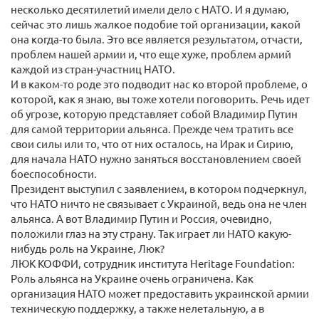
несколько десятилетий имели дело с НАТО. И я думаю,
сейчас это лишь жалкое подобие той организации, какой
она когда-то была. Это все является результатом, отчасти,
проблем нашей армии и, что еще хуже, проблем армий
каждой из стран-участниц НАТО.
И в каком-то роде это подводит нас ко второй проблеме, о
которой, как я знаю, вы тоже хотели поговорить. Речь идет
об угрозе, которую представляет собой Владимир Путин
для самой территории альянса. Прежде чем тратить все
свои силы или то, что от них осталось, на Ирак и Сирию,
для начала НАТО нужно заняться восстановлением своей
боеспособности.
Президент выступил с заявлением, в котором подчеркнул,
что НАТО ничто не связывает с Украиной, ведь она не член
альянса. А вот Владимир Путин и Россия, очевидно,
положили глаз на эту страну. Так играет ли НАТО какую-
нибудь роль на Украине, Люк?
ЛЮК КОФФИ, сотрудник института Heritage Foundation:
Роль альянса на Украине очень ограничена. Как
организация НАТО может предоставить украинской армии
техническую поддержку, а также нелетальную, а в