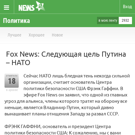
Вход
Политика
в мою ленту
2932
Лучшее
Хорошее
Новое
Fox News: Следующая цель Путина
– НАТО
Сейчас НАТО лишь бледная тень некогда сильной
отметили
18
организации, считает основатель Центра
политики безопасности США Фрэнк Гаффни. В
в архиве
эфире Fox News он заявил, что одной из главных
угроз для альянса, члены которого тратят на оборону все
меньше, является Владимир Путин, который давно
вынашивает планы отмщения Западу за развал СССР.
ФРЭНК ГАФФНИ, основатель и президент Центра
политики безопасности США: К сожалению, мы с вами