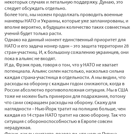
некоторых случаях и летальную поддержку. Думаю, это
следует обсуждать отдельно.
Более того, мы можем продолжать проводить военные
маневры НАТО и Украины, которые уже запланированы, и
вполне вероятно, в будущем количество таких совместных
учений будет только расти.
Однако на данный момент единственный приоритет для
НАТО и его задача номер один – это защита территории 28
стран-участниц. И, к большому сожалению украинцев, они
пока в альянс не входят.
И да, Фрэнк прав, говоря о том, что у НАТО не хватает
потенциала. Альянс силен настолько, насколько сильна
каждая страна-участница в отдельности. А мы видим, что
расходы на оборону с каждым годом снижаются, когда в
России абсолютно противоположная ситуация. Мы в США
тоже не можем быть примером для подражания, потому
что сами сокращаем расходы на оборону. Скажу для
наглядности – Нью-Йорк тратит на полицию больше, чем
каждая из 14 стран НАТО тратит на свою оборону. Так что
ситуация с обороноспособностью в Европе совсем
нерадужная.
Фрэнк, как вы считаете, правда ли, что целью Путина