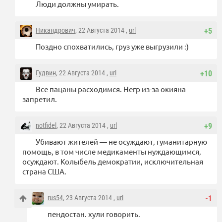
Люди должны умирать.
Никандрович
, 22 Августа 2014 ,
url
+5
Поздно спохватились, груз уже выгрузили :)
Гудвин
, 22 Августа 2014 ,
url
+10
Все пацаны расходимся. Негр из-за окияна
запретил.
notfidel
, 22 Августа 2014 ,
url
+9
Убивают жителей — не осуждают, гуманитарную
помощь, в том числе медикаменты нуждающимся,
осуждают. Колыбель демократии, исключительная
страна США.
rus54
, 23 Августа 2014 ,
url
-1
пендостан. хули говорить.