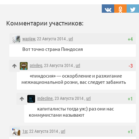
Комментарии участников:
waplaw
, 22 Августа 2014 ,
url
+4
Вот точно страна Пиндосия
privileg
, 23 Августа 2014 ,
url
-3
«пиндосия» — оскорбление и разжигание
межнациональной розни, вас следует забанить
indecline
, 23 Августа 2014 ,
url
+1
капиталисты тогда уж:) раз они нас
коммунистами называют
1sr
, 22 Августа 2014 ,
url
+1