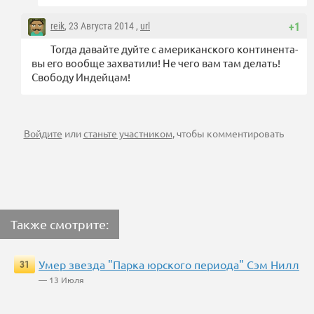
reik
, 23 Августа 2014 ,
url
+1
Тогда давайте дуйте с американского континента-
вы его вообще захватили! Не чего вам там делать!
Свободу Индейцам!
Войдите
или
станьте участником
, чтобы комментировать
Также смотрите:
Умер звезда "Парка юрского периода" Сэм Нилл
31
— 13 Июля