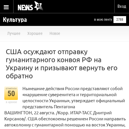
Вход
Культура
в мою ленту
2788
Лучшее
Хорошее
Новое
США осуждают отправку
гуманитарного конвоя РФ на
Украину и призывают вернуть его
обратно
Нынешние действия России представляют собой
отметили
50
«нарушение суверенитета и территориальной
целостности Украины», утверждает официальный
в архиве
представитель Пентагона
ВАШИНГТОН, 22 августа. /Корр. ИТАР-ТАСС Дмитрий
Кирсанов/. США обеспокоены решением России направить
автоколонну с гуманитарной помощью на восток Украины,