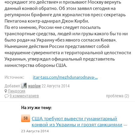
«осуждают это действие» и призывают Москву вернуть
данный конвой обратно. Об этом заявил сегодня на
регулярном брифинге для журналистов пресс-секретарь
Пентагона контр-адмирал Джон Кирби.
По его мнению, России «не следует посылать
транспортные средства, людей или грузы какого бы то ни
было рода» на Украину «без явного согласия Киева».
Нынешние действия России представляют собой
«нарушение суверенитета и территориальной целостности
Украины», утверждал официальный представитель
министерства обороны США.
Источник:
itar-tass.com/mezhdunarodnaya-...
Добавил
waplaw
22 Августа 2014
Пиндосия
9 комментариев
проблема (2)
На эту же тему:
США требуют вывести гуманитарный
58
конвой из Украины и грозят санкциями
—
23 Августа 2014