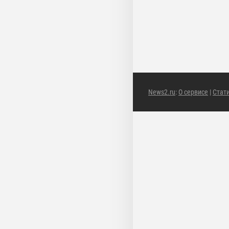
News2.ru
:
О сервисе
|
Стат