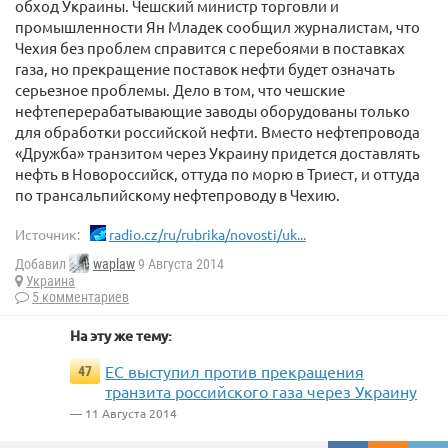
обход Украины. Чешский министр торговли и
промышленности Ян Младек сообщил журналистам, что
Чехия без проблем справится с перебоями в поставках
газа, но прекращение поставок нефти будет означать
серьезное проблемы. Дело в том, что чешские
нефтеперерабатывающие заводы оборудованы только
для обработки российской нефти. Вместо нефтепровода
«Дружба» транзитом через Украину придется доставлять
нефть в Новороссийск, оттуда по морю в Триест, и оттуда
по трансальпийскому нефтепроводу в Чехию.
Источник:
radio.cz/ru/rubrika/novosti/uk...
Добавил
waplaw
9 Августа 2014
Украина
5 комментариев
На эту же тему:
ЕС выступил против прекращения
47
транзита российского газа через Украину
— 11 Августа 2014