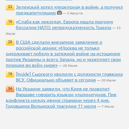
Зеленский хотел «перелома» в войне, а получил
23
предкапитуляцию
— 5 Августа
«Слаба как никогда». Европа нашла причину
16
бессилия НАТО: непредсказуемость Трампа
— 23
Июля
В США сделали внезапное заявление о
20
российской армии: «Москва не только
одерживает победу в затяжной войне на истощение
против Украины и всего Запада, но и укрепляет свои
позиции во всём мире»
— 20 Июля
[Inside] Сырского уволили с должности главкома
18
ВСУ. Официально объявят в сегодня
— 20 Июля
На Украине заявили, что Киев не позволит
54
Варшаве говорить языком ультиматумов. Пик
конфликта между двумя странами через 4 дня.
Годовщина Волынской трагедии 11 июля
— 7 Июля