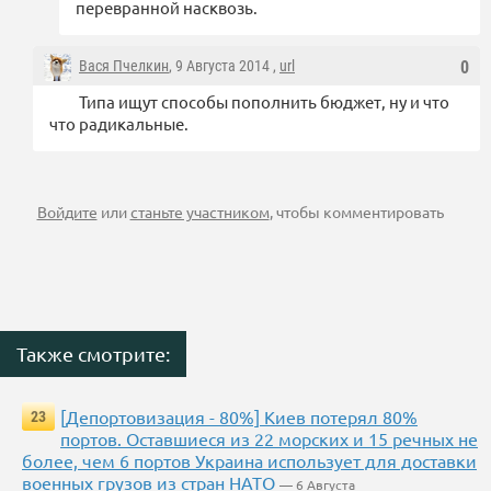
перевранной насквозь.
Вася Пчелкин
, 9 Августа 2014 ,
url
0
Типа ищут способы пополнить бюджет, ну и что
что радикальные.
Войдите
или
станьте участником
, чтобы комментировать
Также смотрите:
[Депортовизация - 80%] Киев потерял 80%
23
портов. Оставшиеся из 22 морских и 15 речных не
более, чем 6 портов Украина использует для доставки
военных грузов из стран НАТО
— 6 Августа