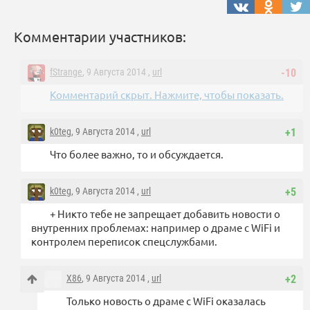
Комментарии участников:
fStrange
, 9 Августа 2014 ,
url
-10
Комментарий скрыт. Нажмите, чтобы показать.
k0teg
, 9 Августа 2014 ,
url
+1
Что более важно, то и обсуждается.
k0teg
, 9 Августа 2014 ,
url
+5
+ Никто тебе не запрещает добавить новости о
внутренних проблемах: например о драме с WiFi и
контролем переписок спецслужбами.
X86
, 9 Августа 2014 ,
url
+2
Только новость о драме с WiFi оказалась