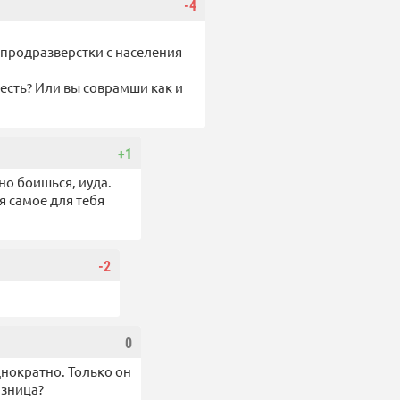
-4
 продразверстки с населения
 есть? Или вы соврамши как и
+1
но боишься, иуда.
я самое для тебя
-2
0
днократно. Только он
азница?