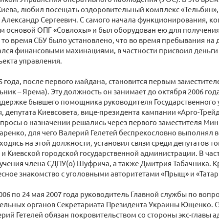
Киева, любил посещать оздоровительный комплекс «Тельбин»,
Александр Сергеевич. С самого начала функционирования, ко
м основой ОПГ «Совлохы» и был оборудован ею для получен
 то время СБУ было установлено, что во время пребывания на
ался финансовыми махинациями, в частности присвоил деньги
ъекта управления.
5 года, после первого майдана, становится первым заместите
льник – Ярема). Эту должность он занимает до октября 2006 год
ддержке бывшего помощника руководителя Государственного 
, депутата Киевсовета, вице-президента кампании «Арго-Трей
опросы о назначении решались через первого заместителя Мин
ренко, для чего Валерий Гелетей беспрекословно выполнял в
ходясь на этой должности, установил связи среди депутатов 
и Киевской городской государственной администрации. В част
чения члена СДПУ(о) Шуфрича, а также Дмитрия Табачника. К
есное знакомство с уголовными авторитетами «Прыщ» и «Татар
2006 по 24 мая 2007 года руководитель Главной службы по воп
льных органов Секретариата Президента Украины Ющенко. Сч
ерий Гетелей обязан покровительством со стороны экс-главы