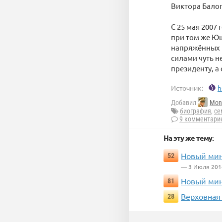
Виктора Балог
С 25 мая 2007
при том же Ющ
напряжённых 
силами чуть н
президенту, а
Источник:
h
Добавил
Mon
биография
,
се
9 комментари
На эту же тему:
Новый мин
52
— 3 Июля 201
​Новый ми
81
Верховная
28