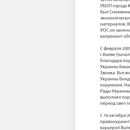
УБОП города 
был Смоквина 
экономически
материалов. В
УОС он заним
капремонт об
С февраля 200
г.Киеве (нача
благодаря по
Украины Бакая
Звонка. Все в
Украины Бонда
поручения. На
Рады Украины 
выполнял пору
период свел т
С 16 октября 
правоохраните
карьерой Вал