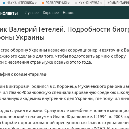
НАУКА И ТЕХНИКА
РАЗВЛЕЧЕНИЯ
КУХНЯ NEWS2
КОММЕНТАРИ
Лучшее
Хорошее
Новое
онфликты
ик Валерий Гетелей. Подробности био
роны Украины
истра оборону Украины назначен коррупционер и взяточник В
ожно это сделано для того, чтобы подготовить армию к сбору
и с населения страны уже осенью этого года.
рафия с комментариями
ий Викторович родился в с. Коронець Мукачевского района За
ончил Ивано-Франковскую специализированную среднюю школу 
нальную академию внутренних дел Украины, где получил лич
одах служил в армии. Сразу после «дембеля» пошел в милицион
ионерский «техникум» в Ивано-Франковске. С 1994 по 2005 г
 борьбе с организованной преступностью Главного управления
иком Управления оперативного наблюдения (УОС). В это врем