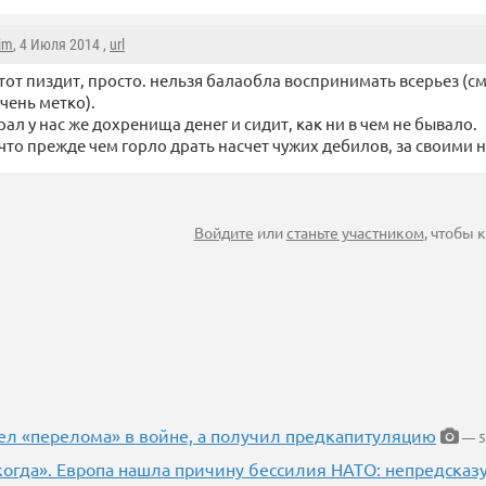
im
, 4 Июля 2014 ,
url
тот пиздит, просто. нельзя балаобла воспринимать всерьез (с
чень метко).
рал у нас же дохренища денег и сидит, как ни в чем не бывало.
, что прежде чем горло драть насчет чужих дебилов, за своими 
Войдите
или
станьте участником
, чтобы
ел «перелома» в войне, а получил предкапитуляцию
— 5
когда». Европа нашла причину бессилия НАТО: непредсказ