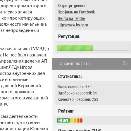
 директором которого
Skype: pr_general
мплекс являлся
Профиль на Facebook
ия компрометирующих
Лента на Twitter
 должности начальника
http://www.hs-pr.ru
 за непроведенный
Репутация:
лем начальника ГУМВД в
а. На нее был назначен
управления делами АП
О сайте hs-pr.ru
динг ЛТД» Игоря
истра внутренних дел
Статистика:
се его личные
тогдашней Верховной
Всего новостей: 330
ности, дружил и
Одобрено новостей: 84
роме этого в указанный
Качество новостей: 25%
ин».
Рейтинг
росам деятельности
итается, что своей
 администрации Ющенко
Отзывы о сайте (214)