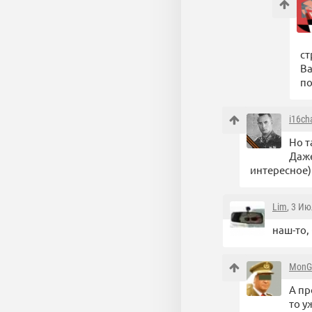
ст
Ва
п
i16ch
Но т
Даже
интересное)
Lim
, 3 Ию
наш-то,
MonG
А пр
то у