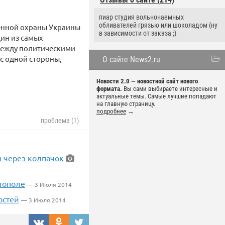
пиар студия вольнонаемных
обливателей грязью или шоколадом (ну
венной охраны Украины
в зависимости от заказа ;)
дин из самых
между политическими
 с одной стороны,
О сайте News2.ru
Новости 2.0 — новостной сайт нового
формата.
Вы сами выбираете интересные и
актуальные темы. Самые лучшие попадают
на главную страницу.
подробнее
→
проблема (1)
я через колпачок
тополе
— 3 Июля 2014
остей
— 3 Июля 2014