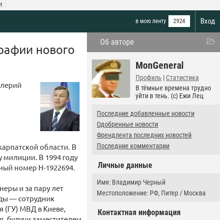
И
Вход
в мою ленту
2924
Об авторе
графии нового
MonGeneral
Профиль
|
Статистика
алерий
В тёмные времена трудно
уйти в тень. (c) Ежи Лец
Последние добавленные новости
Одобренные новости
Френдлента последних новостей
карпатской области. В
Последние комментарии
милиции. В 1994 году
Личные данные
ный номер Н-1922694.
Имя: Владимир Черный
еры и за пару лет
Местоположение: РФ, Питер / Москва
оды — сотрудник
 (ГУ) МВД в Киеве,
Контактная информация
я, будучи заместителем