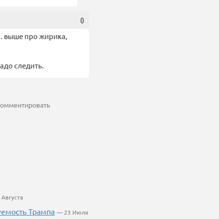
0
м. выше про жирика,
надо следить.
 комментировать
 Августа
уемость Трампа
— 23 Июля