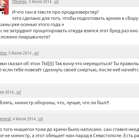
fStrange
, 3 Июля 2014 ,
url
И что там в тексте про продразверстку?
«это сделано для того, чтобы подготовить армию к сбору
раны уже осенью этого года.»
с не затруднит процитировать откуда взялся этот бред раз оно
оложено пиаршколоте?
atos
, 3 Июля 2014 ,
url
аки сказал об этом ТЫ)))) Так кому что мерещиться? Ты правиль
 если тебе повезёт сдохнуть своей смертью, после неё начнётс
ля 2014 ,
url
 блять, министр обороны, что, лучше, что ли был?!
eneral
, 4 Июля 2014 ,
url
о того «нашего» тоже до хрени было написано. сам ставил нео
же не министр, а этот обещает нам парад в Севастополе. Есть р