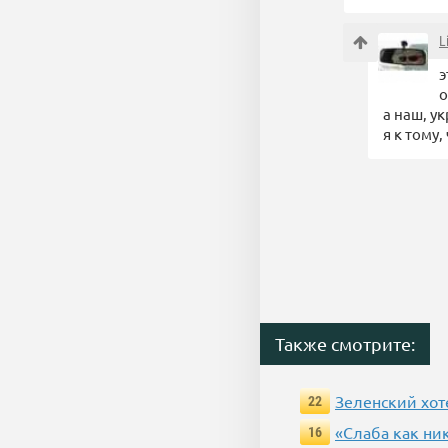
L
э
о
а наш, ук
я к тому
Также смотрите:
Зеленский хот
22
«Слаба как ни
16