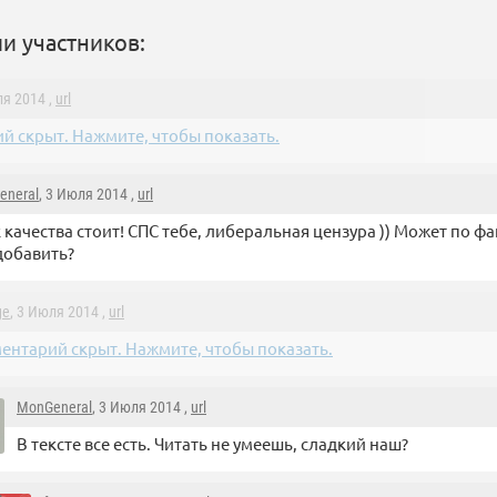
и участников:
ля 2014 ,
url
й скрыт. Нажмите, чтобы показать.
eneral
, 3 Июля 2014 ,
url
 качества стоит! СПС тебе, либеральная цензура )) Может по ф
добавить?
ge
, 3 Июля 2014 ,
url
ентарий скрыт. Нажмите, чтобы показать.
MonGeneral
, 3 Июля 2014 ,
url
В тексте все есть. Читать не умеешь, сладкий наш?