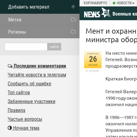
КОРОНАВИРУС
НОВОСТИ
Добавить материал
Военные к
Метки
Мент и охранн
Регионы
министра обо
На место мин
отметили
26
Гетелей. Возм
продразверстк
Последние комментарии
человек
в архиве
Читайте новости в телеграм
Краткая биог
Сообщить об ошибке
Гетелей Валер
Топ сайтов
1990 году ок
Забаненные участники
окончил нацио
Правила
В 1986—1987 г
Частые вопросы
окончил милиц
Ночная тема
Управления по
затем начальн