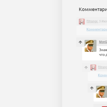
Комментари
fStrange
, 3 Ию
Комментари
MonG
Знак
что 
fStran
Комм