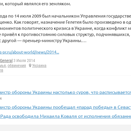
и, который являлся его земляком.
 года по 14 июля 2009 был начальником Управления государст
енко. Как говорят, назначение Гелетея было произведено в о
моментов политического кризиса в Украине, когда конфликт 
е привёл к противостоянию силовых структур, подчинявшихся,
 с другой — премьер-министру Украины.…
s-pr.ru/about-world/news/2014...
General
3 Июля 2014
мья
,
обвинения
Украина
ев
истр обороны Украины настолько суров, что расписываетс
4
нистр обороны Украины пообещал «парад победы» в Севас
 Рада освободила Михаила Коваля от исполнения обязанн