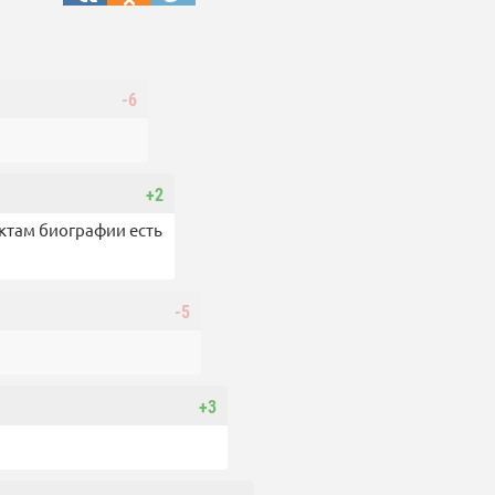
-6
+2
актам биографии есть
-5
+3