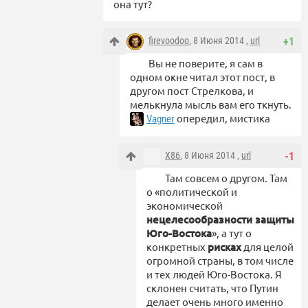
она тут?
firevoodoo
, 8 Июня 2014 ,
url
+1
Вы не поверите, я сам в
одном окне читал этот пост, в
другом пост Стрелкова, и
мелькнула мысль вам его ткнуть.
опередил, мистика
Vagner
X86
, 8 Июня 2014 ,
url
-1
Там совсем о другом. Там
о «политической и
экономической
нецелесообразности защиты
Юго-Востока
», а тут о
конкретных
рисках
для целой
огромной страны, в том числе
и тех людей Юго-Востока. Я
склонен считать, что Путин
делает очень много именно