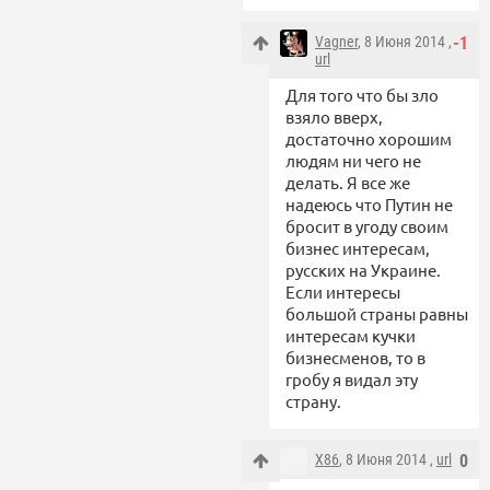
Vagner
, 8 Июня 2014 ,
-1
url
Для того что бы зло
взяло вверх,
достаточно хорошим
людям ни чего не
делать. Я все же
надеюсь что Путин не
бросит в угоду своим
бизнес интересам,
русских на Украине.
Если интересы
большой страны равны
интересам кучки
бизнесменов, то в
гробу я видал эту
страну.
X86
, 8 Июня 2014 ,
url
0