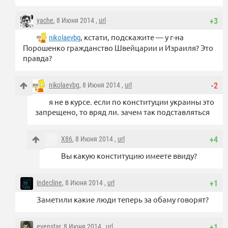
yache
, 8 Июня 2014 ,
url
+3
, кстати, подскажите — у г-на
nikolaevbg
Порошенко гражданство Швейцарии и Израиля? Это
правда?
nikolaevbg
, 8 Июня 2014 ,
url
-2
я не в курсе. если по конституции украины это
запрещено, то вряд ли. зачем так подставляться
X86
, 8 Июня 2014 ,
url
+4
Вы какую конституцию имеете ввиду?
indecline
, 8 Июня 2014 ,
url
+1
Заметили какие люди теперь за обаму говорят?
evenstar
, 8 Июня 2014 ,
url
+1