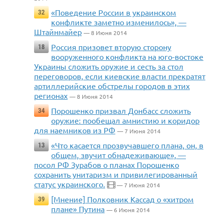
«Поведение России в украинском
32
конфликте заметно изменилось», —
Штайнмайер
— 8 Июня 2014
Россия призовет вторую сторону
18
вооруженного конфликта на юго-востоке
Украины сложить оружие и сесть за стол
переговоров, если киевские власти прекратят
артиллерийские обстрелы городов в этих
регионах
— 8 Июня 2014
Порошенко призвал Донбасс сложить
34
оружие: пообещал амнистию и коридор
для наемников из РФ
— 7 Июня 2014
«Что касается прозвучавшего плана, он, в
13
общем, звучит обнадеживающе», —
посол РФ Зурабов о планах Порошенко
сохранить унитаризм и привилегированный
статус украинского.
— 7 Июня 2014
[Мнение] Полковник Кассад о «хитром
39
плане» Путина
— 6 Июня 2014