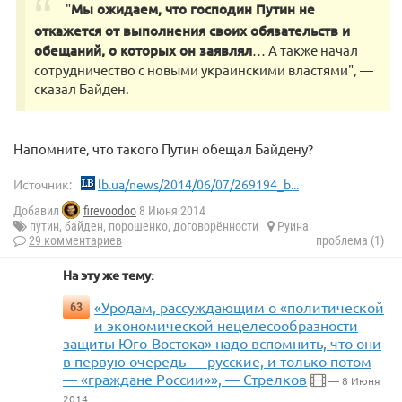
"
Мы ожидаем, что господин Путин не
откажется от выполнения своих обязательств и
обещаний, о которых он заявлял
… А также начал
сотрудничество с новыми украинскими властями", —
сказал Байден.
Напомните, что такого Путин обещал Байдену?
Источник:
lb.ua/news/2014/06/07/269194_b...
Добавил
firevoodoo
8 Июня 2014
путин
,
байден
,
порошенко
,
договорённости
Руина
29 комментариев
проблема (1)
На эту же тему:
«Уродам, рассуждающим о «политической
63
и экономической нецелесообразности
защиты Юго-Востока» надо вспомнить, что они
в первую очередь — русские, и только потом
— «граждане России»», — Стрелков
— 8 Июня
2014