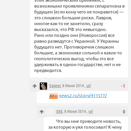
возможными проявлениями сепаратизма в
будущем (если кому чего не понравится) —
это слишком большие риски. Лавров,
многие как-то не заметили, сразу
высказался, что РФ это невыгодно.
Рано или поздно они (Новороссия) все
равно разведутся с Украиной. У Украины
будущего нет. Противоречия слишком
большие, а экономики сильной и каких-то
геополитических выгод, чтобы это все
удерживать в одном государстве, нет и не
предвидится.
Vagner
, 8 Июня 2014 ,
url
-1
news2.ru/story/411577/
63
X86
, 8 Июня 2014 ,
url
0
Что вы мне приводите новость,
за которую я уже голосовал? К чему