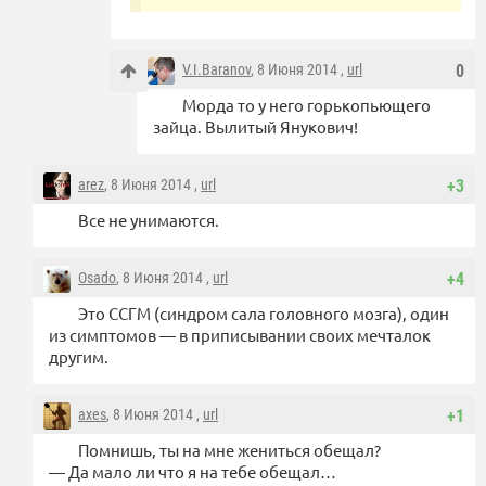
V.I.Baranov
, 8 Июня 2014 ,
url
0
Морда то у него горькопьющего
зайца. Вылитый Янукович!
arez
, 8 Июня 2014 ,
url
+3
Все не унимаются.
Osado
, 8 Июня 2014 ,
url
+4
Это ССГМ (синдром сала головного мозга), один
из симптомов — в приписывании своих мечталок
другим.
axes
, 8 Июня 2014 ,
url
+1
Помнишь, ты на мне жениться обещал?
— Да мало ли что я на тебе обещал…