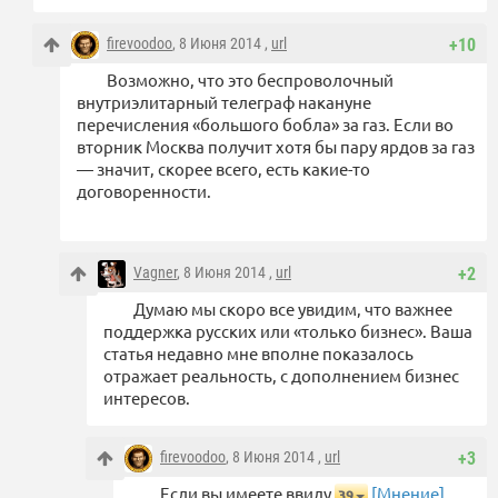
firevoodoo
, 8 Июня 2014 ,
url
+10
Возможно, что это беспроволочный
внутриэлитарный телеграф накануне
перечисления «большого бобла» за газ. Если во
вторник Москва получит хотя бы пару ярдов за газ
— значит, скорее всего, есть какие-то
договоренности.
Vagner
, 8 Июня 2014 ,
url
+2
Думаю мы скоро все увидим, что важнее
поддержка русских или «только бизнес». Ваша
статья недавно мне вполне показалось
отражает реальность, с дополнением бизнес
интересов.
firevoodoo
, 8 Июня 2014 ,
url
+3
Если вы имеете ввиду
[Мнение]
39