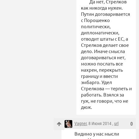
Да нет, Стрелков
как никогда нужен.
Путин договаривается
с Порошенко
политически,
дипломатически,
отводит штаты с ЕС, а
Стрелков делает свое
дело. Иначе смысла
договариваться нет,
можно послать все
нахрен, перекрыть
границу и ввести
эмбарго. Удел
Стрелкова — терпеть и
работать. Взялся за
гуж, не говори, что не
дюж.
Vagner
, 8 Июня 2014 ,
url
0
Видимо у нас мысли