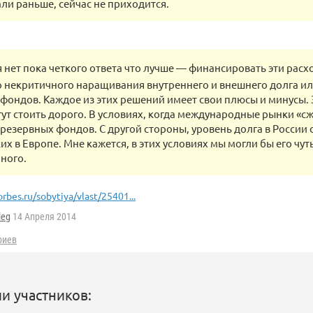
ли раньше, сейчас не приходится.
 нет пока четкого ответа что лучше — финансировать эти расх
 некритичного наращивания внутреннего и внешнего долга или
фондов. Каждое из этих решений имеет свои плюсы и минусы.
ут стоить дорого. В условиях, когда международные рынки «с
 резервных фондов. С другой стороны, уровень долга в России 
их в Европе. Мне кажется, в этих условиях мы могли бы его чут
ного.
orbes.ru/sobytiya/vlast/25401...
leg
14 Апреля 2014
риев
и участников: