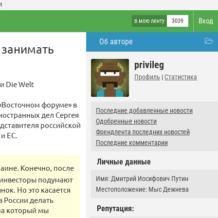
И
Вход
в мою ленту
3039
Об авторе
 занимать
privileg
Профиль
|
Статистика
и Die Welt
 «Восточном форуме» в
Последние добавленные новости
ностранных дел Сергея
Одобренные новости
едставителя российской
Френдлента последних новостей
и ЕС.
Последние комментарии
Личные данные
аине. Конечно, после
е инвесторы подумают
Имя: Дмитрий Иосифович Путин
нок. Но это касается
Местоположение: Мыс Дежнева
в России делать
Репутация:
 на который мы