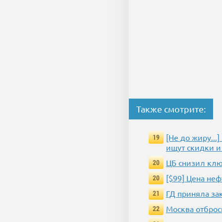
Также смотрите:
[Не до жиру..
19
ищут скидки и
ЦБ снизил клю
20
[$99] Цена не
20
ГД приняла за
21
Москва отброс
22