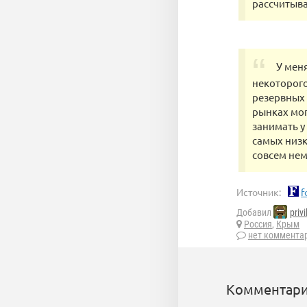
рассчитыва
У меня
некоторого
резервных 
рынках мог
занимать у
самых низк
совсем нем
Источник:
f
Добавил
privi
Россия
,
Крым
нет коммента
Комментари