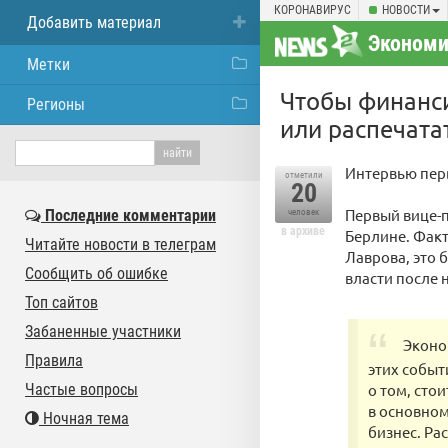
КОРОНАВИРУС
НОВОСТИ
Добавить материал
Экономи
Метки
Чтобы финанси
Регионы
или распечат
Интервью перв
отметили
20
Первый вице-п
Последние комментарии
человек
в архиве
Берлине. Факт
Читайте новости в телеграм
Лаврова, это 
Сообщить об ошибке
власти после 
Топ сайтов
Забаненные участники
Эконо
Правила
этих событ
Частые вопросы
о том, сто
в основном
Ночная тема
бизнес. Ра