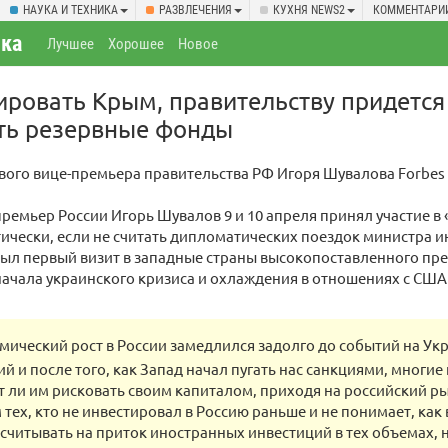
НАУКА И ТЕХНИКА
РАЗВЛЕЧЕНИЯ
КУХНЯ NEWS2
КОММЕНТАРИ
ка
Лучшее
Хорошее
Новое
ровать Крым, правительству придется
ать резервные фонды
ого вице-премьера правительства РФ Игоря Шувалова Forbes 
ремьер России Игорь Шувалов 9 и 10 апреля принял участие в
ически, если не считать дипломатических поездок министра и
был первый визит в западные страны высокопоставленного пр
начала украинского кризиса и охлаждения в отношениях с США 
мический рост в России замедлился задолго до событий на Укр
ий и после того, как Запад начал пугать нас санкциями, многи
ит ли им рисковать своим капиталом, приходя на российский ры
 тех, кто не инвестировал в Россию раньше и не понимает, как 
ссчитывать на приток иностранных инвестиций в тех объемах,