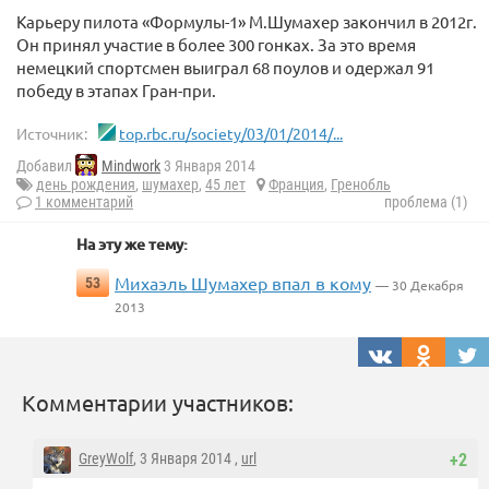
Карьеру пилота «Формулы-1» М.Шумахер закончил в 2012г.
Он принял участие в более 300 гонках. За это время
немецкий спортсмен выиграл 68 поулов и одержал 91
победу в этапах Гран-при.
Источник:
top.rbc.ru/society/03/01/2014/...
Добавил
Mindwork
3 Января 2014
день рождения
,
шумахер
,
45 лет
Франция
,
Гренобль
1 комментарий
проблема (1)
На эту же тему:
Михаэль Шумахер впал в кому
53
— 30 Декабря
2013
Комментарии участников:
GreyWolf
, 3 Января 2014 ,
url
+2