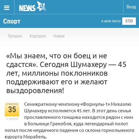
Вход
Спорт
в мою ленту
2723
Лучшее
Хорошее
Новое
«Мы знаем, что он боец и не
сдастся». Сегодня Шумахеру — 45
лет, миллионы поклонников
поддерживают его и желают
выздоровления!
Семикратному чемпиону «Формулы-1» Михаэлю
отметили
35
Шумахеру исполняется 45 лет. В этот день семья
прославленного гонщика находится рядом с ним
в архиве
в больнице Гренобля, куда легендарный пилот
попал после неудачного падения со склона горнолыжного
курорта Мирабель.